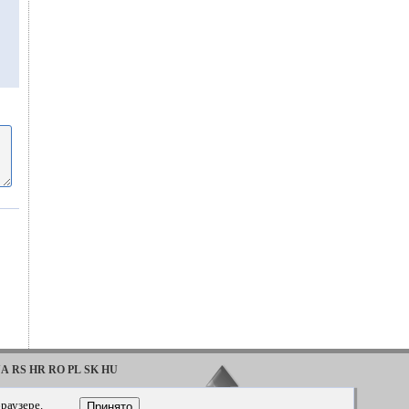
UA
RS
HR
RO
PL
SK
HU
·
·
Tahoe
2016
1992-2000
раузере.
Принято