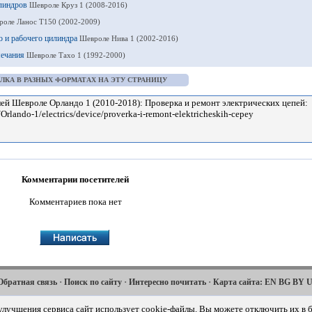
илиндров
Шевроле Круз 1 (2008-2016)
роле Ланос Т150 (2002-2009)
го и рабочего цилиндра
Шевроле Нива 1 (2002-2016)
мечания
Шевроле Тахо 1 (1992-2000)
ЛКА В РАЗНЫХ ФОРМАТАХ НА ЭТУ СТРАНИЦУ
Комментарии посетителей
Комментариев пока нет
·
·
·
Обратная связь
Поиск по сайту
Интересно почитать
Карта сайта:
EN
BG
BY
·
·
·
·
·
Captiva
Cruze
Lacetti
Lanos
Niva
2006-2018
2008-2016
2002-2009
2002-2009
2002-
 улучшения сервиса сайт использует cookie-файлы. Вы можете отключить их в б