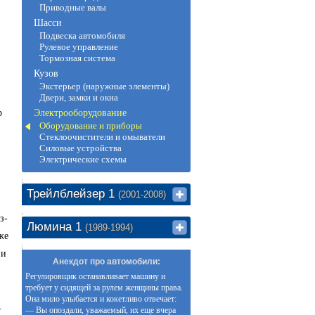
Приводные валы
Шасси
Подвеска автомобиля
Рулевое управление
Тормозная система
Кузов
Экстерьер (наружные элементы)
Двери, замки и окна
р
Электрооборудование
Оборудование и приборы
Стеклоочистители и омыватели
Силовые устройства
Электрические схемы
Трейлблейзер 1
(2001-2008)
з-
Люмина 1
(1989-1994)
же
ии
Анекдот про автомобили:
Регулировщик останавливает машину и
требует у сидящей за рулем женщины права.
Она мило улыбается и кокетливо отвечает:
.
— Вы опоздали, уважаемый, их еще вчера