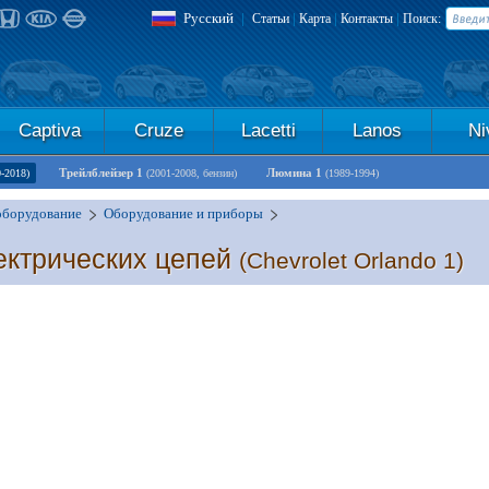
Русский
|
|
|
|
Статьи
Карта
Контакты
Поиск:
Captiva
Cruze
Lacetti
Lanos
Ni
Трейлблейзер 1
Люмина 1
0-2018)
(2001-2008, бензин)
(1989-1994)
оборудование
Оборудование и приборы
ектрических цепей
(Chevrolet Orlando 1)