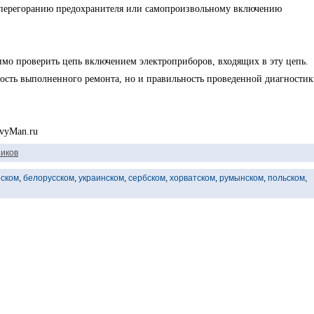
 перегоранию предохранителя или самопроизвольному включению
имо проверить цепь включением электроприборов, входящих в эту цепь.
ность выполненного ремонта, но и правильность проведенной диагности
evyMan.ru
иков
рском
,
белорусском
,
украинском
,
сербском
,
хорватском
,
румынском
,
польском
,