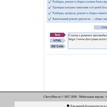
Разборка, ремонт и сборка головки блока ц
Проверка катушки зажигания и её цепей
Шев
Разборка, контроль, ремонт и сборка главно
Капитальный ремонт двигателя — общие за
ССЫ
Text
HTML
BB Code
·
·
ChevyMan.ru © 2017-2026
Мобильная версия
·
·
Aveo
Aveo
Aveo
2003-2008
2006-2011
2012-2018
🛡️ Для вашей безопасности и