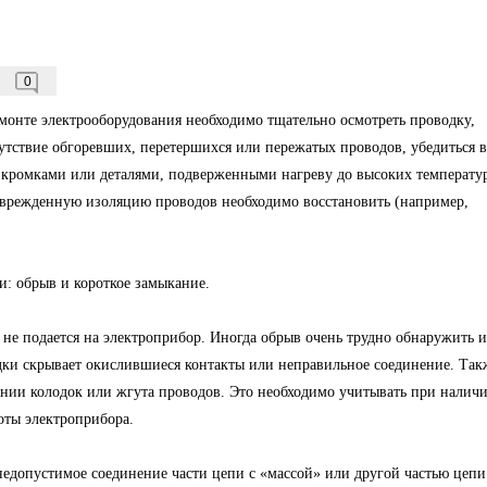
0
монте электрооборудования необходимо тщательно осмотреть проводку,
утствие обгоревших, перетершихся или пережатых проводов, убедиться в
и кромками или деталями, подверженными нагреву до высоких температу
оврежденную изоляцию проводов необходимо восстановить (например,
: обрыв и короткое замыкание.
 не подается на электроприбор. Иногда обрыв очень трудно обнаружить и
одки скрывает окислившиеся контакты или неправильное соединение. Так
нии колодок или жгута проводов. Это необходимо учитывать при налич
оты электроприбора.
недопустимое соединение части цепи с «массой» или другой частью цепи