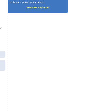
отобрал у меня ваш коллега.
покажите ещё один
ки