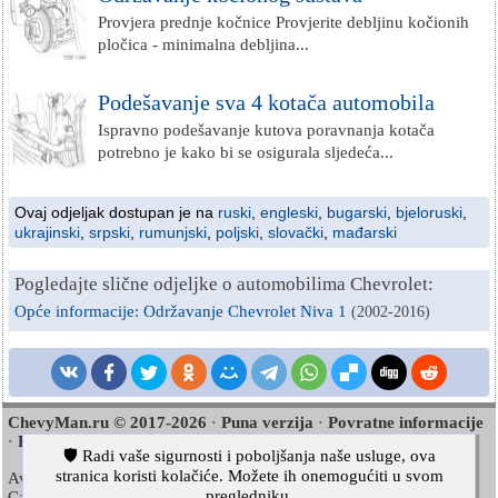
Provjera prednje kočnice Provjerite debljinu kočionih
pločica - minimalna debljina...
Podešavanje sva 4 kotača automobila
Ispravno podešavanje kutova poravnanja kotača
potrebno je kako bi se osigurala sljedeća...
Ovaj odjeljak dostupan je na
ruski
,
engleski
,
bugarski
,
bjeloruski
,
ukrajinski
,
srpski
,
rumunjski
,
poljski
,
slovački
,
mađarski
Pogledajte slične odjeljke o automobilima Chevrolet:
Opće informacije: Održavanje Chevrolet Niva 1
(2002-2016)
ChevyMan.ru © 2017-2026
Puna verzija
Povratne informacije
·
·
Pretraživanje stranice
Zanimljivo za čitanje
Mapa stranice
·
·
·
🛡️ Radi vaše sigurnosti i poboljšanja naše usluge, ova
stranica koristi kolačiće. Možete ih onemogućiti u svom
Aveo
Aveo
Aveo
2003-2008
·
2006-2011
·
2012-2018
·
pregledniku.
Captiva
Cruze
Lacetti
2006-2018
·
2008-2016
·
2002-2009
·