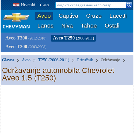
Hrvatski
Članci
Aveo
Captiva
Cruze
Lacetti
Lanos
Niva
Tahoe
Ostali
Aveo T300
Aveo T250
(2012-2018)
(2006-2011)
Aveo T200
(2003-2008)
Glavna
Aveo
T250 (2006-2011)
Priručnik
Održavanje
Održavanje automobila Chevrolet
Aveo 1.5 (T250)