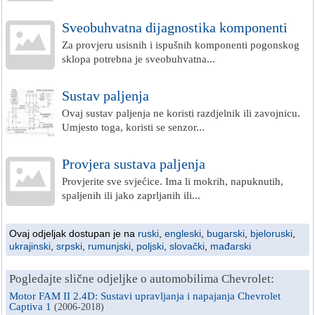
Sveobuhvatna dijagnostika komponenti
Za provjeru usisnih i ispušnih komponenti pogonskog
sklopa potrebna je sveobuhvatna...
Sustav paljenja
Ovaj sustav paljenja ne koristi razdjelnik ili zavojnicu.
Umjesto toga, koristi se senzor...
Provjera sustava paljenja
Provjerite sve svjećice. Ima li mokrih, napuknutih,
spaljenih ili jako zaprljanih ili...
Ovaj odjeljak dostupan je na
ruski
,
engleski
,
bugarski
,
bjeloruski
,
ukrajinski
,
srpski
,
rumunjski
,
poljski
,
slovački
,
mađarski
Pogledajte slične odjeljke o automobilima Chevrolet:
Motor FAM II 2.4D: Sustavi upravljanja i napajanja Chevrolet
Captiva 1
(2006-2018)