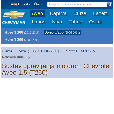
Hrvatski
Članci
Aveo
Captiva
Cruze
Lacetti
Lanos
Niva
Tahoe
Ostali
Aveo T300
Aveo T250
(2012-2018)
(2006-2011)
Aveo T200
(2003-2008)
Glavna
Aveo
T250 (2006-2011)
Motor 1.5 SOHC
Kontrolni sustav
Sustav upravljanja motorom Chevrolet
Aveo 1.5 (T250)