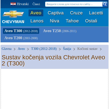
Hrvatski
Članci
Aveo
Captiva
Cruze
Lacetti
Lanos
Niva
Tahoe
Ostali
Aveo T300
Aveo T250
(2012-2018)
(2006-2011)
Aveo T200
(2003-2008)
Glavna
Aveo
T300 (2012-2018)
Šasija
Kočioni sustav
Sustav kočenja vozila Chevrolet Aveo
2 (T300)