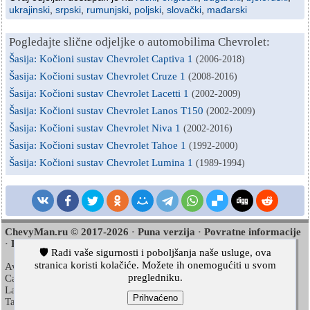
ukrajinski
,
srpski
,
rumunjski
,
poljski
,
slovački
,
mađarski
Pogledajte slične odjeljke o automobilima Chevrolet:
Šasija: Kočioni sustav Chevrolet Captiva 1
(2006-2018)
Šasija: Kočioni sustav Chevrolet Cruze 1
(2008-2016)
Šasija: Kočioni sustav Chevrolet Lacetti 1
(2002-2009)
Šasija: Kočioni sustav Chevrolet Lanos T150
(2002-2009)
Šasija: Kočioni sustav Chevrolet Niva 1
(2002-2016)
Šasija: Kočioni sustav Chevrolet Tahoe 1
(1992-2000)
Šasija: Kočioni sustav Chevrolet Lumina 1
(1989-1994)
ChevyMan.ru © 2017-2026
Puna verzija
Povratne informacije
·
·
Pretraživanje stranice
Zanimljivo za čitanje
Mapa stranice
·
·
·
🛡️ Radi vaše sigurnosti i poboljšanja naše usluge, ova
stranica koristi kolačiće. Možete ih onemogućiti u svom
Aveo
Aveo
Aveo
2003-2008
·
2006-2011
·
2012-2018
·
pregledniku.
Captiva
Cruze
Lacetti
2006-2018
·
2008-2016
·
2002-2009
·
Lanos
Niva
Tahoe
2002-2009
·
2002-2016
·
1992-2000
·
Prihvaćeno
Tahoe
Lumina 1
Trailblazer 1
2000-2014
·
1989-1994
·
2001-2008
·