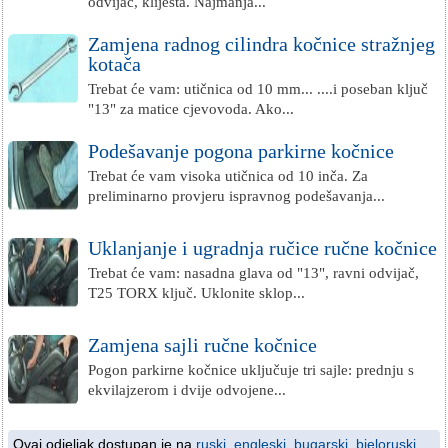
odvijač, kliješta. Najmanja...
Zamjena radnog cilindra kočnice stražnjeg
kotača
Trebat će vam: utičnica od 10 mm... ....i poseban ključ
"13" za matice cjevovoda. Ako...
Podešavanje pogona parkirne kočnice
Trebat će vam visoka utičnica od 10 inča. Za
preliminarno provjeru ispravnog podešavanja...
Uklanjanje i ugradnja ručice ručne kočnice
Trebat će vam: nasadna glava od "13", ravni odvijač,
T25 TORX ključ. Uklonite sklop...
Zamjena sajli ručne kočnice
Pogon parkirne kočnice uključuje tri sajle: prednju s
ekvilajzerom i dvije odvojene...
Ovaj odjeljak dostupan je na
ruski
,
engleski
,
bugarski
,
bjeloruski
,