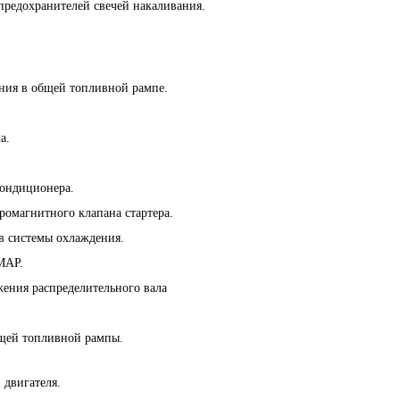
предохранителей свечей накаливания.
ения в общей топливной рампе.
а.
кондиционера.
ромагнитного клапана стартера.
в системы охлаждения.
MAP.
жения распределительного вала
бщей топливной рампы.
 двигателя.