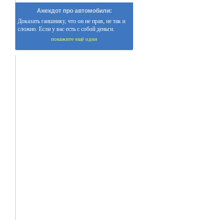
Анекдот про автомобили:
Доказать гаишнику, что он не прав, не так и
сложно. Если у вас есть с собой деньги.
покажите ещё один
.