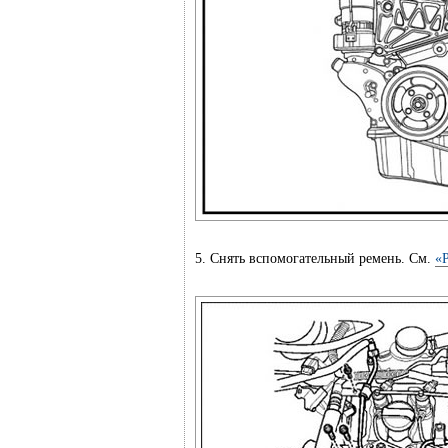
5. Снять вспомогательный ремень. См.
«