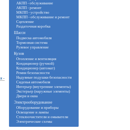
АКПП - обслуживание
АКПП - ремонт
МКПП - устройство
МКПП - обслуживание и ремонт
Сцепление
Раздаточная коробка
Шасси
Подвеска автомобиля
Тормозная система
Рулевое управление
Кузов
Отопление и вентиляция
Кондиционер (ручной)
Кондиционер (автомат)
Ремни безопасности
Надувные подушки безопасности
я -
Сиденья автомобиля
Интерьер (внутренние элементы)
Экстерьер (наружные элементы)
Двери и окна
Электрооборудование
Оборудование и приборы
Освещение и лампы
Стеклоочистители и омыватели
Электрические схемы