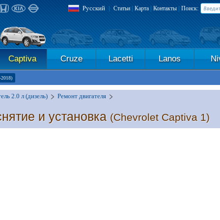
Русский
|
|
|
|
Статьи
Карта
Контакты
Поиск:
Captiva
Cruze
Lacetti
Lanos
Ni
-2018)
ель 2.0 л (дизель)
Ремонт двигателя
снятие и установка
(Chevrolet Captiva 1)