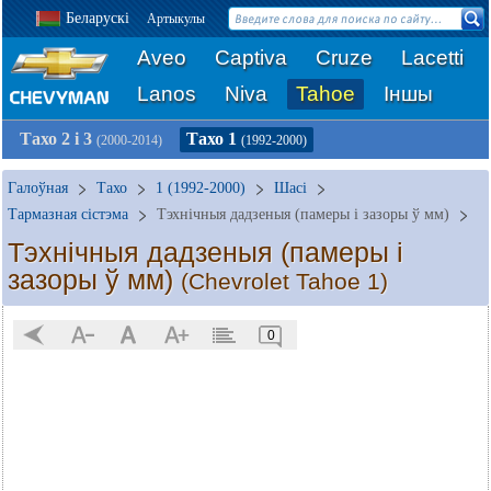
Беларускі
Артыкулы
Aveo
Captiva
Cruze
Lacetti
Lanos
Niva
Tahoe
Іншы
Тахо 2 і 3
Тахо 1
(2000-2014)
(1992-2000)
Галоўная
Тахо
1 (1992-2000)
Шасі
Тармазная сістэма
Тэхнічныя дадзеныя (памеры і зазоры ў мм)
Тэхнічныя дадзеныя (памеры і
зазоры ў мм)
(Chevrolet Tahoe 1)
0