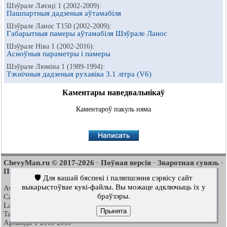
Шэўрале Лачэці 1 (2002-2009):
Пашпартныя дадзеныя аўтамабіля
Шэўрале Ланос Т150 (2002-2009):
Габарытныя памеры аўтамабіля Шэўрале Ланос
Шэўрале Ніва 1 (2002-2016):
Асноўныя параметры і памеры
Шэўрале Люміна 1 (1989-1994):
Тэхнічныя дадзеныя рухавіка 3.1 літра (V6)
Каментары наведвальнікаў
Каментароў пакуль няма
ChevyMan.ru © 2017-2026
Поўная версія
Зваротная сувязь
·
·
·
Пошук па сайце
Цікава пачытаць
Мапа сайту
·
·
🛡️ Для вашай бяспекі і паляпшэння сэрвісу сайт
выкарыстоўвае кукі-файлы. Вы можаце адключыць іх у
Aveo
Aveo
Aveo
2003-2008
·
2006-2011
·
2012-2018
·
браўзэры.
Captiva
Cruze
Lacetti
2006-2018
·
2008-2016
·
2002-2009
·
Lanos
Niva
Tahoe
2002-2009
·
2002-2016
·
1992-2000
·
Прынята
Tahoe
Люміна 1
Трэйлблейзер 1
2000-2014
·
1989-1994
·
2001-2008
·
Арланда 1
2010-2018