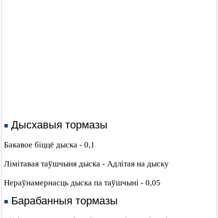
Дысхавыя тормазы
Бакавое біццё дыска - 0,1
Лімітавая таўшчыня дыска - Адлітая на дыску
Нераўнамернасць дыска па таўшчыні - 0,05
Барабанныя тормазы