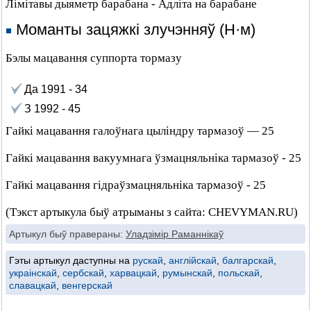
Лімітавы дыяметр барабана - Адліта на барабане
Моманты зацяжкі злучэнняў (Н·м)
Бэлы мацавання суппорта тормазу
Да 1991 - 34
З 1992 - 45
Гайкі мацавання галоўнага цыліндру тармазоў — 25
Гайкі мацавання вакуумнага ўзмацняльніка тармазоў - 25
Гайкі мацавання гідраўзмацняльніка тармазоў - 25
(Тэкст артыкула быў атрыманы з сайта: CHEVYMAN.RU)
Артыкул быў правераны:
Уладзімір Раманнікаў
Гэты артыкул даступны на
рускай
,
англійскай
,
балгарскай
,
украінскай
,
сербскай
,
харвацкай
,
румынскай
,
польскай
,
славацкай
,
венгерскай