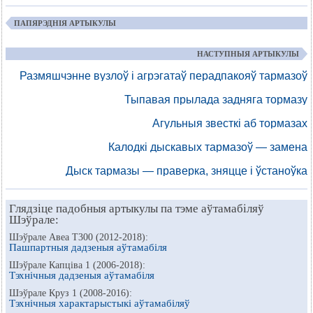
ПАПЯРЭДНІЯ АРТЫКУЛЫ
НАСТУПНЫЯ АРТЫКУЛЫ
Размяшчэнне вузлоў і агрэгатаў перадпакояў тармазоў
Тыпавая прылада задняга тормазу
Агульныя звесткі аб тормазах
Калодкі дыскавых тармазоў — замена
Дыск тармазы — праверка, зняцце і ўстаноўка
Глядзіце падобныя артыкулы па тэме аўтамабіляў
Шэўрале:
Шэўрале Авеа Т300 (2012-2018):
Пашпартныя дадзеныя аўтамабіля
Шэўрале Капціва 1 (2006-2018):
Тэхнічныя дадзеныя аўтамабіля
Шэўрале Круз 1 (2008-2016):
Тэхнічныя характарыстыкі аўтамабіляў