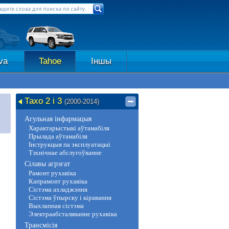
va
Tahoe
Іншы
Тахо 2 і 3
(2000-2014)
Агульная інфармацыя
Характарыстыкі аўтамабіля
Прылада аўтамабіля
Інструкцыя па эксплуатацыі
Тэхнічнае абслугоўванне
Сілавы агрэгат
Рамонт рухавіка
Капрамонт рухавіка
Сістэма ахладжэння
Сістэма ўпырску і кіравання
Выхлапная сістэма
Электраабсталяванне рухавіка
Трансмісія