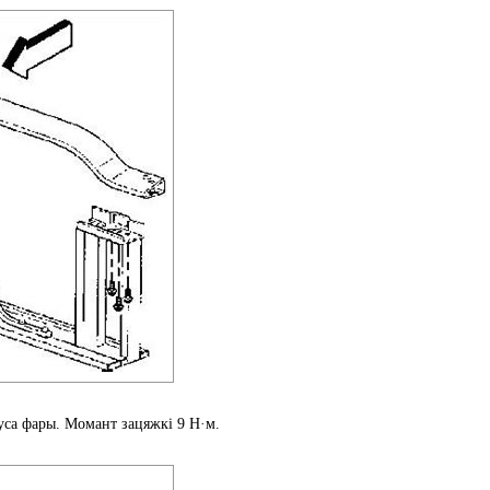
уса фары. Момант зацяжкі 9 Н·м.