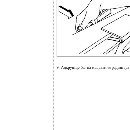
9. Адкруціце балты мацавання радыятара