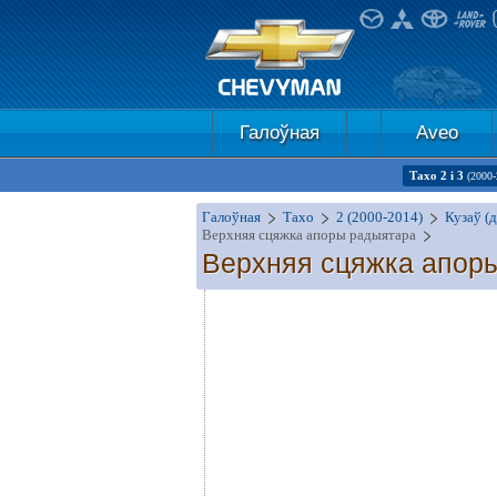
Галоўная
Aveo
Тахо 2 і 3
(2000-
Галоўная
Тахо
2 (2000-2014)
Кузаў (д
Верхняя сцяжка апоры радыятара
Верхняя сцяжка апор