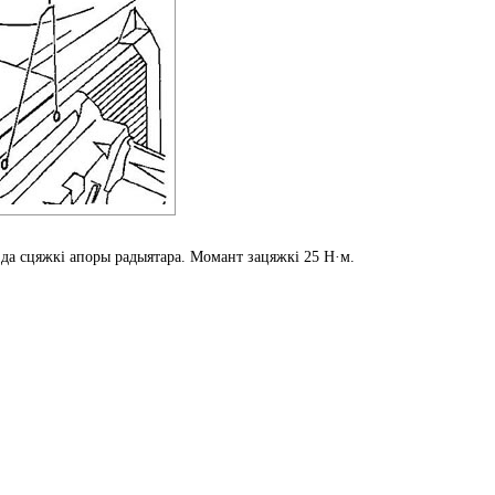
 да сцяжкі апоры радыятара. Момант зацяжкі 25 Н·м.