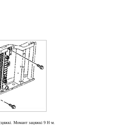
сцяжкі. Момант зацяжкі 9 Н·м.