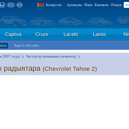
Беларускі
|
|
|
|
Артыкулы
Мапа
Кантакты
Пошук:
Captiva
Cruze
Lacetti
Lanos
Ni
Тахо 1
2014)
(1992-2000)
а 2007 года)
Экстэр'ер (вонкавыя элементы)
ы радыятара
(Chevrolet Tahoe 2)