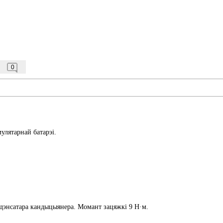
0
улятарнай батарэі.
ндэнсатара кандыцыянера. Момант зацяжкі 9 Н·м.