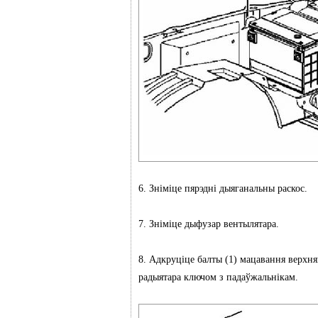
6. Зніміце пярэдні дыяганальны раскос.
7. Зніміце дыфузар вентылятара.
8. Адкруціце балты (1) мацавання верхня
радыятара ключом з падаўжальнікам.