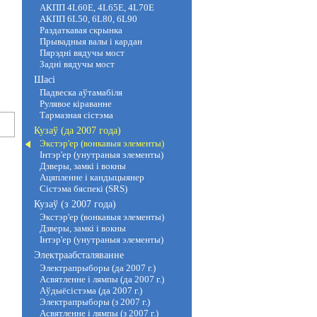
АКПП 4L60E, 4L65E, 4L70E
АКПП 6L50, 6L80, 6L90
Раздаткавая скрынка
Прывадныя валы і кардан
Пярэдні вядучы мост
Задні вядучы мост
Шасі
Падвеска аўтамабіля
Рулявое кіраванне
Тармазная сістэма
Кузаў (да 2007 года)
Экстэр'ер (вонкавыя элементы)
Інтэр'ер (унутраныя элементы)
Дзверы, замкі і вокны
Ацяпленне і кандыцыянер
Сістэма бяспекі (SRS)
Кузаў (з 2007 года)
Экстэр'ер (вонкавыя элементы)
Дзверы, замкі і вокны
Інтэр'ер (унутраныя элементы)
Электраабсталяванне
Электрапрыборы (да 2007 г.)
Асвятленне і лямпы (да 2007 г.)
Аўдыёсістэма (да 2007 г.)
Электрапрыборы (з 2007 г.)
Асвятленне і лямпы (з 2007 г.)