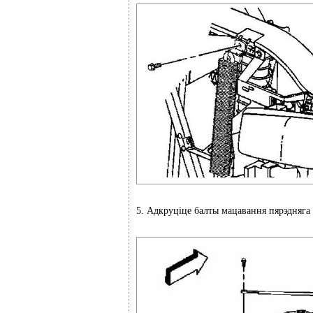
5. Адкруціце балты мацавання пярэдняга