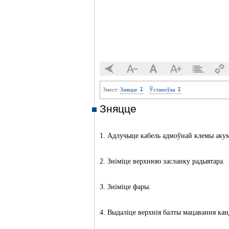
Змест:
Зняцце ↧
Ўстаноўка ↧
Зняцце
1. Адлучыце кабель адмоўнай клемы акум
2. Зніміце верхнюю засланку радыятара.
3. Зніміце фары.
4. Выдаліце верхнія балты мацавання ка