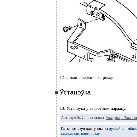
12. Зніміце верхнюю сцяжку.
Ўстаноўка
13. Устаноўка ў зваротным парадку.
Артыкул быў правераны:
Уладзімір Раманн
Гэты артыкул даступны на
рускай
,
англійск
славацкай
,
венгерскай