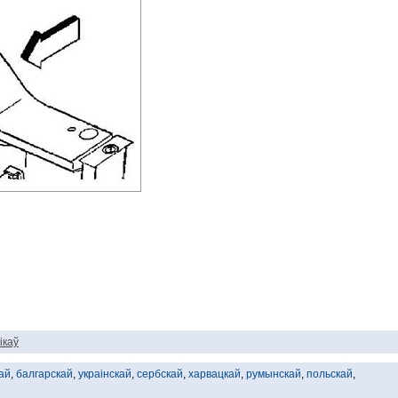
ікаў
ай
,
балгарскай
,
украінскай
,
сербскай
,
харвацкай
,
румынскай
,
польскай
,