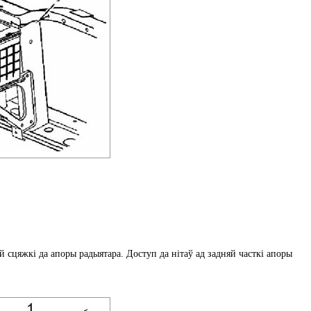
й сцяжкі да апоры радыятара. Доступ да нітаў ад задняй часткі апоры