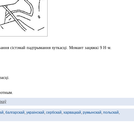
вання сістэмай падтрымання хуткасці. Момант зацяжкі 9 Н·м.
расці.
ротным.
ікаў
ай
,
балгарскай
,
украінскай
,
сербскай
,
харвацкай
,
румынскай
,
польскай
,