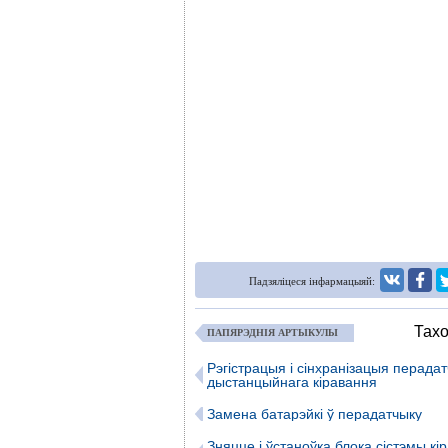
Падзяліцеся інфармацыяй:
Тахо
ПАПЯРЭДНІЯ АРТЫКУЛЫ
Рэгістрацыя і сінхранізацыя перада
дыстанцыйнага кіравання
Замена батарэйкі ў перадатчыку
Зняцце і ўстаноўка блока сістэмы кі