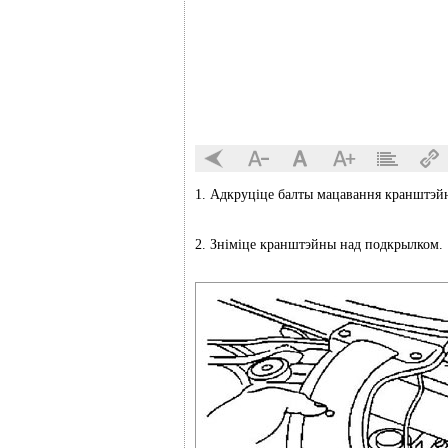
1. Адкруціце балты мацавання кранштэй
2. Зніміце кранштэйны над подкрылком.