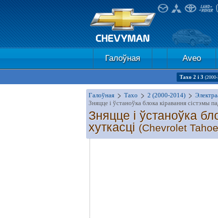
Галоўная
Aveo
Тахо 2 і 3
(2000-
Галоўная
Тахо
2 (2000-2014)
Электра
Зняцце і ўстаноўка блока кіравання сістэмы п
Зняцце і ўстаноўка бл
хуткасці
(Chevrolet Tahoe