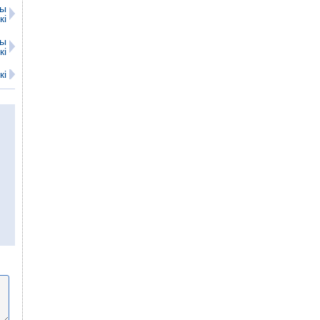
мы
кі
мы
кі
кі