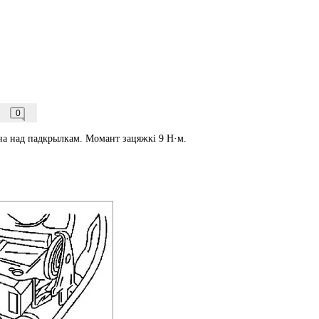
0
на над падкрылкам. Момант зацяжкі 9 Н·м.