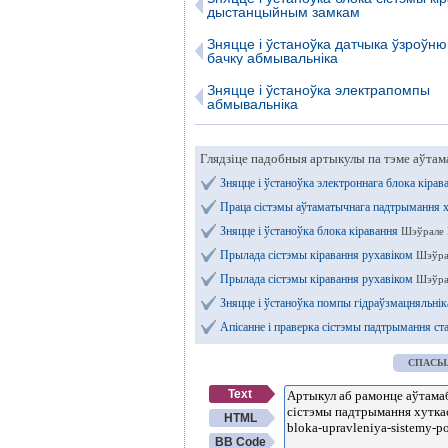
дыстанцыйным замкам
Зняцце і ўстаноўка датчыка ўзроўню
бачку абмывальніка
Зняцце і ўстаноўка электрапомпы
абмывальніка
Глядзіце падобныя артыкулы па тэме аўтам
Зняцце і ўстаноўка электроннага блока кірав
Праца сістэмы аўтаматычнага падтрымання 
Зняцце і ўстаноўка блока кіравання
Шэўрале 
Прылада сістэмы кіравання рухавіком
Шэўра
Прылада сістэмы кіравання рухавіком
Шэўра
Зняцце і ўстаноўка помпы гідраўзмацняльнік
Апісанне і праверка сістэмы падтрымання ста
СПАСЫ
Text
HTML
BB Code