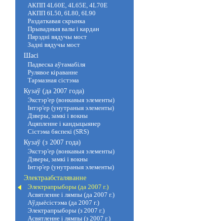
АКПП 4L60E, 4L65E, 4L70E
АКПП 6L50, 6L80, 6L90
Раздаткавая скрынка
Прывадныя валы і кардан
Пярэдні вядучы мост
Задні вядучы мост
Шасі
Падвеска аўтамабіля
Рулявое кіраванне
Тармазная сістэма
Кузаў (да 2007 года)
Экстэр'ер (вонкавыя элементы)
Інтэр'ер (унутраныя элементы)
Дзверы, замкі і вокны
Ацяпленне і кандыцыянер
Сістэма бяспекі (SRS)
Кузаў (з 2007 года)
Экстэр'ер (вонкавыя элементы)
Дзверы, замкі і вокны
Інтэр'ер (унутраныя элементы)
Электраабсталяванне
Электрапрыборы (да 2007 г.)
Асвятленне і лямпы (да 2007 г.)
Аўдыёсістэма (да 2007 г.)
Электрапрыборы (з 2007 г.)
Асвятленне і лямпы (з 2007 г.)