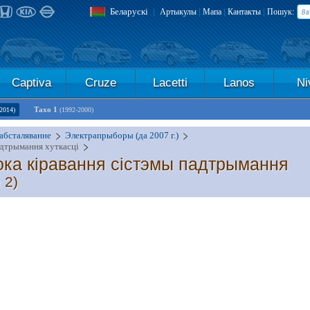
Беларускі
|
|
|
|
Артыкулы
Мапа
Кантакты
Пошук:
Captiva
Cruze
Lacetti
Lanos
Ni
Тахо 1
2014)
(1992-2000)
абсталяванне
Электрапрыборы (да 2007 г.)
адтрымання хуткасці
ока кіравання сістэмы падтрымання
 2)