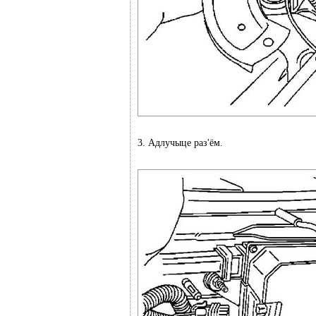
3. Адлучыце раз'ём.