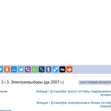
 2 і 3: Электрапрыборы (да 2007 г.)
НАСТУПНЫЯ АРТЫКУ
тчыка
Зняцце і ўстаноўка троса сістэмы падтрыман
хуткас
Зняцце і ўстаноўка электроннага блока сістэ
паркоў
равання