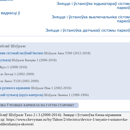
Зняцце і ўстаноўка індыкатараў сістэ
паркоў
 вадкасці ў
Зняцце і ўстаноўка выключальніка сістэ
паркоў
Зняцце і ўстаноўка датчыкаў сістэмы паркоў
абіляў Шэўрале:
ання сістэмай пасіўнай бяспекі
Шэўрале Авеа Т300 (2012-2018)
хуткасці
Шэўрале Капціва 1 (2006-2018)
Круз 1 (2008-2016)
ле Лачэці 1 (2002-2009)
ле Ланос Т150 (2002-2009)
а рулявога кіравання
Шэўрале Ніва 1 (2002-2016)
лай хуткасці (круіз-кантроль)
Шэўрале Люміна 1 (1989-1994)
ЛКА Ў РОЗНЫХ ФАРМАТАХ НА ГЭТУЮ СТАРОНКУ