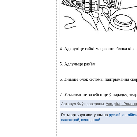
4. Адкруціце гайкі мацавання блока кіра
5. Адлучыце раз'ём.
6. Зніміце блок сістэмы падтрымання ско
7. Усталяванне здзейсніце ў парадку, зва
Артыкул быў правераны:
Уладзімір Раманн
Гэты артыкул даступны на
рускай
,
англійск
славацкай
,
венгерскай