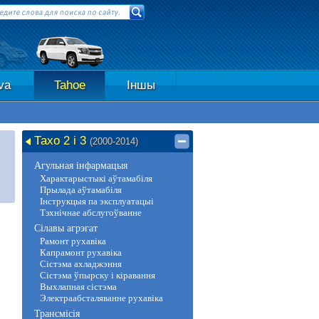
va
Tahoe
Іншы
Тахо 2 і 3
(2000-2014)
Агульная інфармацыя
Характарыстыкі аўтамабіля
Прылада аўтамабіля
Інструкцыя па эксплуатацыі
Тэхнічнае абслугоўванне
Сілавы агрэгат
Рамонт рухавіка
Капрамонт рухавіка
Сістэма ахладжэння
Сістэма ўпырску і кіравання
Выхлапная сістэма
Электраабсталяванне рухавіка
Трансмісія