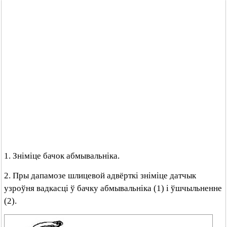
1. Зніміце бачок абмывальніка.
2. Пры дапамозе шлицевой адвёрткі зніміце датчык
узроўня вадкасці ў бачку абмывальніка (1) і ўшчыльненне
(2).