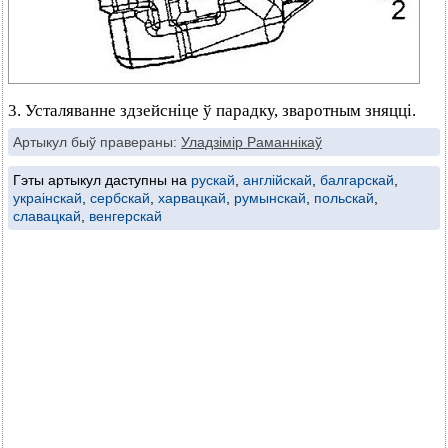
3. Усталяванне здзейсніце ў парадку, зваротным зняцці.
Артыкул быў правераны:
Уладзімір Раманнікаў
Гэты артыкул даступны на
рускай
,
англійскай
,
балгарскай
,
украінскай
,
сербскай
,
харвацкай
,
румынскай
,
польскай
,
славацкай
,
венгерскай