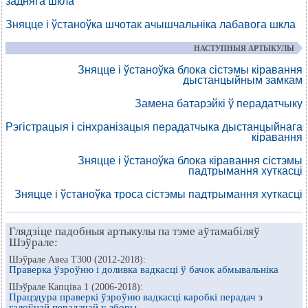
задняга шкла
Зняцце і ўстаноўка шчотак ачышчальніка лабавога шкла
НАСТУПНЫЯ АРТЫКУЛЫ
Зняцце і ўстаноўка блока сістэмы кіравання
дыстанцыйным замкам
Замена батарэйкі ў перадатчыку
Рэгістрацыя і сінхранізацыя перадатчыка дыстанцыйнага
кіравання
Зняцце і ўстаноўка блока кіравання сістэмы
падтрымання хуткасці
Зняцце і ўстаноўка троса сістэмы падтрымання хуткасці
Глядзіце падобныя артыкулы па тэме аўтамабіляў
Шэўрале:
Шэўрале Авеа Т300 (2012-2018):
Праверка ўзроўню і доливка вадкасці ў бачок абмывальніка
Шэўрале Капціва 1 (2006-2018):
Працэдура праверкі ўзроўню вадкасці каробкі перадач з
галоўнай перадачай у зборы