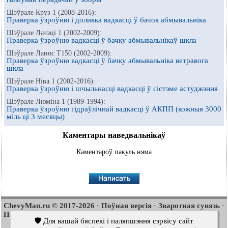
Шэўрале Круз 1 (2008-2016):
Праверка ўзроўню і доливка вадкасці ў бачок абмывальніка
Шэўрале Лачэці 1 (2002-2009):
Праверка ўзроўню вадкасці ў бачку абмывальнікаў шкла
Шэўрале Ланос Т150 (2002-2009):
Праверка ўзроўню вадкасці ў бачку абмывальніка ветравога
шкла
Шэўрале Ніва 1 (2002-2016):
Праверка ўзроўню і шчыльнасці вадкасці ў сістэме астуджэння
Шэўрале Люміна 1 (1989-1994):
Праверка ўзроўню гідраўлічнай вадкасці ў АКПП (кожныя 3000
міль ці 3 месяцы)
Каментары наведвальнікаў
Каментароў пакуль няма
ChevyMan.ru © 2017-2026
Поўная версія
Зваротная сувязь
·
·
·
Пошук па сайце
Цікава пачытаць
Мапа сайту
·
·
🛡️ Для вашай бяспекі і паляпшэння сэрвісу сайт