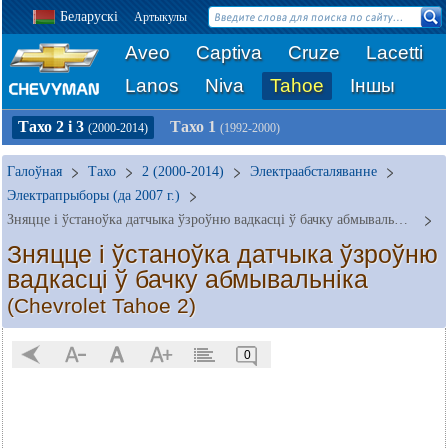
Беларускі
Артыкулы
Aveo
Captiva
Cruze
Lacetti
Lanos
Niva
Tahoe
Іншы
Тахо 2 і 3
Тахо 1
(2000-2014)
(1992-2000)
Галоўная
Тахо
2 (2000-2014)
Электраабсталяванне
Электрапрыборы (да 2007 г.)
Зняцце і ўстаноўка датчыка ўзроўню вадкасці ў бачку абмывальніка
Зняцце і ўстаноўка датчыка ўзроўню
вадкасці ў бачку абмывальніка
(Chevrolet Tahoe 2)
0