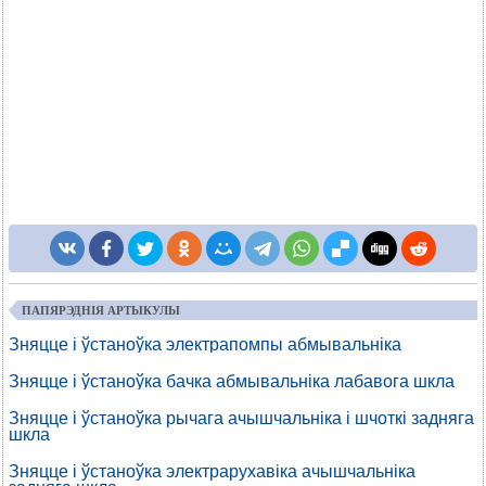
ПАПЯРЭДНІЯ АРТЫКУЛЫ
Зняцце і ўстаноўка электрапомпы абмывальніка
Зняцце і ўстаноўка бачка абмывальніка лабавога шкла
Зняцце і ўстаноўка рычага ачышчальніка і шчоткі задняга
шкла
Зняцце і ўстаноўка электрарухавіка ачышчальніка