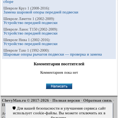
сборе
Шевроле Круз 1 (2008-2016):
Замена шаровой опоры передней подвески
Шевроле Лачетти 1 (2002-2009):
Устройство передней подвески
Шевроле Ланос Т150 (2002-2009):
Устройство передней подвески
Шевроле Нива 1 (2002-2016):
Устройство передней подвески
Шевроле Тахо 1 (1992-2000):
Шаровые опоры рычагов подвески — проверка и замена
Комментарии посетителей
Комментариев пока нет
ChevyMan.ru © 2017-2026
Полная версия
Обратная связь
·
·
·
Поиск по сайту
Интересно почитать
Карта сайта
·
·
🛡️ Для вашей безопасности и улучшения сервиса сайт
использует cookie-файлы. Вы можете отключить их в
Aveo
Aveo
Aveo
2003-2008
·
2006-2011
·
2012-2018
·
браузере.