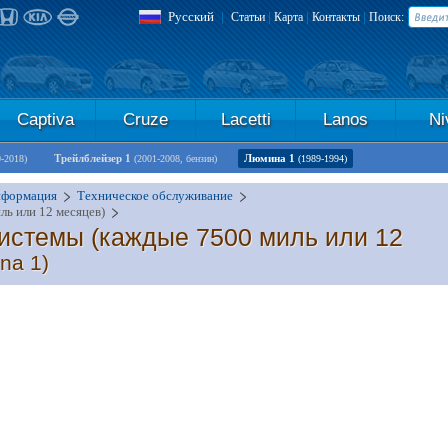
Русский
|
|
|
|
Статьи
Карта
Контакты
Поиск:
Captiva
Cruze
Lacetti
Lanos
Ni
Трейлблейзер 1
Люмина 1
0-2018)
(2001-2008, бензин)
(1989-1994)
нформация
Техническое обслуживание
ь или 12 месяцев)
истемы (каждые 7500 миль или 12
na 1)