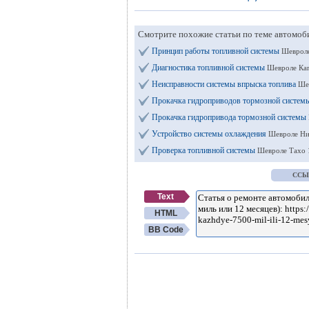
Смотрите похожие статьи по теме автомоб
Принцип работы топливной системы
Шевроле
Диагностика топливной системы
Шевроле Кап
Неисправности системы впрыска топлива
Ше
Прокачка гидроприводов тормозной систе
Прокачка гидропривода тормозной системы
Устройство системы охлаждения
Шевроле Ни
Проверка топливной системы
Шевроле Тахо 
ССЫ
Text
HTML
BB Code