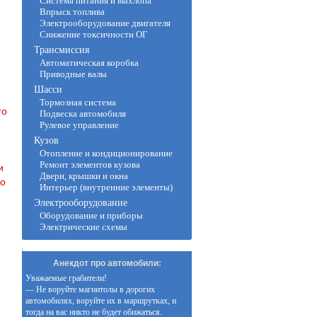
Система питания и выхлопа
Впрыск топлива
Электрооборудование двигателя
Снижение токсичности ОГ
Трансмиссия
Автоматическая коробка
Приводные валы
Шасси
Тормозная система
го
Подвеска автомобиля
Рулевое управление
Кузов
Отопление и кондиционирование
Ремонт элементов кузова
и
Двери, крышки и окна
бо
Интерьер (внутренние элементы)
Электрооборудование
Оборудование и приборы
Электрические схемы
Анекдот про автомобили:
Уважаемые грабители!
— Не воруйте магнитолы в дорогих
автомобилях, воруйте их в маршрутках, и
тогда на вас никто не будет обижаться.