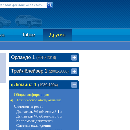
va
Tahoe
Другие
Орландо 1
(2010-2018)
Трейлблейзер 1
(2001-2008)
Люмина 1
(1989-1994)
Общая информация
Техническое обслуживание
Силовой агрегат
Двигатель V6 объемом 3.1 л
Двигатель V6 объемом 3.8 л
Капремонт двигателей
Система охлаждения