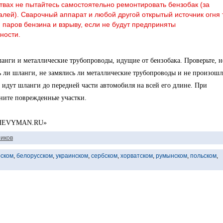
твах не пытайтесь самостоятельно ремонтировать бензобак (за
лей). Сварочный аппарат и любой другой открытый источник огня 
паров бензина и взрыву, если не будут предприняты
ности.
ланги и металлические трубопроводы, идущие от бензобака. Проверьте, н
ь ли шланги, не замялись ли металлические трубопроводы и не произош
 идут шланги до передней части автомобиля на всей его длине. При
ните поврежденные участки.
 «CHEVYMAN.RU»
иков
рском
,
белорусском
,
украинском
,
сербском
,
хорватском
,
румынском
,
польском
,