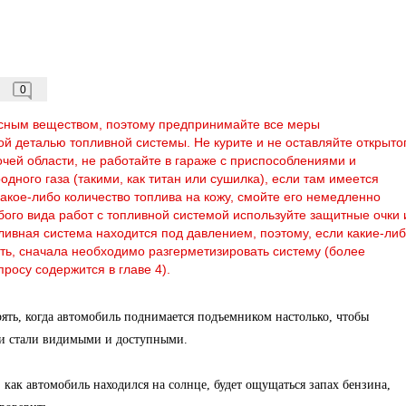
0
асным веществом, поэтому предпринимайте все меры
й деталью топливной системы. Не курите и не оставляйте открыто
чей области, не работайте в гараже с приспособлениями и
дного газа (такими, как титан или сушилка), если там имеется
акое-либо количество топлива на кожу, смойте его немедленно
ого вида работ с топливной системой используйте защитные очки 
ливная система находится под давлением, поэтому, если какие-ли
ть, сначала необходимо разгерметизировать систему (более
осу содержится в главе 4).
рять, когда автомобиль поднимается подъемником настолько, чтобы
ли стали видимыми и доступными.
, как автомобиль находился на солнце, будет ощущаться запах бензина,