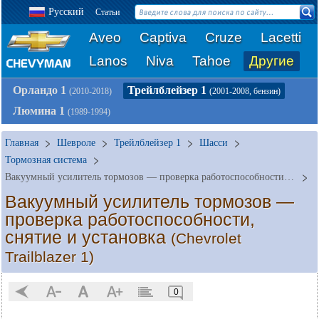
Русский
Статьи
Aveo
Captiva
Cruze
Lacetti
Lanos
Niva
Tahoe
Другие
Орландо 1
Трейлблейзер 1
(2010-2018)
(2001-2008, бензин)
Люмина 1
(1989-1994)
Главная
Шевроле
Трейлблейзер 1
Шасси
Тормозная система
Вакуумный усилитель тормозов — проверка работоспособности, снятие и установка
Вакуумный усилитель тормозов —
проверка работоспособности,
снятие и установка
(Chevrolet
Trailblazer 1)
0