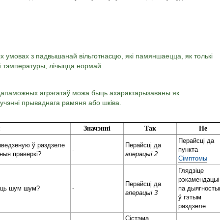
ых умовах з падвышанай вільготнасцю, які памяншаецца, як толькі
й тэмпературы, лічыцца нормай.
дапаможных агрэгатаў можа быць ахарактарызаваны як
ручэнні прываднага рамяня або шківа.
я
Значэнні
Так
Не
Перайсці да
ыведзеную ў раздзеле
Перайсці да
-
пункта
аныя праверкі?
аперацыі 2
Сімптомы
Глядзіце
рэкамендацыі
Перайсці да
ёсць шум шум?
-
па дыягносты
аперацыі 3
ў гэтым
раздзеле
Сістэма