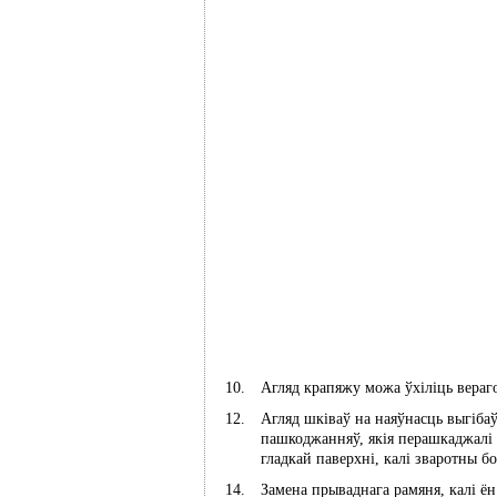
Агляд крапяжу можа ўхіліць вераг
Агляд шківаў на наяўнасць выгібаў
пашкоджанняў, якія перашкаджалі 
гладкай паверхні, калі зваротны 
Замена прываднага рамяня, калі ён