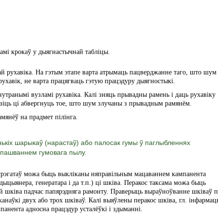
мі крокаў у дыягнастычнай табліцы.
й рухавіка. На гэтым этапе варта атрымаць пацверджанне таго, што шум
рухавік, не варта працягваць гэтую працэдуру дыягностыкі.
транымі вузламі рухавіка. Калі зняць прывадны рамень і даць рухавіку
зіць ці абвергнуць тое, што шум злучаны з прывадным рамянём.
мянёў на прадмет пілінга.
енькіх шарыкаў (нарастаў) або палосак гумы ў паглыбленнях
апашваннем гумовага пылу.
агрэгатаў можа быць выкліканы няправільным мацаваннем кампанента
дыцыянера, генератара і да т.п.) ці шківа. Перакос таксама можа быць
й шківа падчас папярэдняга рамонту. Праверыць выраўноўванне шківаў п
анаўкі двух або трох шківаў. Калі выяўлены перакос шківа, гл. інфарма
мпанента адносна працэдур усталёўкі і здыманні.