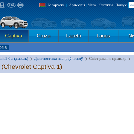
Беларускі
|
|
|
|
Артыкулы
Мапа
Кантакты
Пошук:
Captiva
Cruze
Lacetti
Lanos
Ni
-2018)
ік 2.0 л (дызель)
Дыягностыка няспраўнасцяў
Свіст рамяня прывада
а
(Chevrolet Captiva 1)