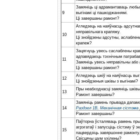
Замяніць ці адрамантаваць любы
9
выгінамі ці пашкоджаннямі.
Ці завершаны рамонт?
Агледзець на наяўнасць адсутнаг
няправільнага крапяжу.
10
Ці знойдзены адсутны, аслаблены
крапеж?
Зацягнуць увесь саслаблены кра
адпавядаюць тэхнічным патраба
11
Замяніць увесь няправільны або
Ці завершаны рамонт?
Агледзець шкіў на наяўнасць выг
12
Ці знойдзеныя шківы з выгінамі?
Пры неабходнасці замяніць шківы 
13
Рамонт завершаны?
Замяніць рамень прывада дапамо
14
Раздзел 1B, Механічная сістэма р
Рамонт завершаны?
Паўторна ўсталяваць рамень пр
агрэгатаў і запусціць сістэму ў 
15
пацвердзіць завяршэнне рамонту
Свісцячы шум ухілены?