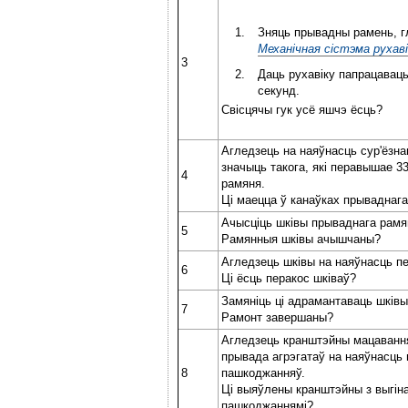
Зняць прывадны рамень, г
Механічная сістэма рухаві
3
Даць рухавіку папрацаваць
секунд.
Свісцячы гук усё яшчэ ёсць?
Агледзець на наяўнасць сур'ёзнаг
значыць такога, які перавышае 33
4
рамяня.
Ці маецца ў канаўках прываднага
Ачысціць шківы прываднага рамя
5
Рамянныя шківы ачышчаны?
Агледзець шківы на наяўнасць пе
6
Ці ёсць перакос шківаў?
Замяніць ці адрамантаваць шківы
7
Рамонт завершаны?
Агледзець кранштэйны мацаванн
прывада агрэгатаў на наяўнасць 
8
пашкоджанняў.
Ці выяўлены кранштэйны з выгіна
пашкоджаннямі?