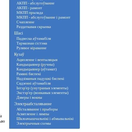
АКПП - абслугоўванне
АКПП - рамонт
МКПП прылада
МКПП - абслугоўванне і рамонт
Счапленне
Раздаткавая скрынка
Шасі
Падвеска аўтамабіля
Тармазная сістэма
Рулявое кіраванне
Кузаў
Ацяпленне і вентыляцыя
Кандыцыянер (ручны)
Кандыцыянер (аўтамат)
Рамяні бяспекі
Надзіманыя падушкі бяспекі
Сядзенні аўтамабіля
Інтэр'ер (унутраныя элементы)
Экстэр'ер (вонкавыя элементы)
Дзверы і вокны
Электраабсталяванне
Абсталяванне і прыборы
Асвятленне і лямпы
а
Шклоачышчальнікі і абмывальнікі
цыю
Электрычныя схемы