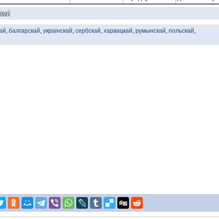
ікаў
ай
,
балгарскай
,
украінскай
,
сербскай
,
харвацкай
,
румынскай
,
польскай
,