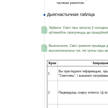
часовым рамонтам.
Дыягнастычная табліца
Заўвага: Свіст пры запуску ў халодн
аўтамабіль прагрэецца да працоўна
Вызначэнне: Свіст рамяня прывада 
высокатанальны гук, які чутны пры к
Крок
Аперацы
Вы прагледзелі інфармацыю, пр
1
"Сімптомы", і выканалі патрабав
2
Пацвердзіць скаргу кліента. Ці 