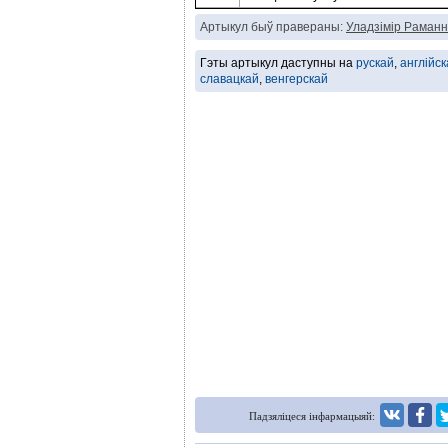
Артыкул быў правераны:
Уладзімір Раманн
Гэты артыкул даступны на
рускай
,
англійск
славацкай
,
венгерскай
Падзяліцеся інфармацыяй: