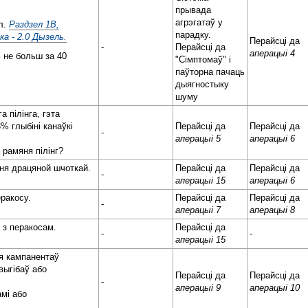
прывада
агрэгатаў у
л.
Раздзел 1B,
парадку.
ка - 2.0 Дызель.
Перайсці да
-
Перайсці да
аперацыі 4
 не больш за 40
"Сімптомаў" і
паўторна пачаць
дыягностыку
шуму
а пілінга, гэта
% глыбіні канаўкі
Перайсці да
Перайсці да
-
аперацыі 5
аперацыі 6
 рамяня пілінг?
ня драцяной шчоткай.
Перайсці да
Перайсці да
-
аперацыі 15
аперацыі 6
ракосу.
Перайсці да
Перайсці да
-
аперацыі 7
аперацыі 8
 з перакосам.
Перайсці да
-
-
аперацыі 15
я кампанентаў
выгібаў або
Перайсці да
Перайсці да
-
аперацыі 9
аперацыі 10
мі або