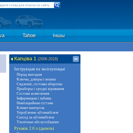
va
Tahoe
Іншы
Капціва 1
(2006-2018)
Інструкцыя па эксплуатацыі
Перад выездам
Ключы, дзверы і вокны
Сядзенні, сістэмы абароны
Прыборы і сродкі кіравання
Сістэма асвятлення
Інфармацыя і забавы
Навігацыйная сістэма
Клімат-кантроль
Упраўленне аўтамабілем
Сыход за аўтамабілем
Тэхнічнае абслугоўванне
Рухавік 2.0 л (дызель)