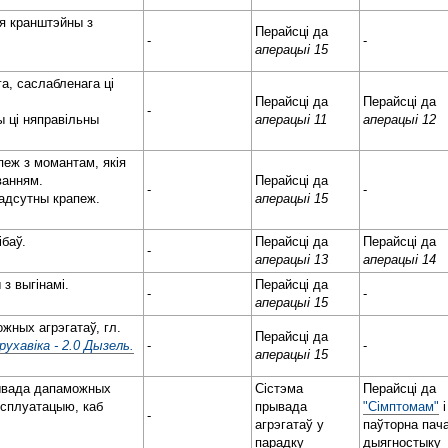
я кранштэйны з
Перайсці да
-
-
аперацыі 15
а, саслабленага ці
Перайсці да
Перайсці да
-
 ці няправільны
аперацыі 11
аперацыі 12
пеж з момантам, якія
ванням.
Перайсці да
-
-
 адсутны крапеж.
аперацыі 15
ібаў.
Перайсці да
Перайсці да
-
аперацыі 13
аперацыі 14
з выгінамі.
Перайсці да
-
-
аперацыі 15
жных агрэгатаў, гл.
Перайсці да
ухавіка - 2.0 Дызель.
-
-
аперацыі 15
ывада дапаможных
Сістэма
Перайсці да
эксплуатацыю, каб
прывада
"Сімптомам"
і
-
.
агрэгатаў у
паўторна пач
парадку
дыягностыку