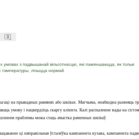
0
ых умовах з падвышанай вільготнасцю, які памяншаецца, як толькі
й тэмпературы, лічыцца нормай.
ьгаці на прывадных рамянях або шківах. Магчыма, неабходна развеяць тр
ваць умову і пацвердзіць скаргу кліента. Калі распыленне вады на сістэ
ашэннем праблемы можа стаць ачыстка раменных шківаў.
цаванне ці няправільная ўсталёўка кампанента кузава, кампанента падв