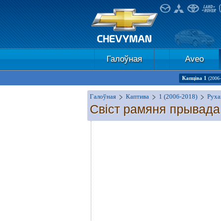
Галоўная
Aveo
Капціва 1
(2006
Галоўная
Каптива
1 (2006-2018)
Рухав
Свіст рамяня прывад