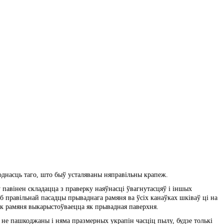
однасць таго, што быў усталяваны няправільны крапеж.
 павінен складацца з праверку наяўнасці ўвагнутасцяў і іншых
б правільнай пасадцы прываднага рамяня ва ўсіх канаўках шківаў ці на
бок рамяня выкарыстоўваецца як прывадная паверхня.
 не пашкоджаны і няма празмерных украпін часціц пылу, будзе толькі