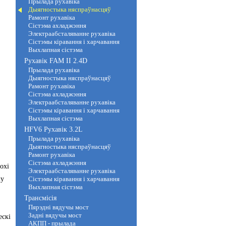
Прылада рухавіка
Дыягностыка няспраўнасцяў
Рамонт рухавіка
Сістэма ахладжэння
Электраабсталяванне рухавіка
Сістэмы кіравання і харчавання
Выхлапная сістэма
Рухавік FAM II 2.4D
Прылада рухавіка
Дыягностыка няспраўнасцяў
Рамонт рухавіка
Сістэма ахладжэння
Электраабсталяванне рухавіка
Сістэмы кіравання і харчавання
Выхлапная сістэма
HFV6 Рухавік 3.2L
Прылада рухавіка
Дыягностыка няспраўнасцяў
Рамонт рухавіка
Сістэма ахладжэння
охі
Электраабсталяванне рухавіка
му
Сістэмы кіравання і харчавання
Выхлапная сістэма
Трансмісія
Пярэдні вядучы мост
Задні вядучы мост
ескі
АКПП - прылада