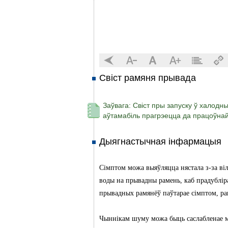
Свіст рамяня прывада
Заўвага: Свіст пры запуску ў халодн
аўтамабіль прагрэецца да працоўна
Дыягнастычная інфармацыя
Сімптом можа выяўляцца нястала з-за віл
воды на прывадны рамень, каб прадубліра
прывадных рамянёў паўтарае сімптом, р
Чыннікам шуму можа быць саслабленае ма