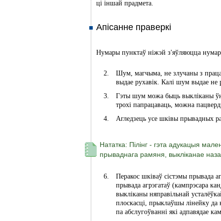
ці іншай прадмета.
Апісанне праверкі
Нумары пунктаў ніжэй з'яўляюцца нумара
Шум, магчыма, не злучаны з праца
выдае рухавік. Калі шум выдае не 
Гэты шум можа быць выкліканы ўну
трохі папрацаваць, можна пацверд
Агледзець усе шківы прывадных ра
Нататка: Пілінг - гэта адукацыя мал
прываднага рамяня, выкліканае наз
Перакос шківаў сістэмы прывада 
прывада агрэгатаў (кампрэсара кан
выкліканы няправільнай усталёўка
плоскасці, прыклаўшы лінейку да к
па абслугоўванні які адпавядае ка