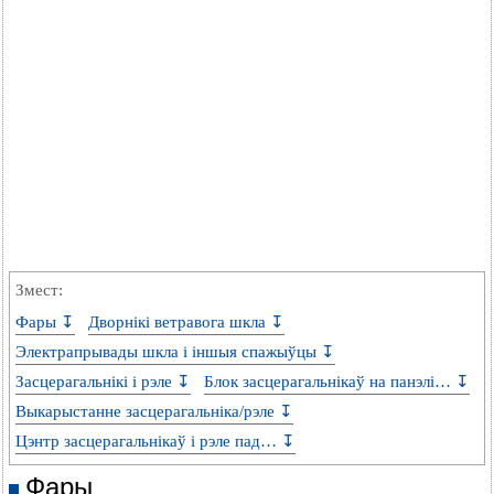
Змест:
Фары ↧
Дворнікі ветравога шкла ↧
Электрапрывады шкла і іншыя спажыўцы ↧
Засцерагальнікі і рэле ↧
Блок засцерагальнікаў на панэлі… ↧
Выкарыстанне засцерагальніка/рэле ↧
Цэнтр засцерагальнікаў і рэле пад… ↧
Фары