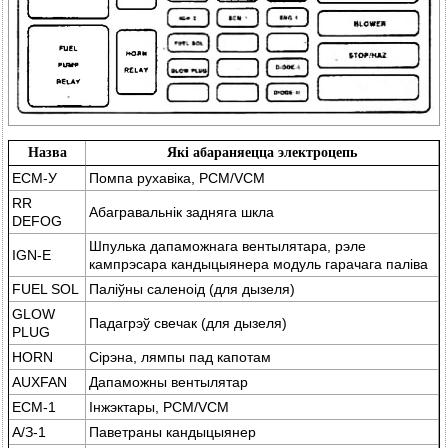
Назва
Які абараняецца электроцепь
ЕСМ-У
Помпа рухавіка, PCM/VCM
RR
Абагравальнік задняга шкла
DEFOG
Шпулька дапаможнага вентылятара, рэле
IGN-E
кампрэсара кандыцыянера модуль гарачага паліва
FUEL SOL
Паліўны саленоід (для дызеля)
GLOW
Падагрэў свечак (для дызеля)
PLUG
HORN
Сірэна, лямпы пад капотам
AUXFAN
Дапаможны вентылятар
ЕСМ-1
Інжэктары, PCM/VCM
А/З-1
Паветраны кандыцыянер