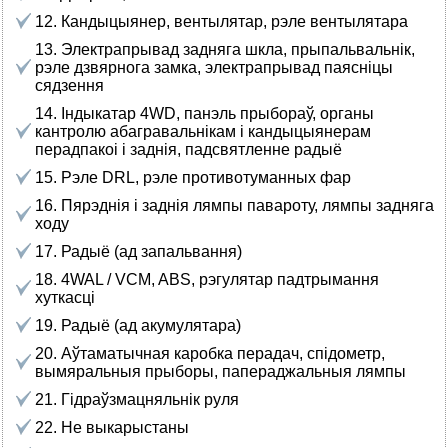
12. Кандыцыянер, вентылятар, рэле вентылятара
13. Электрапрывад задняга шкла, прыпальвальнік,
рэле дзвярнога замка, электрапрывад паясніцы
сядзення
14. Індыкатар 4WD, панэль прыбораў, органы
кантролю абагравальнікам і кандыцыянерам
перадпакоі і заднія, падсвятленне радыё
15. Рэле DRL, рэле противотуманных фар
16. Пярэднія і заднія лямпы павароту, лямпы задняга
ходу
17. Радыё (ад запальвання)
18. 4WAL / VCM, ABS, рэгулятар падтрымання
хуткасці
19. Радыё (ад акумулятара)
20. Аўтаматычная каробка перадач, спідометр,
вымяральныя прыборы, папераджальныя лямпы
21. Гідраўзмацняльнік руля
22. Не выкарыстаны