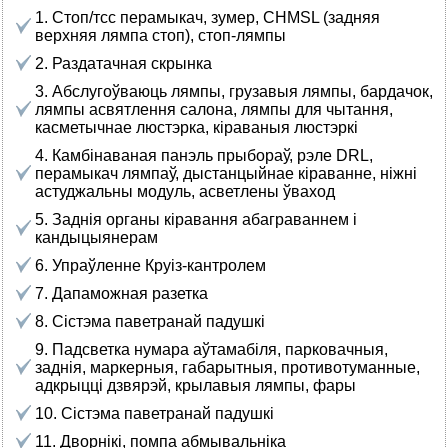
1. Стоп/тсс перамыкач, зумер, CHMSL (задняя
верхняя лямпа стоп), стоп-лямпы
2. Раздатачная скрынка
3. Абслугоўваюць лямпы, грузавыя лямпы, бардачок,
лямпы асвятлення салона, лямпы для чытання,
касметычнае люстэрка, кіраваныя люстэркі
4. Камбінаваная панэль прыбораў, рэле DRL,
перамыкач лямпаў, дыстанцыйнае кіраванне, ніжні
астуджальны модуль, асветлены ўваход
5. Заднія органы кіравання абаграваннем і
кандыцыянерам
6. Упраўленне Круіз-кантролем
7. Дапаможная разетка
8. Сістэма паветранай падушкі
9. Падсветка нумара аўтамабіля, парковачныя,
заднія, маркерныя, габарытныя, противотуманные,
адкрыцці дзвярэй, крылавыя лямпы, фары
10. Сістэма паветранай падушкі
11. Дворнікі, помпа абмывальніка