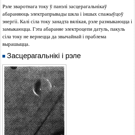
Рэле зваротнага току ў панэлі засцерагальнікаў
абараняюць электрапрывады шкла і іншых спажыўцоў
энергіі. Калі сіла току занадта вялікая, рэле размыкаюцца і
замыкаюцца. Гэта абараняе электроцепи датуль, пакуль
сіла току не вернецца да звычайнай і праблема
вырашыцца.
Засцерагальнікі і рэле