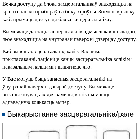
Вечка доступу да блока засцерагальнікаў знаходзіцца на
краі на панэлі прыбораў са боку кіроўцы. Зніміце крышку,
каб атрымаць доступ да блока засцерагальнікаў.
Вы можаце дастаць засцерагальнік адмысловай прынадай,
якое знаходзіцца на ўнутранай паверхні дзверцаў доступу.
Каб выняць засцерагальнік, калі ў Вас няма
прыстасаванні, зацісніце канцы засцерагальніка вялікім і
паказальным пальцамі і выцягнеце яго.
У Вас могуць быць запасныя засцерагальнікі на
ўнутранай паверхні дзвярэй доступу. Вы можаце
выкарыстоўваць іх для замены, калі яны маюць
адпаведную колькасць ампер.
Выкарыстанне засцерагальніка/рэле