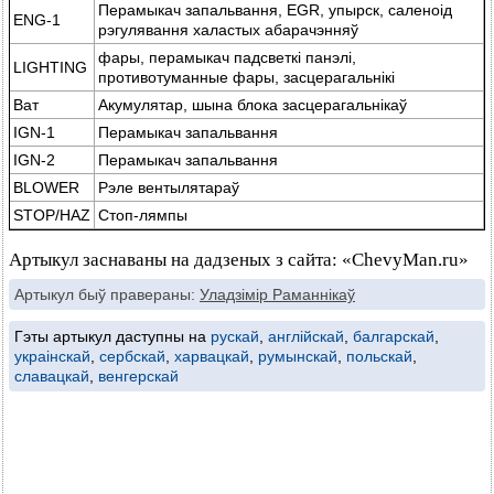
Перамыкач запальвання, EGR, упырск, саленоід
ENG-1
рэгулявання халастых абарачэнняў
фары, перамыкач падсветкі панэлі,
LIGHTING
противотуманные фары, засцерагальнікі
Ват
Акумулятар, шына блока засцерагальнікаў
IGN-1
Перамыкач запальвання
IGN-2
Перамыкач запальвання
BLOWER
Рэле вентылятараў
STOP/HAZ
Стоп-лямпы
Артыкул заснаваны на дадзеных з сайта: «ChevyMan.ru»
Артыкул быў правераны:
Уладзімір Раманнікаў
Гэты артыкул даступны на
рускай
,
англійскай
,
балгарскай
,
украінскай
,
сербскай
,
харвацкай
,
румынскай
,
польскай
,
славацкай
,
венгерскай