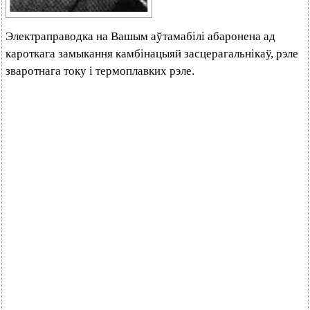
Электраправодка на Вашым аўтамабілі абаронена ад
кароткага замыкання камбінацыяй засцерагальнікаў, рэле
зваротнага току і термоплавких рэле.