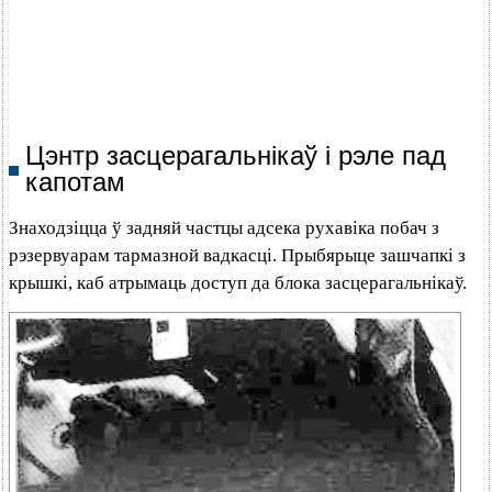
Цэнтр засцерагальнікаў і рэле пад
капотам
Знаходзіцца ў задняй частцы адсека рухавіка побач з
рэзервуарам тармазной вадкасці. Прыбярыце зашчапкі з
крышкі, каб атрымаць доступ да блока засцерагальнікаў.