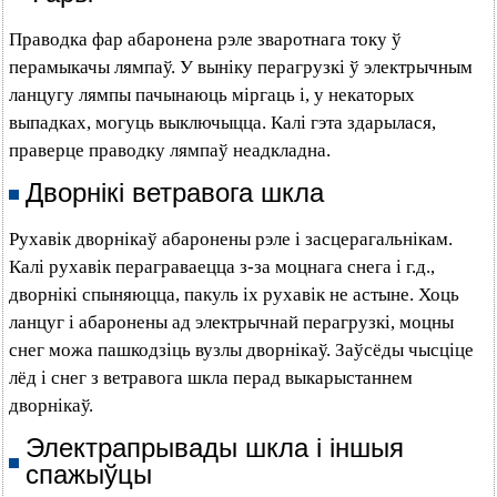
Праводка фар абаронена рэле зваротнага току ў
перамыкачы лямпаў. У выніку перагрузкі ў электрычным
ланцугу лямпы пачынаюць міргаць і, у некаторых
выпадках, могуць выключыцца. Калі гэта здарылася,
праверце праводку лямпаў неадкладна.
Дворнікі ветравога шкла
Рухавік дворнікаў абаронены рэле і засцерагальнікам.
Калі рухавік пераграваецца з-за моцнага снега і г.д.,
дворнікі спыняюцца, пакуль іх рухавік не астыне. Хоць
ланцуг і абаронены ад электрычнай перагрузкі, моцны
снег можа пашкодзіць вузлы дворнікаў. Заўсёды чысціце
лёд і снег з ветравога шкла перад выкарыстаннем
дворнікаў.
Электрапрывады шкла і іншыя
спажыўцы