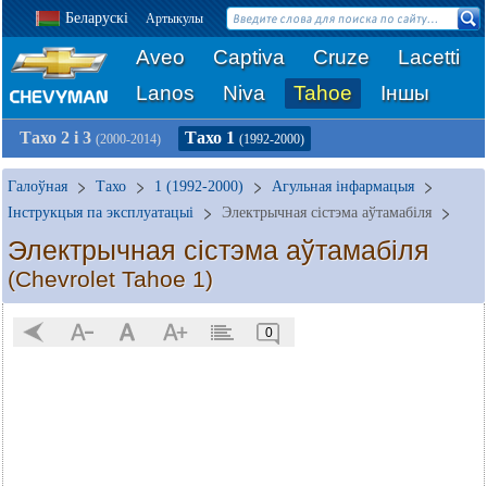
Беларускі
Артыкулы
Aveo
Captiva
Cruze
Lacetti
Lanos
Niva
Tahoe
Іншы
Тахо 2 і 3
Тахо 1
(2000-2014)
(1992-2000)
Галоўная
Тахо
1 (1992-2000)
Агульная інфармацыя
Інструкцыя па эксплуатацыі
Электрычная сістэма аўтамабіля
Электрычная сістэма аўтамабіля
(Chevrolet Tahoe 1)
0