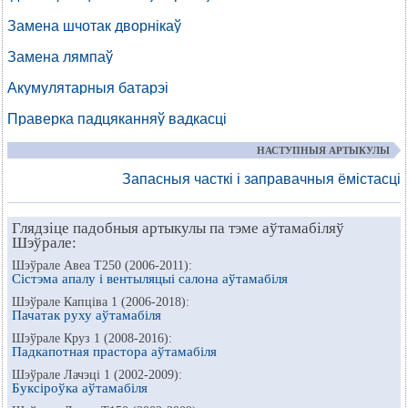
Замена шчотак дворнікаў
Замена лямпаў
Акумулятарныя батарэі
Праверка падцяканняў вадкасці
НАСТУПНЫЯ АРТЫКУЛЫ
Запасныя часткі і заправачныя ёмістасці
Глядзіце падобныя артыкулы па тэме аўтамабіляў
Шэўрале:
Шэўрале Авеа Т250 (2006-2011):
Сістэма апалу і вентыляцыі салона аўтамабіля
Шэўрале Капціва 1 (2006-2018):
Пачатак руху аўтамабіля
Шэўрале Круз 1 (2008-2016):
Падкапотная прастора аўтамабіля
Шэўрале Лачэці 1 (2002-2009):
Буксіроўка аўтамабіля