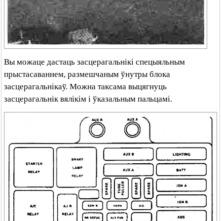
Вы можаце дастаць засцерагальнікі спецыяльным
прыстасаваннем, размешчаным ўнутры блока
засцерагальнікаў. Можна таксама выцягнуць
засцерагальнік вялікім і ўказальным пальцамі.