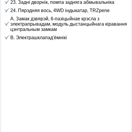
23. Задні дворнік, помпа задняга абмывальніка
24. Пярэдняя вось, 4WD індыкатар, TRZpene
A. Замак дзвярэй, 6-пазіцыйнае крэсла з
электрапрывадам, модуль дыстанцыйнага кіравання
цэнтральным замкам
B. Электрашклапад'ёмнікі