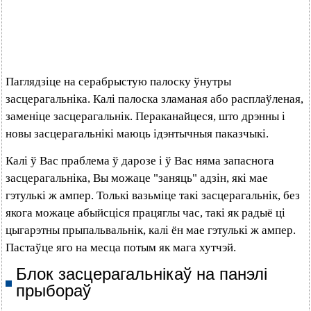
Паглядзіце на серабрыстую палоску ўнутры
засцерагальніка. Калі палоска зламаная або расплаўленая,
заменіце засцерагальнік. Пераканайцеся, што дрэнны і
новы засцерагальнікі маюць ідэнтычныя паказчыкі.
Калі ў Вас праблема ў дарозе і ў Вас няма запаснога
засцерагальніка, Вы можаце "заняць" адзін, які мае
гэтулькі ж ампер. Толькі вазьміце такі засцерагальнік, без
якога можаце абыйсціся працяглы час, такі як радыё ці
цыгарэтны прыпальвальнік, калі ён мае гэтулькі ж ампер.
Пастаўце яго на месца потым як мага хутчэй.
Блок засцерагальнікаў на панэлі
прыбораў