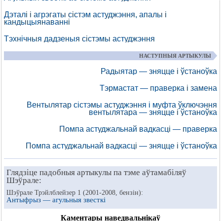
Дэталі і агрэгаты сістэм астуджэння, апалы і
кандыцыянаванні
Тэхнічныя дадзеныя сістэмы астуджэння
НАСТУПНЫЯ АРТЫКУЛЫ
Радыятар — зняцце і ўстаноўка
Тэрмастат — праверка і замена
Вентылятар сістэмы астуджэння і муфта ўключэння
вентылятара — зняцце і ўстаноўка
Помпа астуджальнай вадкасці — праверка
Помпа астуджальнай вадкасці — зняцце і ўстаноўка
Глядзіце падобныя артыкулы па тэме аўтамабіляў
Шэўрале:
Шэўрале Трэйлблейзер 1 (2001-2008, бензін):
Антыфрыз — агульныя звесткі
Каментары наведвальнікаў