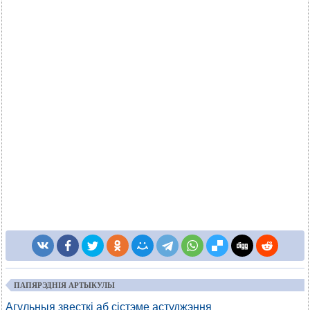
ПАПЯРЭДНІЯ АРТЫКУЛЫ
Агульныя звесткі аб сістэме астуджэння