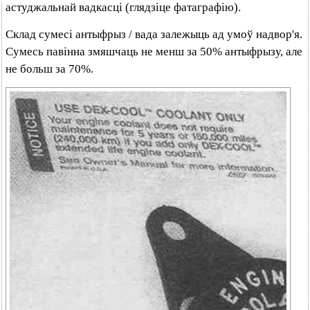
астуджальнай вадкасці (глядзіце фатаграфію).
Склад сумесі антыфрыз / вада залежыць ад умоў надвор'я.
Сумесь павінна змяшчаць не менш за 50% антыфрызу, але
не больш за 70%.