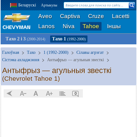
Беларускі
Артыкулы
Aveo
Captiva
Cruze
Lacetti
Lanos
Niva
Tahoe
Іншы
Тахо 2 і 3
Тахо 1
(2000-2014)
(1992-2000)
Галоўная
Тахо
1 (1992-2000)
Сілавы агрэгат
Сістэма ахладжэння
Антыфрыз — агульныя звесткі
Антыфрыз — агульныя звесткі
(Chevrolet Tahoe 1)
0