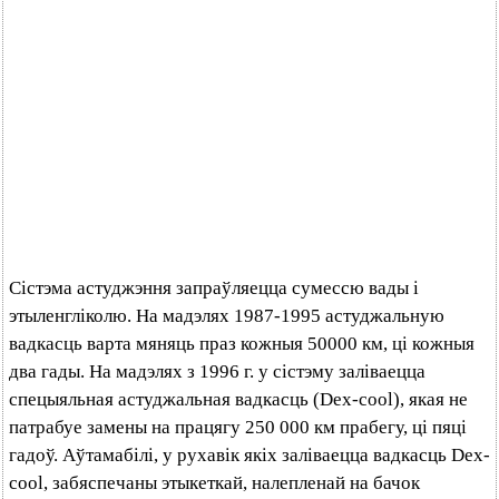
Сістэма астуджэння запраўляецца сумессю вады і
этыленгліколю. На мадэлях 1987-1995 астуджальную
вадкасць варта мяняць праз кожныя 50000 км, ці кожныя
два гады. На мадэлях з 1996 г. у сістэму заліваецца
спецыяльная астуджальная вадкасць (Dex-cool), якая не
патрабуе замены на працягу 250 000 км прабегу, ці пяці
гадоў. Аўтамабілі, у рухавік якіх заліваецца вадкасць Dex-
cool, забяспечаны этыкеткай, налепленай на бачок