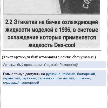
(Тэкст артыкула быў атрыманы з сайта: chevyman.ru)
Артыкул быў правераны:
Уладзімір Раманнікаў
Гэты артыкул даступны на
рускай
,
англійскай
,
балгарскай
,
украінскай
,
сербскай
,
харвацкай
,
румынскай
,
польскай
,
славацкай
,
венгерскай