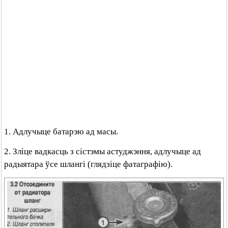
1. Адлучыце батарэю ад масы.
2. Зліце вадкасць з сістэмы астуджэння, адлучыце ад
радыятара ўсе шлангі (глядзіце фатаграфію).