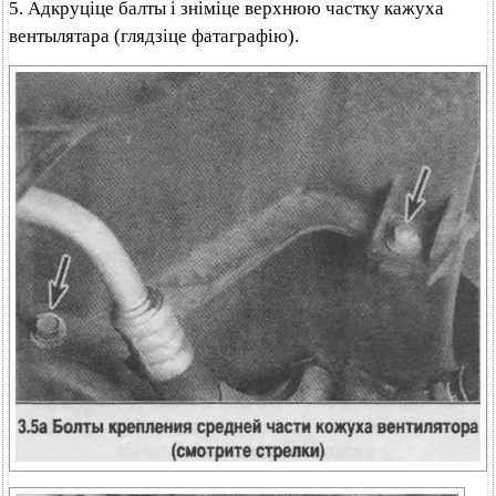
5. Адкруціце балты і зніміце верхнюю частку кажуха
вентылятара (глядзіце фатаграфію).