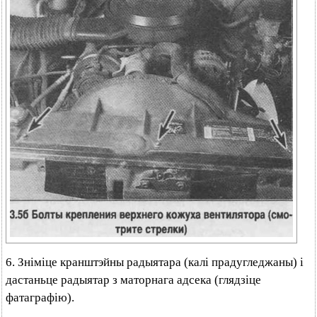
6. Зніміце кранштэйны радыятара (калі прадугледжаны) і
дастаньце радыятар з маторнага адсека (глядзіце
фатаграфію).