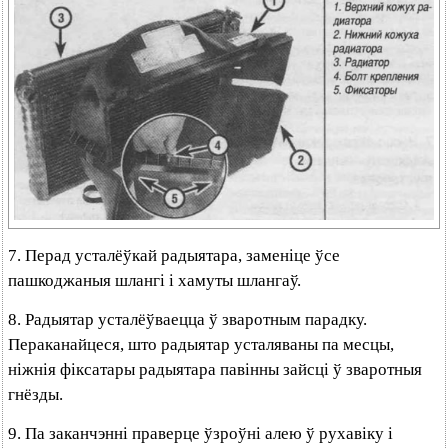
7. Перад усталёўкай радыятара, заменіце ўсе
пашкоджаныя шлангі і хамуты шлангаў.
8. Радыятар усталёўваецца ў зваротным парадку.
Пераканайцеся, што радыятар усталяваны па месцы,
ніжнія фіксатары радыятара павінны зайсці ў зваротныя
гнёзды.
9. Па заканчэнні праверце ўзроўні алею ў рухавіку і