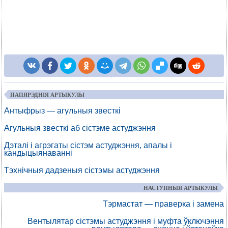
ПАПЯРЭДНІЯ АРТЫКУЛЫ
Антыфрыз — агульныя звесткі
Агульныя звесткі аб сістэме астуджэння
Дэталі і агрэгаты сістэм астуджэння, апалы і
кандыцыянаванні
Тэхнічныя дадзеныя сістэмы астуджэння
НАСТУПНЫЯ АРТЫКУЛЫ
Тэрмастат — праверка і замена
Вентылятар сістэмы астуджэння і муфта ўключэння