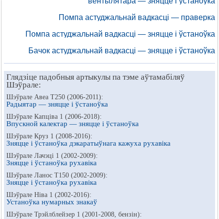
вентылятара — зняцце і ўстаноўка
Помпа астуджальнай вадкасці — праверка
Помпа астуджальнай вадкасці — зняцце і ўстаноўка
Бачок астуджальнай вадкасці — зняцце і ўстаноўка
Глядзіце падобныя артыкулы па тэме аўтамабіляў
Шэўрале:
Шэўрале Авеа Т250 (2006-2011):
Радыятар — зняцце і ўстаноўка
Шэўрале Капціва 1 (2006-2018):
Впускной калектар — зняцце і ўстаноўка
Шэўрале Круз 1 (2008-2016):
Зняцце і ўстаноўка дэкаратыўнага кажуха рухавіка
Шэўрале Лачэці 1 (2002-2009):
Зняцце і ўстаноўка рухавіка
Шэўрале Ланос Т150 (2002-2009):
Зняцце і ўстаноўка рухавіка
Шэўрале Ніва 1 (2002-2016):
Устаноўка нумарных знакаў
Шэўрале Трэйлблейзер 1 (2001-2008, бензін):