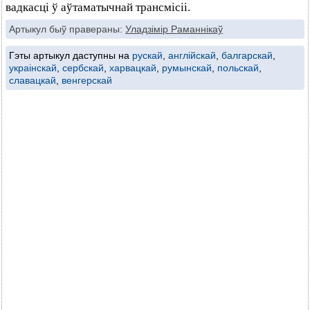
вадкасці ў аўтаматычнай трансмісіі.
Артыкул быў правераны:
Уладзімір Раманнікаў
Гэты артыкул даступны на
рускай
,
англійскай
,
балгарскай
,
украінскай
,
сербскай
,
харвацкай
,
румынскай
,
польскай
,
славацкай
,
венгерскай