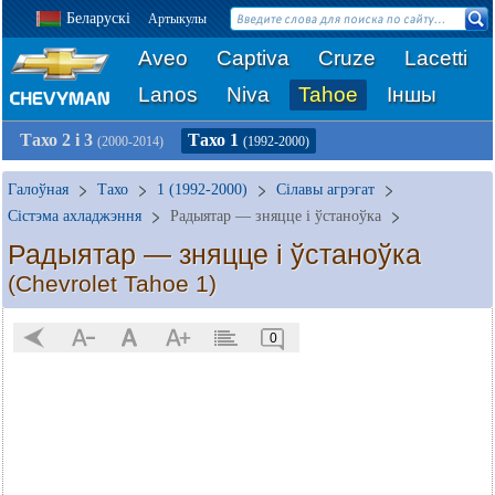
Беларускі
Артыкулы
Aveo
Captiva
Cruze
Lacetti
Lanos
Niva
Tahoe
Іншы
Тахо 2 і 3
Тахо 1
(2000-2014)
(1992-2000)
Галоўная
Тахо
1 (1992-2000)
Сілавы агрэгат
Сістэма ахладжэння
Радыятар — зняцце і ўстаноўка
Радыятар — зняцце і ўстаноўка
(Chevrolet Tahoe 1)
0