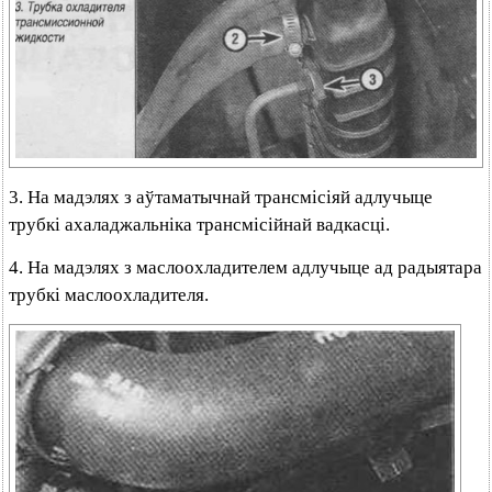
3. На мадэлях з аўтаматычнай трансмісіяй адлучыце
трубкі ахаладжальніка трансмісійнай вадкасці.
4. На мадэлях з маслоохладителем адлучыце ад радыятара
трубкі маслоохладителя.