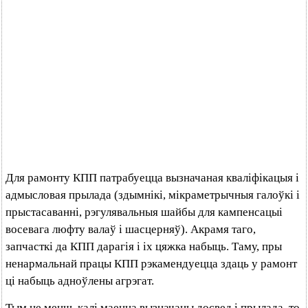
Для рамонту КПП патрабуецца вызначаная кваліфікацыя і
адмысловая прылада (здымнікі, мікраметрычныя галоўкі і
прыстасаванні, рэгулявальныя шайбы для кампенсацыі
восевага люфту валаў і шасцерняў). Акрамя таго,
запчасткі да КПП дарагія і іх цяжка набыць. Таму, пры
ненармальнай працы КПП рэкамендуецца здаць у рамонт
ці набыць адноўлены агрэгат.
Тым не менш, калі маецца вызначаны досвед і прылада, то