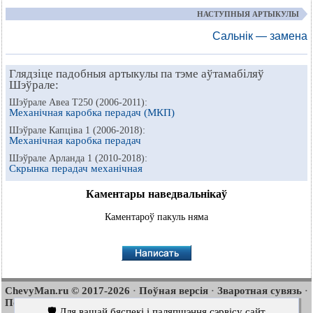
НАСТУПНЫЯ АРТЫКУЛЫ
Сальнік — замена
Глядзіце падобныя артыкулы па тэме аўтамабіляў
Шэўрале:
Шэўрале Авеа Т250 (2006-2011):
Механічная каробка перадач (МКП)
Шэўрале Капціва 1 (2006-2018):
Механічная каробка перадач
Шэўрале Арланда 1 (2010-2018):
Скрынка перадач механічная
Каментары наведвальнікаў
Каментароў пакуль няма
ChevyMan.ru © 2017-2026
Поўная версія
Зваротная сувязь
·
·
·
Пошук па сайце
Цікава пачытаць
Мапа сайту
·
·
🛡️ Для вашай бяспекі і паляпшэння сэрвісу сайт