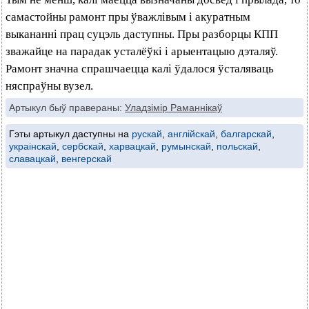
самастойны рамонт пры ўважлівым і акуратным
выкананні прац суцэль даступны. Пры разборцы КПП
зважайце на парадак усталёўкі і арыентацыю дэталяў.
Рамонт значна спрашчаецца калі ўдалося ўсталяваць
няспраўны вузел.
Артыкул быў правераны:
Уладзімір Раманнікаў
Гэты артыкул даступны на
рускай
,
англійскай
,
балгарскай
,
украінскай
,
сербскай
,
харвацкай
,
румынскай
,
польскай
,
славацкай
,
венгерскай