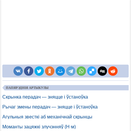
ПАПЯРЭДНІЯ АРТЫКУЛЫ
Скрынка перадач — зняцце і ўстаноўка
Рычаг змены перадач — зняцце і ўстаноўка
Агульныя звесткі аб механічнай скрынцы
Моманты зацяжкі злучэнняў (Н·м)