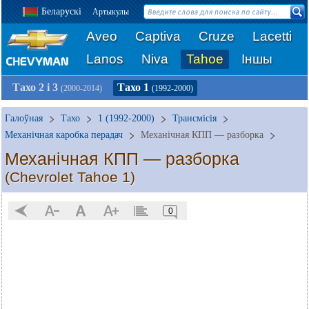
Беларускі
Артыкулы
Aveo
Captiva
Cruze
Lacetti
Lanos
Niva
Tahoe
Іншы
Тахо 2 і 3
Тахо 1
(2000-2014)
(1992-2000)
Галоўная
Тахо
1 (1992-2000)
Трансмісія
Механічная каробка перадач
Механічная КПП — разборка
Механічная КПП — разборка
(Chevrolet Tahoe 1)
0