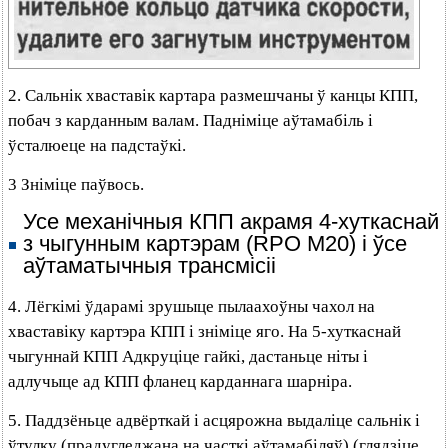
2. Сальнік хваставік картара размешчаны ў канцы КПП,
побач з карданным валам. Падніміце аўтамабіль і
ўсталюеце на падстаўкі.
3 Зніміце паўвось.
Усе механічныя КПП акрамя 4-хуткаснай
з чыгунным картэрам (RPO М20) і ўсе
аўтаматычныя трансмісіі
4. Лёгкімі ўдарамі зрушыце пылаахоўны чахол на
хваставіку картэра КПП і зніміце яго. На 5-хуткаснай
чыгуннай КПП Адкруціце гайкі, дастаньце ніты і
адлучыце ад КПП фланец карданнага шарніра.
5. Паддзёньце адвёрткай і асцярожна выдаліце сальнік і
ўтулку (прадугледжана на часткі аўтамабіляў) (глядзіце