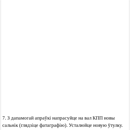
7. З дапамогай апраўкі напрасуйце на вал КПП новы
сальнік (глядзіце фатаграфію). Усталюйце новую ўтулку.