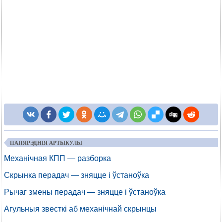
ПАПЯРЭДНІЯ АРТЫКУЛЫ
Механічная КПП — разборка
Скрынка перадач — зняцце і ўстаноўка
Рычаг змены перадач — зняцце і ўстаноўка
Агульныя звесткі аб механічнай скрынцы