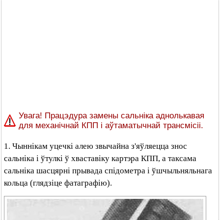
Увага! Працэдура замены сальніка аднолькавая
для механічнай КПП і аўтаматычнай трансмісіі.
1. Чыннікам уцечкі алею звычайна з'яўляецца знос
сальніка і ўтулкі ў хваставіку картэра КПП, а таксама
сальніка шасцярні прывада спідометра і ўшчыльняльнага
кольца (глядзіце фатаграфію).