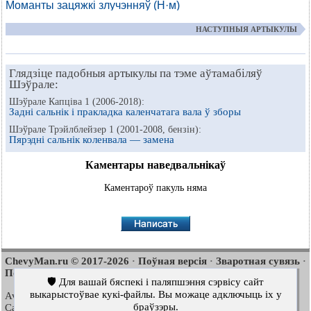
Моманты зацяжкі злучэнняў (Н·м)
НАСТУПНЫЯ АРТЫКУЛЫ
Глядзіце падобныя артыкулы па тэме аўтамабіляў
Шэўрале:
Шэўрале Капціва 1 (2006-2018):
Задні сальнік і пракладка каленчатага вала ў зборы
Шэўрале Трэйлблейзер 1 (2001-2008, бензін):
Пярэдні сальнік коленвала — замена
Каментары наведвальнікаў
Каментароў пакуль няма
ChevyMan.ru © 2017-2026
Поўная версія
Зваротная сувязь
·
·
·
Пошук па сайце
Цікава пачытаць
Мапа сайту
·
·
🛡️ Для вашай бяспекі і паляпшэння сэрвісу сайт
выкарыстоўвае кукі-файлы. Вы можаце адключыць іх у
Aveo
Aveo
Aveo
2003-2008
·
2006-2011
·
2012-2018
·
браўзэры.
Captiva
Cruze
Lacetti
2006-2018
·
2008-2016
·
2002-2009
·