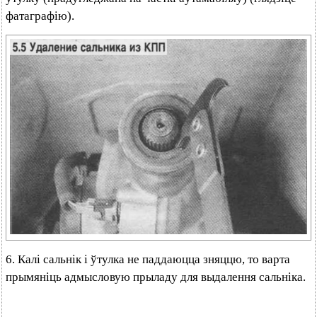
фатаграфію).
6. Калі сальнік і ўтулка не паддаюцца зняццю, то варта
прымяніць адмысловую прыладу для выдалення сальніка.