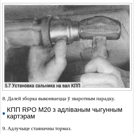
8. Далей зборка выконваецца ў зваротным парадку.
КПП RPO М20 з адліваным чыгунным
картэрам
9. Адлучыце стаяначны тормаз.