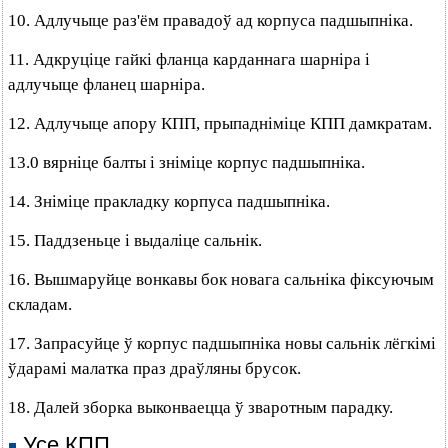
10. Адлучыце раз'ём правадоў ад корпуса падшыпніка.
11. Адкруціце гайкі фланца карданнага шарніра і
адлучыце фланец шарніра.
12. Адлучыце апору КПП, прыпадніміце КПП дамкратам.
13.0 вярніце балты і зніміце корпус падшыпніка.
14. Зніміце пракладку корпуса падшыпніка.
15. Паддзеньце і выдаліце сальнік.
16. Вышмаруйце вонкавы бок новага сальніка фіксуючым
складам.
17. Запрасуйце ў корпус падшыпніка новы сальнік лёгкімі
ўдарамі малатка праз драўляны брусок.
18. Далей зборка выконваецца ў зваротным парадку.
Усе КПП