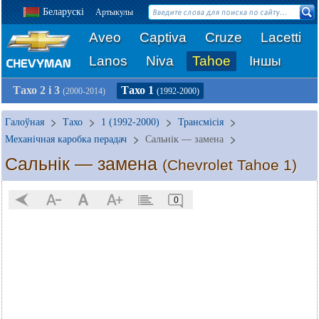
Беларускі
Артыкулы
Aveo
Captiva
Cruze
Lacetti
Lanos
Niva
Tahoe
Іншы
Тахо 2 і 3
Тахо 1
(2000-2014)
(1992-2000)
Галоўная
Тахо
1 (1992-2000)
Трансмісія
Механічная каробка перадач
Сальнік — замена
Сальнік — замена
(Chevrolet Tahoe 1)
0