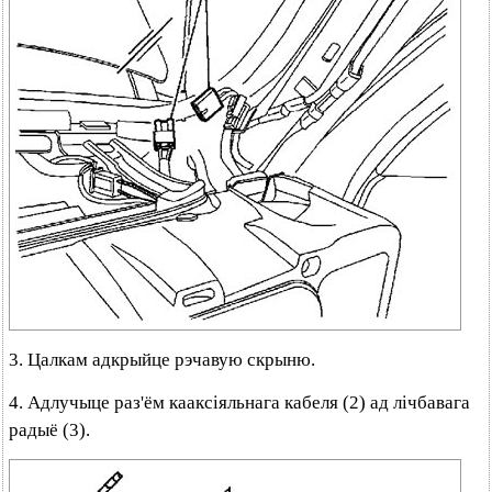
3. Цалкам адкрыйце рэчавую скрыню.
4. Адлучыце раз'ём кааксіяльнага кабеля (2) ад лічбавага
радыё (3).