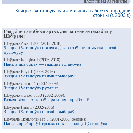
НАСТУПНЫЯ АРТЫКУЛЫ
Зняцце і ўстаноўка кааксіяльнага кабеля ў пярэдняй
стойцы (з 2003 г.)
Глядзіце падобныя артыкулы па тэме аўтамабіляў
Шэўрале:
Шэўрале Авеа Т300 (2012-2018):
Зняцце і ўстаноўка ніжняга дэкаратыўнага шчытка панэлі
прыбораў
Шэўрале Капціва 1 (2006-2018):
Панэль прыбораў — зняцце і ўстаноўка
Шэўрале Круз 1 (2008-2016):
Зняцце і ўстаноўка панэлі прыбораў
Шэўрале Лачэці 1 (2002-2009):
Зняцце і ўстаноўка рухавіка
Шэўрале Ланос Т150 (2002-2009):
Размяшчэнне органаў кіравання і прыбораў
Шэўрале Ніва 1 (2002-2016):
Зняцце і ўстаноўка панэлі прыбораў
Шэўрале Трэйлблейзер 1 (2001-2008, бензін):
Панэль прыбораў і трымальнік — зняцце і ўстаноўка