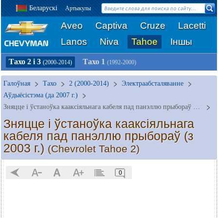
Беларускі
Артыкулы
Aveo
Captiva
Cruze
Lacetti
Lanos
Niva
Tahoe
Іншы
Тахо 2 і 3
Тахо 1
(2000-2014)
(1992-2000)
Галоўная
Тахо
2 (2000-2014)
Электраабсталяванне
Аўдыёсістэма (да 2007 г.)
Зняцце і ўстаноўка кааксіяльнага кабеля пад панэллю прыбораў (з 2003 г.)
Зняцце і ўстаноўка кааксіяльнага
кабеля пад панэллю прыбораў (з
2003 г.)
(Chevrolet Tahoe 2)
0