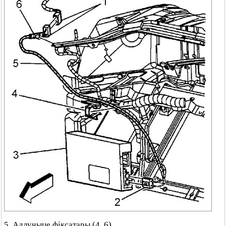
5. Адлучыце фіксатары (4, 6).