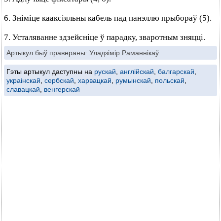
6. Зніміце кааксіяльны кабель пад панэллю прыбораў (5).
7. Усталяванне здзейсніце ў парадку, зваротным зняцці.
Артыкул быў правераны:
Уладзімір Раманнікаў
Гэты артыкул даступны на
рускай
,
англійскай
,
балгарскай
,
украінскай
,
сербскай
,
харвацкай
,
румынскай
,
польскай
,
славацкай
,
венгерскай