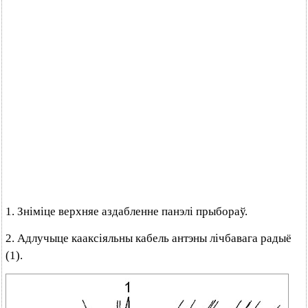
1. Зніміце верхняе аздабленне панэлі прыбораў.
2. Адлучыце кааксіяльны кабель антэны лічбавага радыё
(1).