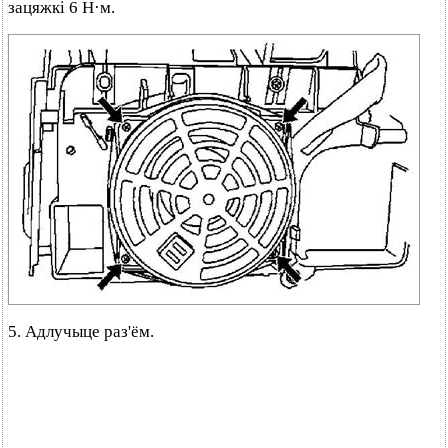
зацяжкі 6 Н·м.
5. Адлучыце раз'ём.