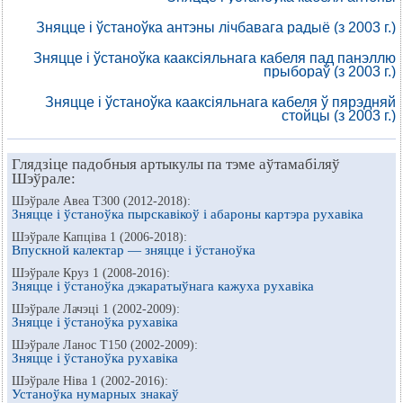
Зняцце і ўстаноўка антэны лічбавага радыё (з 2003 г.)
Зняцце і ўстаноўка кааксіяльнага кабеля пад панэллю
прыбораў (з 2003 г.)
Зняцце і ўстаноўка кааксіяльнага кабеля ў пярэдняй
стойцы (з 2003 г.)
Глядзіце падобныя артыкулы па тэме аўтамабіляў
Шэўрале:
Шэўрале Авеа Т300 (2012-2018):
Зняцце і ўстаноўка пырскавікоў і абароны картэра рухавіка
Шэўрале Капціва 1 (2006-2018):
Впускной калектар — зняцце і ўстаноўка
Шэўрале Круз 1 (2008-2016):
Зняцце і ўстаноўка дэкаратыўнага кажуха рухавіка
Шэўрале Лачэці 1 (2002-2009):
Зняцце і ўстаноўка рухавіка
Шэўрале Ланос Т150 (2002-2009):
Зняцце і ўстаноўка рухавіка
Шэўрале Ніва 1 (2002-2016):
Устаноўка нумарных знакаў