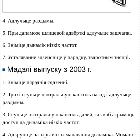
4. Адлучыце раздымы.
5. Пры дапамозе шлицевой адвёрткі адлучыце зашчапкі.
6. Зніміце дынамік нізкіх частот.
7. Усталяванне здзейсніце ў парадку, зваротным зняцці.
Мадэлі выпуску з 2003 г.
1. Зніміце пярэднія сядзенні.
2. Трохі ссуньце цэнтральную кансоль назад і адлучыце
раздымы.
3. Ссуньце цэнтральную кансоль далей, так каб атрымаць
доступ да дынаміка нізкіх частот.
4. Адкруціце чатыры вінты мацавання дынаміка. Момант