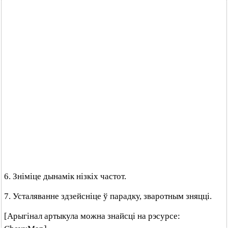
6. Зніміце дынамік нізкіх частот.
7. Усталяванне здзейсніце ў парадку, зваротным зняцці.
[Арыгінал артыкула можна знайсці на рэсурсе: