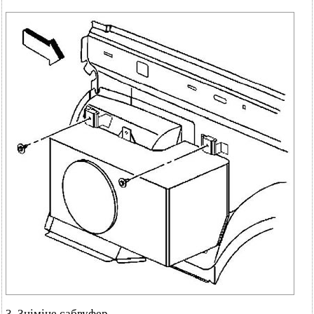
3. Зніміце сабвуфер.