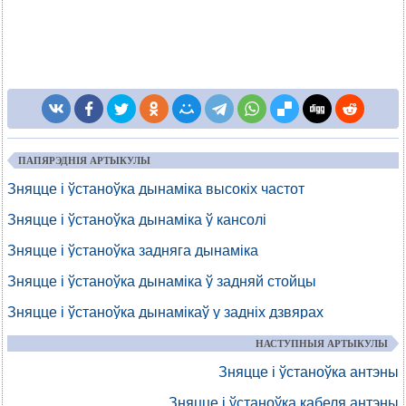
ПАПЯРЭДНІЯ АРТЫКУЛЫ
Зняцце і ўстаноўка дынаміка высокіх частот
Зняцце і ўстаноўка дынаміка ў кансолі
Зняцце і ўстаноўка задняга дынаміка
Зняцце і ўстаноўка дынаміка ў задняй стойцы
Зняцце і ўстаноўка дынамікаў у задніх дзвярах
НАСТУПНЫЯ АРТЫКУЛЫ
Зняцце і ўстаноўка антэны
Зняцце і ўстаноўка кабеля антэны