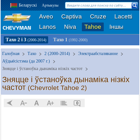
Беларускі
Артыкулы
Aveo
Captiva
Cruze
Lacetti
Lanos
Niva
Tahoe
Іншы
Тахо 2 і 3
Тахо 1
(2000-2014)
(1992-2000)
Галоўная
Тахо
2 (2000-2014)
Электраабсталяванне
Аўдыёсістэма (да 2007 г.)
Зняцце і ўстаноўка дынаміка нізкіх частот
Зняцце і ўстаноўка дынаміка нізкіх
частот
(Chevrolet Tahoe 2)
0