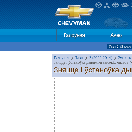
Галоўная
Aveo
Тахо 2 і 3
(2000-
Галоўная
Тахо
2 (2000-2014)
Электра
Зняцце і ўстаноўка дынаміка высокіх частот
Зняцце і ўстаноўка ды