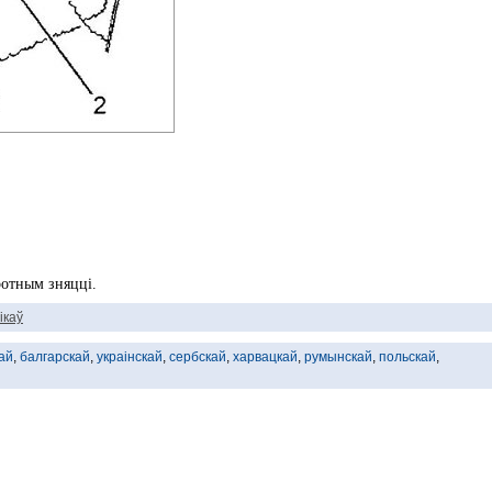
ротным зняцці.
ікаў
ай
,
балгарскай
,
украінскай
,
сербскай
,
харвацкай
,
румынскай
,
польскай
,