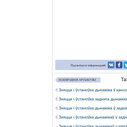
Падзяліцеся інфармацыяй:
Та
ПАПЯРЭДНІЯ АРТЫКУЛЫ
Зняцце і ўстаноўка дынаміка ў кансо
Зняцце і ўстаноўка задняга дынамік
Зняцце і ўстаноўка дынаміка ў задн
Зняцце і ўстаноўка дынамікаў у задн
Зняцце і ўстаноўка дынамікаў у пярэ