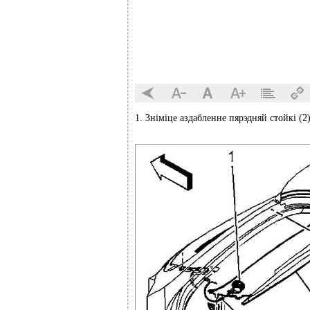
1. Зніміце аздабленне пярэдняй стойкі (2)