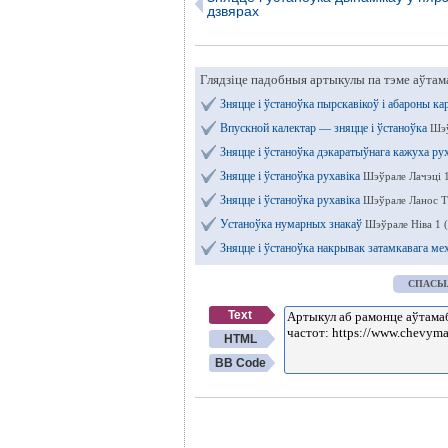
дзвярах
Глядзіце падобныя артыкулы па тэме аўтам
Зняцце і ўстаноўка пырскавікоў і абароны ка
Впускной калектар — зняцце і ўстаноўка
Шэў
Зняцце і ўстаноўка дэкаратыўнага кажуха ру
Зняцце і ўстаноўка рухавіка
Шэўрале Лачэці 
Зняцце і ўстаноўка рухавіка
Шэўрале Ланос Т
Устаноўка нумарных знакаў
Шэўрале Ніва 1 
Зняцце і ўстаноўка накрывак затамкавага ме
СПАСЫ
Text
HTML
BB Code