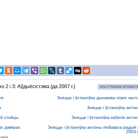
хо 2 і 3: Аўдыёсістэма (да 2007 г.)
НАСТУПНЫЯ АРТЫКУ
лі
Зняцце і ўстаноўка дынаміка нізкіх част
а
Зняцце і ўстаноўка антэ
яй стойцы
Зняцце і ўстаноўка кабеля антэ
іх дзвярах
Зняцце і ўстаноўка антэны лічбавага радыё 
2003 г
дніх