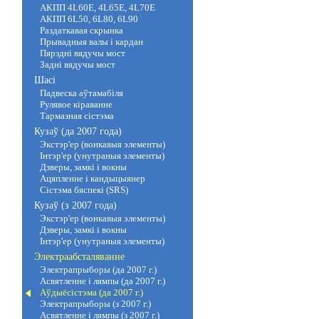
АКПП 4L60E, 4L65E, 4L70E
АКПП 6L50, 6L80, 6L90
Раздаткавая скрынка
Прывадныя валы і кардан
Пярэдні вядучы мост
Задні вядучы мост
Шасі
Падвеска аўтамабіля
Рулявое кіраванне
Тармазная сістэма
Кузаў (да 2007 года)
Экстэр'ер (вонкавыя элементы)
Інтэр'ер (унутраныя элементы)
Дзверы, замкі і вокны
Ацяпленне і кандыцыянер
Сістэма бяспекі (SRS)
Кузаў (з 2007 года)
Экстэр'ер (вонкавыя элементы)
Дзверы, замкі і вокны
Інтэр'ер (унутраныя элементы)
Электраабсталяванне
Электрапрыборы (да 2007 г.)
Асвятленне і лямпы (да 2007 г.)
Аўдыёсістэма (да 2007 г.)
Электрапрыборы (з 2007 г.)
Асвятленне і лямпы (з 2007 г.)