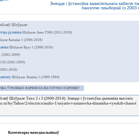
Зняцце і ўстаноўка кааксіяльнага кабеля п
панэллю прыбораў (з 2003 г
абіляў Шэўрале:
ртэра рухавіка
Шэўрале Авеа Т300 (2012-2018)
рале Капціва 1 (2006-2018)
хавіка
Шэўрале Круз 1 (2008-2016)
1 (2002-2009)
150 (2002-2009)
(2002-2016)
ханізму
Шэўрале Люміна 1 (1989-1994)
ЛКА Ў РОЗНЫХ ФАРМАТАХ НА ГЭТУЮ СТАРОНКУ
Каментары наведвальнікаў