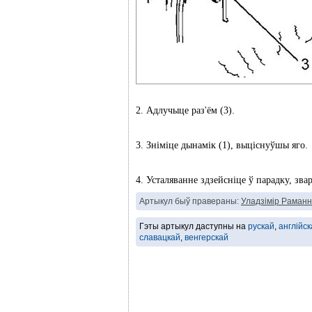
2. Адлучыце раз'ём (3).
3. Зніміце дынамік (1), выціснуўшы яго.
4. Усталяванне здзейсніце ў парадку, зва
Артыкул быў правераны:
Уладзімір Раманн
Гэты артыкул даступны на
рускай
,
англійск
славацкай
,
венгерскай