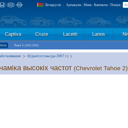
Беларускі
|
|
|
|
Артыкулы
Мапа
Кантакты
Пошук:
Captiva
Cruze
Lacetti
Lanos
Ni
Тахо 1
2014)
(1992-2000)
абсталяванне
Аўдыёсістэма (да 2007 г.)
наміка высокіх частот
(Chevrolet Tahoe 2)