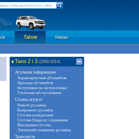
va
Tahoe
Іншы
Тахо 2 і 3
(2000-2014)
Агульная інфармацыя
Характарыстыкі аўтамабіля
Прылада аўтамабіля
Інструкцыя па эксплуатацыі
Тэхнічнае абслугоўванне
Сілавы агрэгат
Рамонт рухавіка
Капрамонт рухавіка
Сістэма ахладжэння
Сістэма ўпырску і кіравання
Выхлапная сістэма
Электраабсталяванне рухавіка
Трансмісія