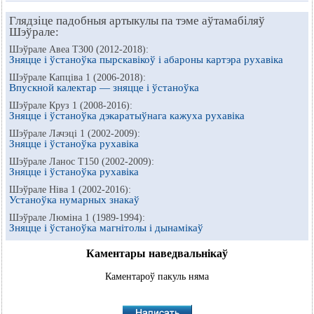
Глядзіце падобныя артыкулы па тэме аўтамабіляў
Шэўрале:
Шэўрале Авеа Т300 (2012-2018):
Зняцце і ўстаноўка пырскавікоў і абароны картэра рухавіка
Шэўрале Капціва 1 (2006-2018):
Впускной калектар — зняцце і ўстаноўка
Шэўрале Круз 1 (2008-2016):
Зняцце і ўстаноўка дэкаратыўнага кажуха рухавіка
Шэўрале Лачэці 1 (2002-2009):
Зняцце і ўстаноўка рухавіка
Шэўрале Ланос Т150 (2002-2009):
Зняцце і ўстаноўка рухавіка
Шэўрале Ніва 1 (2002-2016):
Устаноўка нумарных знакаў
Шэўрале Люміна 1 (1989-1994):
Зняцце і ўстаноўка магнітолы і дынамікаў
Каментары наведвальнікаў
Каментароў пакуль няма