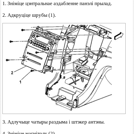
1. Зніміце цэнтральнае аздабленне панэлі прылад.
2. Адкруціце шрубы (1).
3. Адлучыце чатыры раздыма і штэкер антэны.
4. Зніміце магнітолу (2).