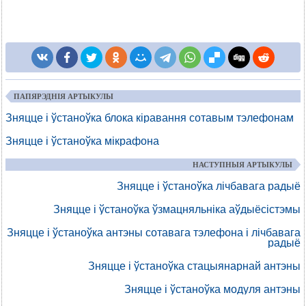
ПАПЯРЭДНІЯ АРТЫКУЛЫ
Зняцце і ўстаноўка блока кіравання сотавым тэлефонам
Зняцце і ўстаноўка мікрафона
НАСТУПНЫЯ АРТЫКУЛЫ
Зняцце і ўстаноўка лічбавага радыё
Зняцце і ўстаноўка ўзмацняльніка аўдыёсістэмы
Зняцце і ўстаноўка антэны сотавага тэлефона і лічбавага
радыё
Зняцце і ўстаноўка стацыянарнай антэны
Зняцце і ўстаноўка модуля антэны