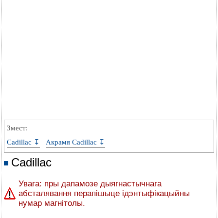
Змест:
Cadillac ↧
Акрамя Cadillac ↧
Cadillac
Увага: пры дапамозе дыягнастычнага
абсталявання перапішыце ідэнтыфікацыйны
нумар магнітолы.