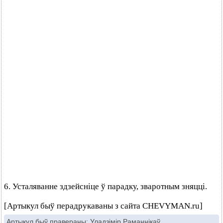
6. Усталяванне здзейсніце ў парадку, зваротным зняцці.
[Артыкул быў перадрукаваны з сайта CHEVYMAN.ru]
Артыкул быў правераны:
Уладзімір Раманнікаў