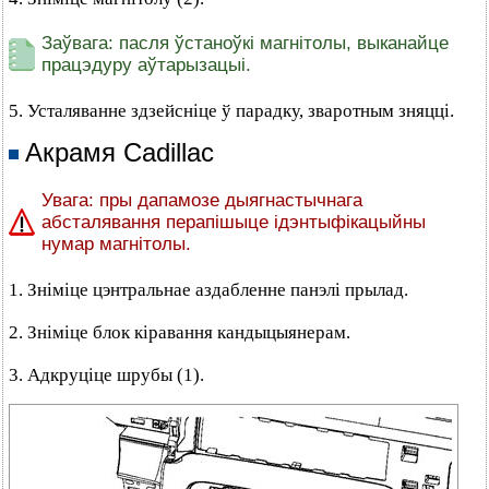
Заўвага: пасля ўстаноўкі магнітолы, выканайце
працэдуру аўтарызацыі.
5. Усталяванне здзейсніце ў парадку, зваротным зняцці.
Акрамя Cadillac
Увага: пры дапамозе дыягнастычнага
абсталявання перапішыце ідэнтыфікацыйны
нумар магнітолы.
1. Зніміце цэнтральнае аздабленне панэлі прылад.
2. Зніміце блок кіравання кандыцыянерам.
3. Адкруціце шрубы (1).