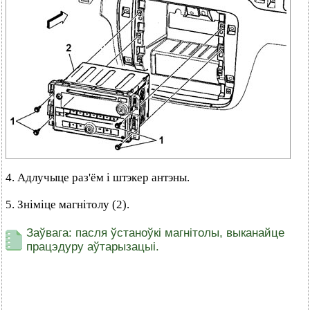
4. Адлучыце раз'ём і штэкер антэны.
5. Зніміце магнітолу (2).
Заўвага: пасля ўстаноўкі магнітолы, выканайце
працэдуру аўтарызацыі.