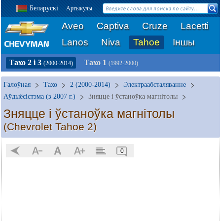
Беларускі
Артыкулы
Aveo
Captiva
Cruze
Lacetti
Lanos
Niva
Tahoe
Іншы
Тахо 2 і 3
Тахо 1
(2000-2014)
(1992-2000)
Галоўная
Тахо
2 (2000-2014)
Электраабсталяванне
Аўдыёсістэма (з 2007 г.)
Зняцце і ўстаноўка магнітолы
Зняцце і ўстаноўка магнітолы
(Chevrolet Tahoe 2)
0