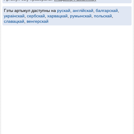
Гэты артыкул даступны на
рускай
,
англійскай
,
балгарскай
,
украінскай
,
сербскай
,
харвацкай
,
румынскай
,
польскай
,
славацкай
,
венгерскай