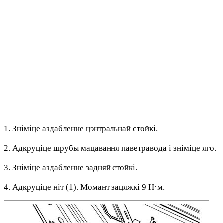
1. Зніміце аздабленне цэнтральнай стойкі.
2. Адкруціце шрубы мацавання паветравода і зніміце яго.
3. Зніміце аздабленне задняй стойкі.
4. Адкруціце ніт (1). Момант зацяжкі 9 Н·м.