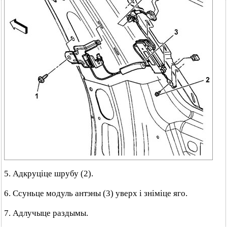
5. Адкруціце шрубу (2).
6. Ссуньце модуль антэны (3) уверх і зніміце яго.
7. Адлучыце раздымы.