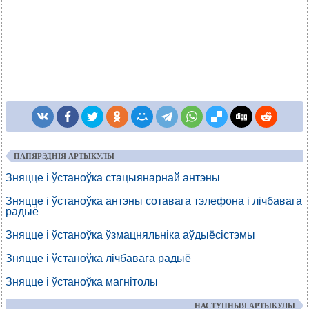
ПАПЯРЭДНІЯ АРТЫКУЛЫ
Зняцце і ўстаноўка стацыянарнай антэны
Зняцце і ўстаноўка антэны сотавага тэлефона і лічбавага
радыё
Зняцце і ўстаноўка ўзмацняльніка аўдыёсістэмы
Зняцце і ўстаноўка лічбавага радыё
Зняцце і ўстаноўка магнітолы
НАСТУПНЫЯ АРТЫКУЛЫ