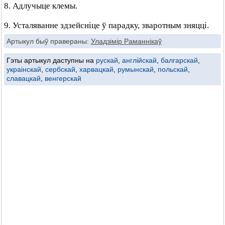
8. Адлучыце клемы.
9. Усталяванне здзейсніце ў парадку, зваротным зняцці.
Артыкул быў правераны:
Уладзімір Раманнікаў
Гэты артыкул даступны на
рускай
,
англійскай
,
балгарскай
,
украінскай
,
сербскай
,
харвацкай
,
румынскай
,
польскай
,
славацкай
,
венгерскай