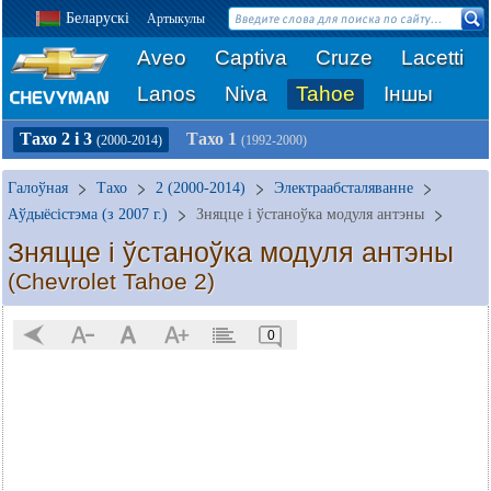
Беларускі
Артыкулы
Aveo
Captiva
Cruze
Lacetti
Lanos
Niva
Tahoe
Іншы
Тахо 2 і 3
Тахо 1
(2000-2014)
(1992-2000)
Галоўная
Тахо
2 (2000-2014)
Электраабсталяванне
Аўдыёсістэма (з 2007 г.)
Зняцце і ўстаноўка модуля антэны
Зняцце і ўстаноўка модуля антэны
(Chevrolet Tahoe 2)
0