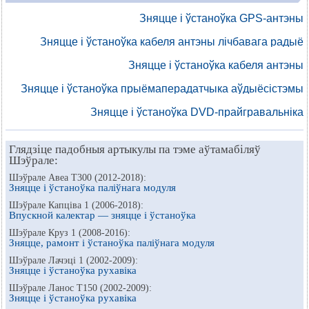
Зняцце і ўстаноўка GPS-антэны
Зняцце і ўстаноўка кабеля антэны лічбавага радыё
Зняцце і ўстаноўка кабеля антэны
Зняцце і ўстаноўка прыёмаперадатчыка аўдыёсістэмы
Зняцце і ўстаноўка DVD-прайгравальніка
Глядзіце падобныя артыкулы па тэме аўтамабіляў
Шэўрале:
Шэўрале Авеа Т300 (2012-2018):
Зняцце і ўстаноўка паліўнага модуля
Шэўрале Капціва 1 (2006-2018):
Впускной калектар — зняцце і ўстаноўка
Шэўрале Круз 1 (2008-2016):
Зняцце, рамонт і ўстаноўка паліўнага модуля
Шэўрале Лачэці 1 (2002-2009):
Зняцце і ўстаноўка рухавіка
Шэўрале Ланос Т150 (2002-2009):
Зняцце і ўстаноўка рухавіка