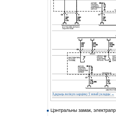
Адкрыць вялікую карцінку ў новай укладцы →
Цэнтральны замак, электрапр