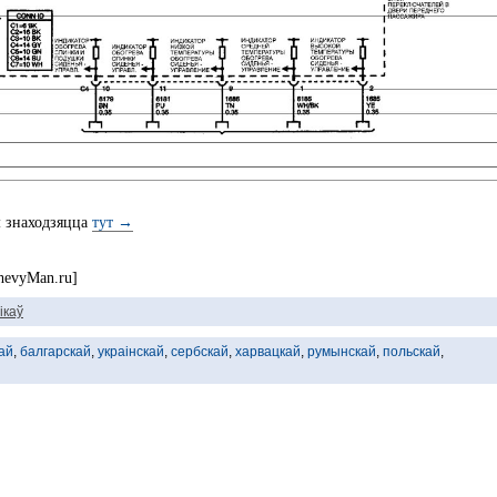
м знаходзяцца
тут →
hevyMan.ru]
ікаў
ай
,
балгарскай
,
украінскай
,
сербскай
,
харвацкай
,
румынскай
,
польскай
,