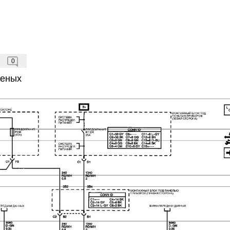
0
зеных