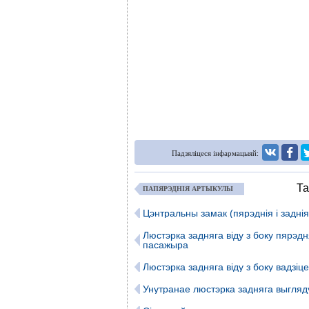
Падзяліцеся інфармацыяй:
Та
ПАПЯРЭДНІЯ АРТЫКУЛЫ
Цэнтральны замак (пярэднія і задні
Люстэрка задняга віду з боку пярэдн
пасажыра
Люстэрка задняга віду з боку вадзіц
Унутранае люстэрка задняга выгляд