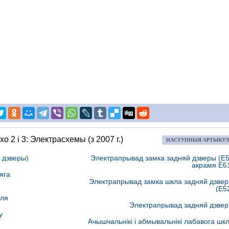
хо 2 і 3: Электрасхемы (з 2007 г.)
НАСТУПНЫЯ АРТЫКУ
я дзверы)
Электрапрывад замка задняй дзверы (Е
акрамя Е6
яга
Электрапрывад замка шкла задняй дзве
(Е5
еля
Электрапрывад задняй дзве
у
Ачышчальнікі і абмывальнікі лабавога шк