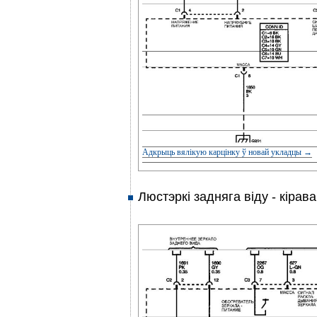
Адкрыць вялікую карцінку ў новай укладцы →
Люстэркі задняга віду - кірав