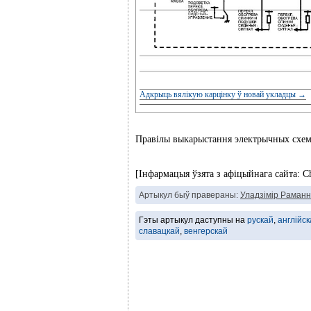
Адкрыць вялікую карцінку ў новай укладцы →
Правілы выкарыстання электрычных схе
[Інфармацыя ўзята з афіцыйнага сайта: C
Артыкул быў правераны:
Уладзімір Раманн
Гэты артыкул даступны на
рускай
,
англійск
славацкай
,
венгерскай