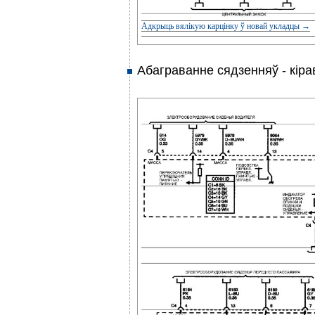
Адкрыць вялікую карцінку ў новай укладцы →
Абаграванне сядзенняў - кір