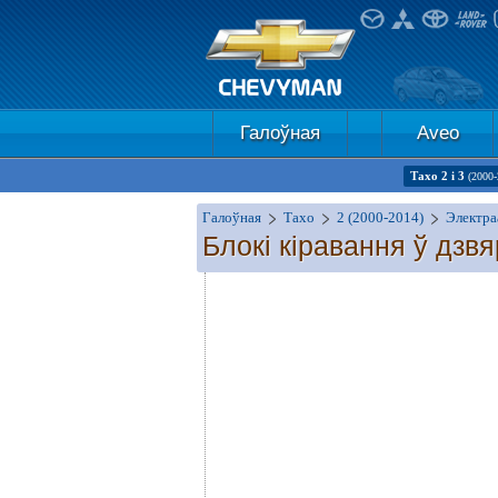
Галоўная
Aveo
Тахо 2 і 3
(2000-
Галоўная
Тахо
2 (2000-2014)
Электра
Блокі кіравання ў дзв