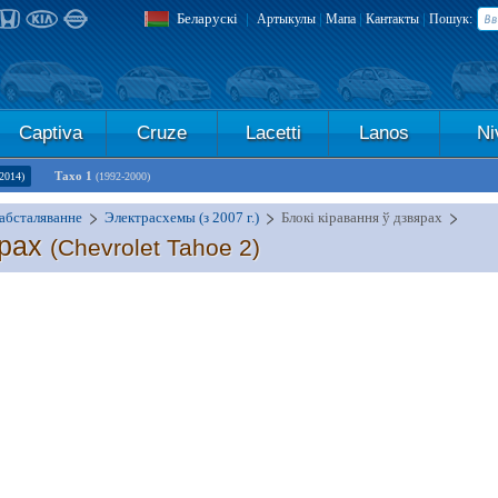
Беларускі
|
|
|
|
Артыкулы
Мапа
Кантакты
Пошук:
Captiva
Cruze
Lacetti
Lanos
Ni
Тахо 1
2014)
(1992-2000)
абсталяванне
Электрасхемы (з 2007 г.)
Блокі кіравання ў дзвярах
ярах
(Chevrolet Tahoe 2)