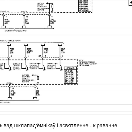
ывад шклапад'ёмнікаў і асвятленне - кіраванне