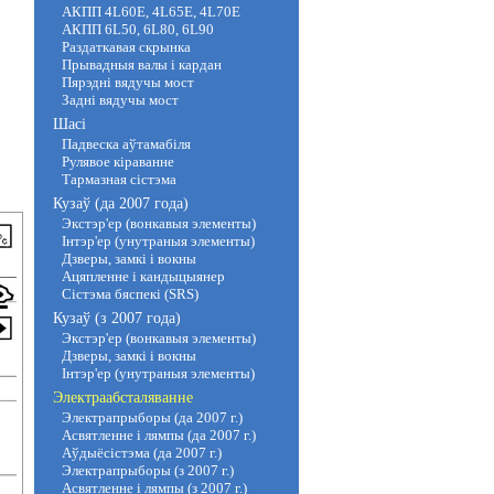
АКПП 4L60E, 4L65E, 4L70E
АКПП 6L50, 6L80, 6L90
Раздаткавая скрынка
Прывадныя валы і кардан
Пярэдні вядучы мост
Задні вядучы мост
Шасі
Падвеска аўтамабіля
Рулявое кіраванне
Тармазная сістэма
Кузаў (да 2007 года)
Экстэр'ер (вонкавыя элементы)
Інтэр'ер (унутраныя элементы)
Дзверы, замкі і вокны
Ацяпленне і кандыцыянер
Сістэма бяспекі (SRS)
Кузаў (з 2007 года)
Экстэр'ер (вонкавыя элементы)
Дзверы, замкі і вокны
Інтэр'ер (унутраныя элементы)
Электраабсталяванне
Электрапрыборы (да 2007 г.)
Асвятленне і лямпы (да 2007 г.)
Аўдыёсістэма (да 2007 г.)
Электрапрыборы (з 2007 г.)
Асвятленне і лямпы (з 2007 г.)