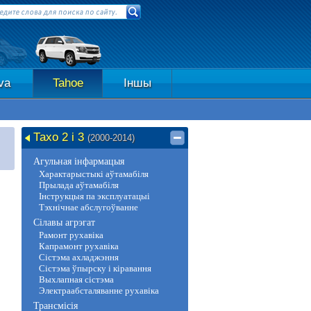
va
Tahoe
Іншы
Тахо 2 і 3
(2000-2014)
Агульная інфармацыя
Характарыстыкі аўтамабіля
Прылада аўтамабіля
Інструкцыя па эксплуатацыі
Тэхнічнае абслугоўванне
Сілавы агрэгат
Рамонт рухавіка
Капрамонт рухавіка
Сістэма ахладжэння
Сістэма ўпырску і кіравання
Выхлапная сістэма
Электраабсталяванне рухавіка
Трансмісія