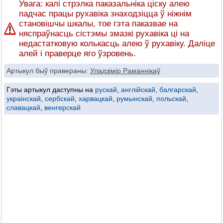
Увага: калі стрэлка паказальніка ціску алею
падчас працы рухавіка знаходзіцца ў ніжнім
становішчы шкалы, тое гэта паказвае на
няспраўнасць сістэмы змазкі рухавіка ці на
недастатковую колькасць алею ў рухавіку. Даліце
алей і праверце яго ўзровень.
Артыкул быў правераны:
Уладзімір Раманнікаў
Гэты артыкул даступны на
рускай
,
англійскай
,
балгарскай
,
украінскай
,
сербскай
,
харвацкай
,
румынскай
,
польскай
,
славацкай
,
венгерскай