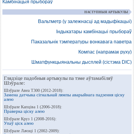
Камбінацыя прыбораў
НАСТУПНЫЯ АРТЫКУЛЫ
Вальтметр (у залежнасці ад мадыфікацыі)
Індыкатары камбінацыі прыбораў
Паказальнік тэмпературы вонкавага паветра
Компас (напрамак руху)
Шматфункцыянальны дысплей (сістэма DIC)
Глядзіце падобныя артыкулы па тэме аўтамабіляў
Шэўрале:
Шэўрале Авеа Т300 (2012-2018):
Замена датчыка сігнальнай лямпы аварыйнага падзення ціску
алею
Шэўрале Капціва 1 (2006-2018):
Праверка ціску алею
Шэўрале Круз 1 (2008-2016):
Упаў ціск алею
Шэўрале Лачэці 1 (2002-2009):