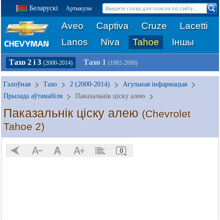
Беларускі
Артыкулы
Aveo
Captiva
Cruze
Lacetti
Lanos
Niva
Tahoe
Іншы
Тахо 2 і 3
Тахо 1
(2000-2014)
(1992-2000)
Галоўная
Тахо
2 (2000-2014)
Агульная інфармацыя
Прылада аўтамабіля
Паказальнік ціску алею
Паказальнік ціску алею
(Chevrolet
Tahoe 2)
0