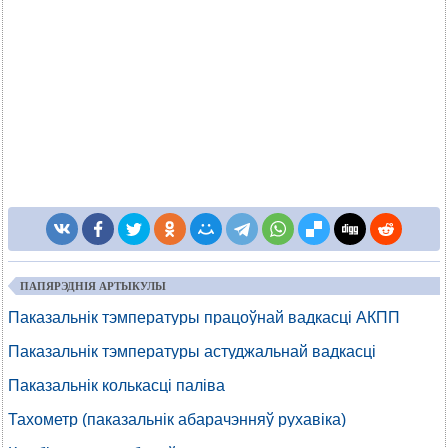
ПАПЯРЭДНІЯ АРТЫКУЛЫ
Паказальнік тэмпературы працоўнай вадкасці АКПП
Паказальнік тэмпературы астуджальнай вадкасці
Паказальнік колькасці паліва
Тахометр (паказальнік абарачэнняў рухавіка)