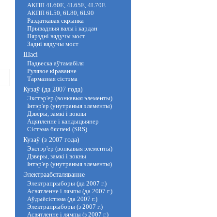
АКПП 4L60E, 4L65E, 4L70E
АКПП 6L50, 6L80, 6L90
Раздаткавая скрынка
Прывадныя валы і кардан
Пярэдні вядучы мост
Задні вядучы мост
Шасі
Падвеска аўтамабіля
Рулявое кіраванне
Тармазная сістэма
Кузаў (да 2007 года)
Экстэр'ер (вонкавыя элементы)
Інтэр'ер (унутраныя элементы)
Дзверы, замкі і вокны
Ацяпленне і кандыцыянер
Сістэма бяспекі (SRS)
Кузаў (з 2007 года)
Экстэр'ер (вонкавыя элементы)
Дзверы, замкі і вокны
Інтэр'ер (унутраныя элементы)
Электраабсталяванне
Электрапрыборы (да 2007 г.)
Асвятленне і лямпы (да 2007 г.)
Аўдыёсістэма (да 2007 г.)
Электрапрыборы (з 2007 г.)
Асвятленне і лямпы (з 2007 г.)