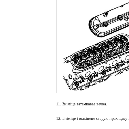
11. Зніміце затамкавае вечка.
12. Зніміце і выкінеце старую пракладку 