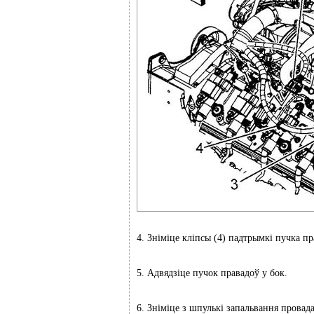
4. Зніміце кліпсы (4) падтрымкі пучка п
5. Адвядзіце пучок правадоў у бок.
6. Зніміце з шпулькі запальвання провада