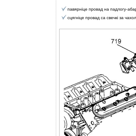
павярніце провад на падлогу-аба
сцягніце провад са свечкі за чахол