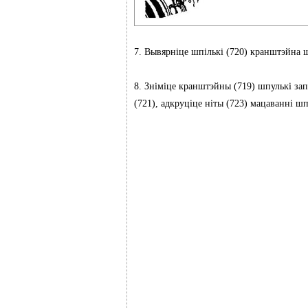
7. Вывярніце шпількі (720) кранштэйна 
8. Зніміце кранштэйны (719) шпулькі за
(721), адкруціце ніты (723) мацаванні шп