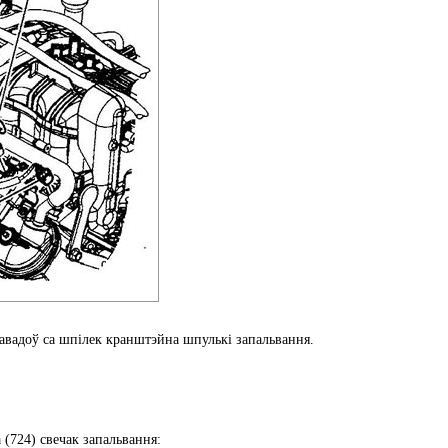
равадоў са шпілек кранштэйна шпулькі запальвання.
 (724) свечак запальвання: