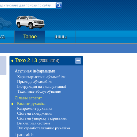
va
Tahoe
Іншы
Тахо 2 і 3
(2000-2014)
Агульная інфармацыя
Характарыстыкі аўтамабіля
Прылада аўтамабіля
Інструкцыя па эксплуатацыі
Тэхнічнае абслугоўванне
Сілавы агрэгат
Рамонт рухавіка
Капрамонт рухавіка
Сістэма ахладжэння
Сістэма ўпырску і кіравання
Выхлапная сістэма
Электраабсталяванне рухавіка
Трансмісія