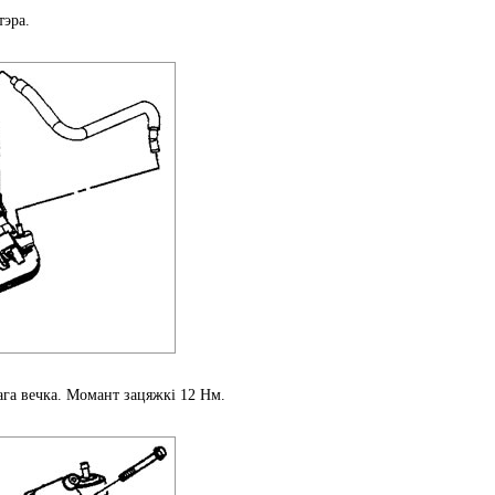
тэра.
ага вечка. Момант зацяжкі 12 Нм.