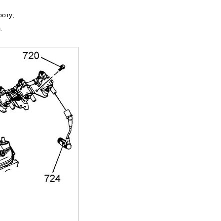
роту;
.