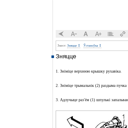
Змест:
Зняцце ↧
Ўстаноўка ↧
Зняцце
1. Зніміце верхнюю крышку рухавіка.
2. Зніміце трымальнік (2) раздыма пучка
3. Адлучыце раз'ём (1) шпулькі запальва