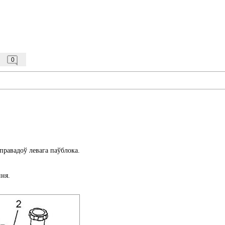
0
 правадоў левага паўблока.
ння.