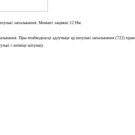
шпулькі запальвання. Момант зацяжкі 12 Нм.
пальвання. Пры неабходнасці адлучыце ад шпулькі запальвання (722) пра
улькі і зніміце шпульку.