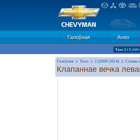
Галоўная
Aveo
Тахо 2 і 3
(2000-
Галоўная
Тахо
2 (2000-2014)
Сілавы 
Клапаннае вечка лева