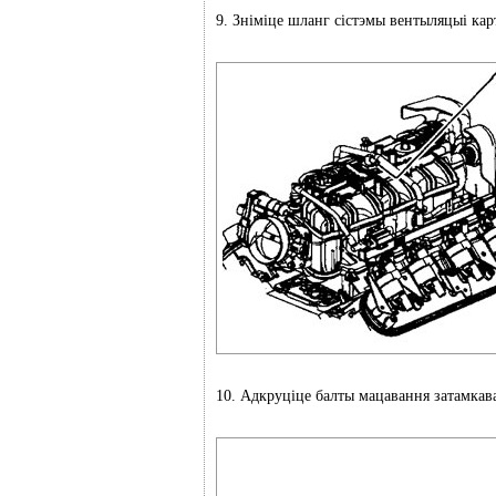
9. Зніміце шланг сістэмы вентыляцыі кар
10. Адкруціце балты мацавання затамкав