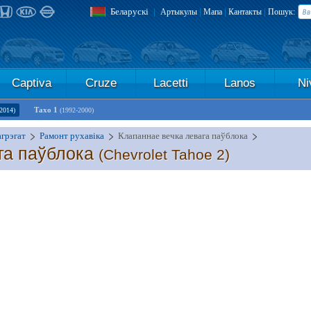
Беларускі
|
|
|
|
Артыкулы
Мапа
Кантакты
Пошук:
Captiva
Cruze
Lacetti
Lanos
Ni
Тахо 1
2014)
(1992-2000)
агрэгат
Рамонт рухавіка
Клапаннае вечка левага паўблока
га паўблока
(Chevrolet Tahoe 2)