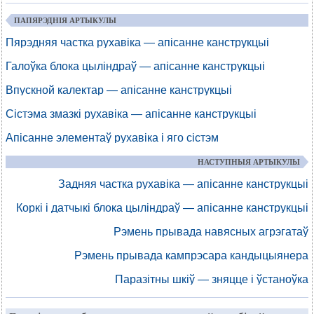
ПАПЯРЭДНІЯ АРТЫКУЛЫ
Пярэдняя частка рухавіка — апісанне канструкцыі
Галоўка блока цыліндраў — апісанне канструкцыі
Впускной калектар — апісанне канструкцыі
Сістэма змазкі рухавіка — апісанне канструкцыі
Апісанне элементаў рухавіка і яго сістэм
НАСТУПНЫЯ АРТЫКУЛЫ
Задняя частка рухавіка — апісанне канструкцыі
Коркі і датчыкі блока цыліндраў — апісанне канструкцыі
Рэмень прывада навясных агрэгатаў
Рэмень прывада кампрэсара кандыцыянера
Паразітны шкіў — зняцце і ўстаноўка