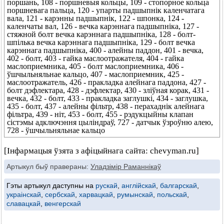
поршань, 108 - поршневыя кольцы, 109 - стопорное кольца
поршневага пальца, 120 - упарты падшыпнік каленчатага
вала, 121 - карэнны падшыпнік, 122 - шпонка, 124 -
каленчаты вал, 126 - вечка карэннага падшыпніка, 127 -
стяжной болт вечка карэннага падшыпніка, 128 - болт-
шпілька вечка карэннага падшыпніка, 129 - болт вечка
карэннага падшыпніка, 400 - алейны паддон, 401 - вечка,
402 - болт, 403 - гайка маслоотражателя, 404 - гайка
маслоприемника, 405 - болт маслоприемника, 406 -
ўшчыльняльнае кальцо, 407 - маслоприемник, 425 -
маслоотражатель, 426 - пракладка алейнага паддона, 427 -
болт дэфлектара, 428 - дэфлектар, 430 - зліўная корак, 431 -
вечка, 432 - болт, 433 - пракладка заглушкі, 434 - заглушка,
435 - болт, 437 - алейны фільтр, 438 - перахаднік алейнага
фільтра, 439 - ніт, 453 - болт, 455 - рэдукцыйны клапан
сістэмы адключэння цыліндраў, 727 - датчык ўзроўню алею,
728 - ўшчыльняльнае кальцо
[Інфармацыя ўзята з афіцыйнага сайта: chevyman.ru]
Артыкул быў правераны:
Уладзімір Раманнікаў
Гэты артыкул даступны на
рускай
,
англійскай
,
балгарскай
,
украінскай
,
сербскай
,
харвацкай
,
румынскай
,
польскай
,
славацкай
,
венгерскай