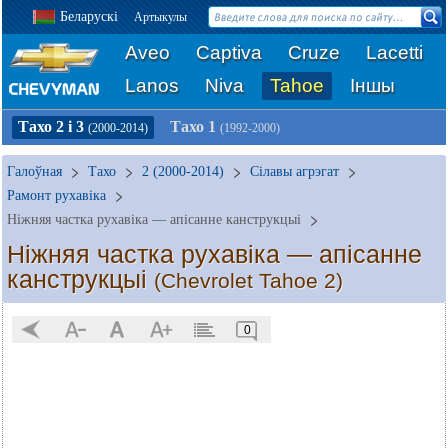
Беларускі
Артыкулы
Aveo
Captiva
Cruze
Lacetti
Lanos
Niva
Tahoe
Іншы
Тахо 2 і 3
Тахо 1
(2000-2014)
(1992-2000)
Галоўная
Тахо
2 (2000-2014)
Сілавы агрэгат
Рамонт рухавіка
Ніжняя частка рухавіка — апісанне канструкцыі
Ніжняя частка рухавіка — апісанне
канструкцыі
(Chevrolet Tahoe 2)
0