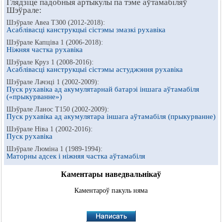
Глядзіце падобныя артыкулы па тэме аўтамабіляў
Шэўрале:
Шэўрале Авеа Т300 (2012-2018):
Асаблівасці канструкцыі сістэмы змазкі рухавіка
Шэўрале Капціва 1 (2006-2018):
Ніжняя частка рухавіка
Шэўрале Круз 1 (2008-2016):
Асаблівасці канструкцыі сістэмы астуджэння рухавіка
Шэўрале Лачэці 1 (2002-2009):
Пуск рухавіка ад акумулятарнай батарэі іншага аўтамабіля
(«прыкурванне»)
Шэўрале Ланос Т150 (2002-2009):
Пуск рухавіка ад акумулятара іншага аўтамабіля (прыкурванне)
Шэўрале Ніва 1 (2002-2016):
Пуск рухавіка
Шэўрале Люміна 1 (1989-1994):
Маторны адсек і ніжняя частка аўтамабіля
Каментары наведвальнікаў
Каментароў пакуль няма