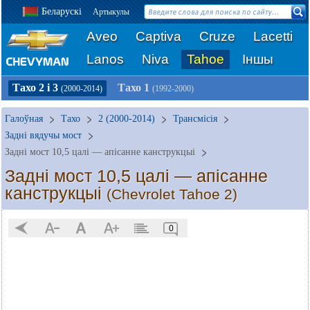
Беларускі
Артыкулы
Aveo
Captiva
Cruze
Lacetti
Lanos
Niva
Tahoe
Іншы
Тахо 2 і 3
Тахо 1
(2000-2014)
(1992-2000)
Галоўная
Тахо
2 (2000-2014)
Трансмісія
Задні вядучы мост
Задні мост 10,5 цалі — апісанне канструкцыі
Задні мост 10,5 цалі — апісанне
канструкцыі
(Chevrolet Tahoe 2)
0