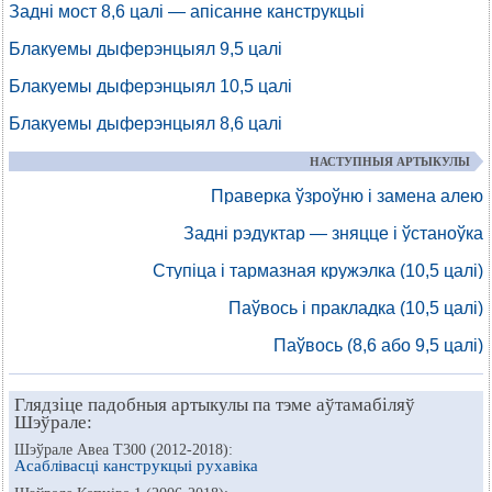
Задні мост 8,6 цалі — апісанне канструкцыі
Блакуемы дыферэнцыял 9,5 цалі
Блакуемы дыферэнцыял 10,5 цалі
Блакуемы дыферэнцыял 8,6 цалі
НАСТУПНЫЯ АРТЫКУЛЫ
Праверка ўзроўню і замена алею
Задні рэдуктар — зняцце і ўстаноўка
Ступіца і тармазная кружэлка (10,5 цалі)
Паўвось і пракладка (10,5 цалі)
Паўвось (8,6 або 9,5 цалі)
Глядзіце падобныя артыкулы па тэме аўтамабіляў
Шэўрале:
Шэўрале Авеа Т300 (2012-2018):
Асаблівасці канструкцыі рухавіка