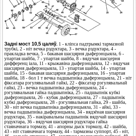
Задні мост 10,5 цаляў.
1 - кліпса падтрымкі тармазной
трубкі, 2 - ніт вечка рэдуктара, 3 - вечка рэдуктара, 4 -
пракладка вечка, 5 - бакавая шасцярня дыферэнцыяла, 6 -
упартая шайба, 7 - упартая шайба, 8 - вядучая шасцерня
дифференц іала, 11 - крыжавіна дыферэнцыяла, 12 - вядучая
шасцярня дыферэнцыяла, 13 - упартая шайба, 14 - упартая
шайба, 15 - бакавая шасцярня дыферэнцыяла, 16 - упартая
шайба, 18 - бол 1 т вечка падшыпніка дыферэнцыяла, 21 - ніт
фіксатара рэгулявальнай гайкі, 22 - фіксатар рэгулявальнай
гайкі, 23 - вечка падшыпніка дыферэнцыяла, 24 -
рэгулявальная гайка падшыпніка, 25 - падшыпнік кубкі
дыферэнцыяла, 26 - кубак дыферэнцыяла, 27 - падшыпнік
кубкі дыферэнцыяла, 28 - рэгулявальная гайка, 29 - шайба,
30 - ніт вечка падшыпніка дыферэнцыяла, 31 - айкі, 33 -
вечка падшыпніка дыферэнцыяла, 34 - вядзёная шасцярня
рэдуктара, 35 - накіравальны падшыпнік вядучай шасцярні
рэдуктара, 36 - вядучая шасцярня рэдуктара гайка
стаяначнага тормазу, 41 - апорны дыск тормазу, 42 - шайба,
43 - ніт стаяначнага тормазу, 44 - тармазны суппорт, 45 - ніт,