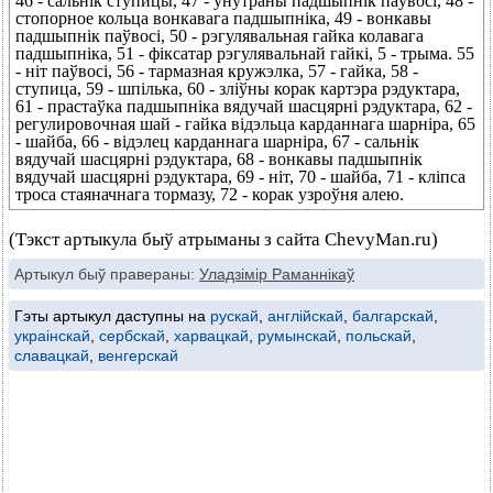
46 - сальнік ступицы, 47 - унутраны падшыпнік паўвосі, 48 -
стопорное кольца вонкавага падшыпніка, 49 - вонкавы
падшыпнік паўвосі, 50 - рэгулявальная гайка колавага
падшыпніка, 51 - фіксатар рэгулявальнай гайкі, 5 - трыма. 55
- ніт паўвосі, 56 - тармазная кружэлка, 57 - гайка, 58 -
ступица, 59 - шпілька, 60 - зліўны корак картэра рэдуктара,
61 - прастаўка падшыпніка вядучай шасцярні рэдуктара, 62 -
регулировочная шай - гайка відэльца карданнага шарніра, 65
- шайба, 66 - відэлец карданнага шарніра, 67 - сальнік
вядучай шасцярні рэдуктара, 68 - вонкавы падшыпнік
вядучай шасцярні рэдуктара, 69 - ніт, 70 - шайба, 71 - кліпса
троса стаяначнага тормазу, 72 - корак узроўня алею.
(Тэкст артыкула быў атрыманы з сайта ChevyMan.ru)
Артыкул быў правераны:
Уладзімір Раманнікаў
Гэты артыкул даступны на
рускай
,
англійскай
,
балгарскай
,
украінскай
,
сербскай
,
харвацкай
,
румынскай
,
польскай
,
славацкай
,
венгерскай