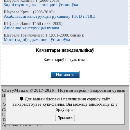
Шэўрале Капціва 1 (2006-2018):
Задні глушыцель — зняцце і ўстаноўка
Шэўрале Круз 1 (2008-2016):
Асаблівасці канструкцыі рухавікоў F16D і F18D
Шэўрале Ланос Т150 (2002-2009):
Апісанне канструкцыі кузава
Шэўрале Трэйлблейзер 1 (2001-2008, бензін):
Мост (задні) здыманне і ўстаноўка
Каментары наведвальнікаў
Каментароў пакуль няма
ChevyMan.ru © 2017-2026
Поўная версія
Зваротная сувязь
·
·
·
Пошук па сайце
Цікава пачытаць
Мапа сайту
·
·
🛡️ Для вашай бяспекі і паляпшэння сэрвісу сайт
выкарыстоўвае кукі-файлы. Вы можаце адключыць іх у
Aveo
Aveo
Aveo
2003-2008
·
2006-2011
·
2012-2018
·
браўзэры.
Captiva
Cruze
Lacetti
2006-2018
·
2008-2016
·
2002-2009
·
Lanos
Niva
Tahoe
2002-2009
·
2002-2016
·
1992-2000
·
Прынята
Tahoe
Люміна 1
Трэйлблейзер 1
2000-2014
·
1989-1994
·
2001-2008
·
Арланда 1
2010-2018