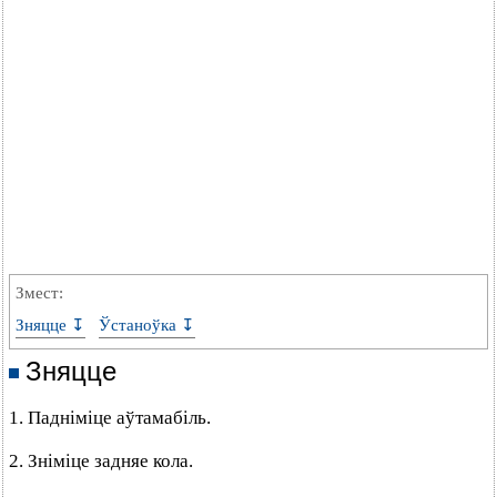
Змест:
Зняцце ↧
Ўстаноўка ↧
Зняцце
1. Падніміце аўтамабіль.
2. Зніміце задняе кола.