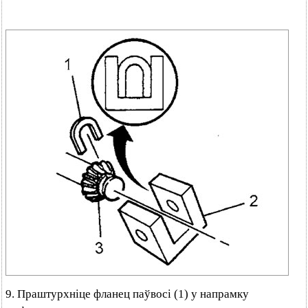
9. Праштурхніце фланец паўвосі (1) у напрамку