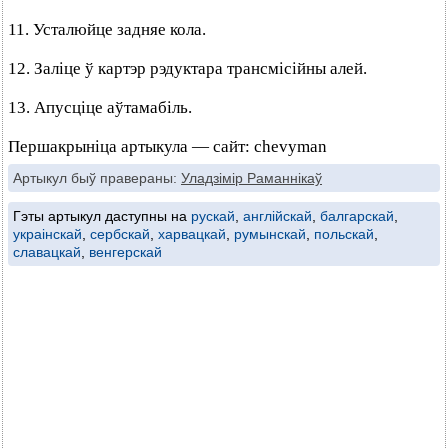
11. Усталюйце задняе кола.
12. Заліце ў картэр рэдуктара трансмісійны алей.
13. Апусціце аўтамабіль.
Першакрыніца артыкула — сайт: chevyman
Артыкул быў правераны:
Уладзімір Раманнікаў
Гэты артыкул даступны на
рускай
,
англійскай
,
балгарскай
,
украінскай
,
сербскай
,
харвацкай
,
румынскай
,
польскай
,
славацкай
,
венгерскай