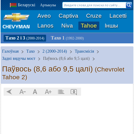
Беларускі
Артыкулы
Aveo
Captiva
Cruze
Lacetti
Lanos
Niva
Tahoe
Іншы
Тахо 2 і 3
Тахо 1
(2000-2014)
(1992-2000)
Галоўная
Тахо
2 (2000-2014)
Трансмісія
Задні вядучы мост
Паўвось (8,6 або 9,5 цалі)
Паўвось (8,6 або 9,5 цалі)
(Chevrolet
Tahoe 2)
0