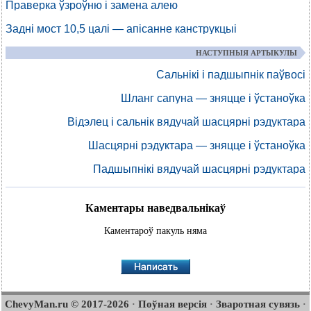
Праверка ўзроўню і замена алею
Задні мост 10,5 цалі — апісанне канструкцыі
НАСТУПНЫЯ АРТЫКУЛЫ
Сальнікі і падшыпнік паўвосі
Шланг сапуна — зняцце і ўстаноўка
Відэлец і сальнік вядучай шасцярні рэдуктара
Шасцярні рэдуктара — зняцце і ўстаноўка
Падшыпнікі вядучай шасцярні рэдуктара
Каментары наведвальнікаў
Каментароў пакуль няма
ChevyMan.ru © 2017-2026
Поўная версія
Зваротная сувязь
·
·
·