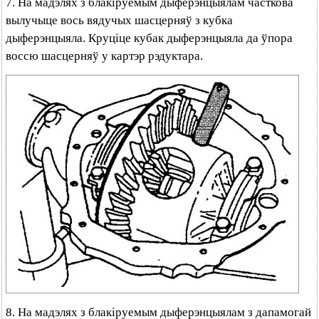
7. На мадэлях з блакіруемым дыферэнцыялам часткова
вылучыце вось вядучых шасцерняў з кубка
дыферэнцыяла. Круціце кубак дыферэнцыяла да ўпора
воссю шасцерняў у картэр рэдуктара.
8. На мадэлях з блакіруемым дыферэнцыялам з дапамогай