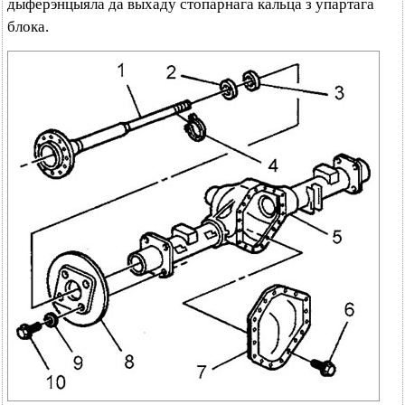
дыферэнцыяла да выхаду стопарнага кальца з упартага
блока.