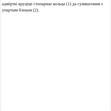
адвёрткі круціце стопарнае кольца (1) да сумяшчэння з
упартым блокам (2).