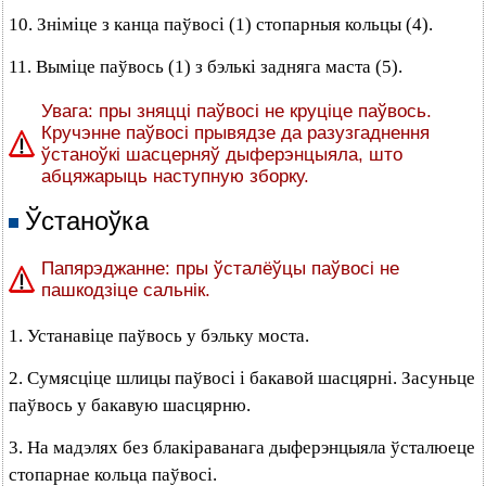
10. Зніміце з канца паўвосі (1) стопарныя кольцы (4).
11. Выміце паўвось (1) з бэлькі задняга маста (5).
Увага: пры зняцці паўвосі не круціце паўвось.
Кручэнне паўвосі прывядзе да разузгаднення
ўстаноўкі шасцерняў дыферэнцыяла, што
абцяжарыць наступную зборку.
Ўстаноўка
Папярэджанне: пры ўсталёўцы паўвосі не
пашкодзіце сальнік.
1. Устанавіце паўвось у бэльку моста.
2. Сумясціце шлицы паўвосі і бакавой шасцярні. Засуньце
паўвось у бакавую шасцярню.
3. На мадэлях без блакіраванага дыферэнцыяла ўсталюеце
стопарнае кольца паўвосі.