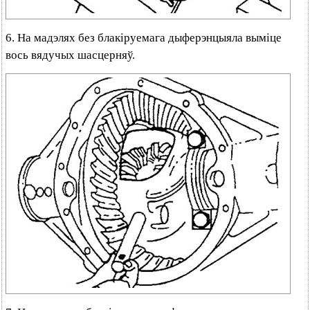
6. На мадэлях без блакіруемага дыферэнцыяла выміце
вось вядучых шасцерняў.