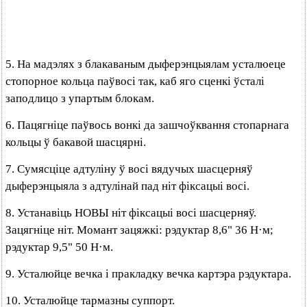
5. На мадэлях з блакаваным дыферэнцыялам усталюеце
стопорное кольца паўвосі так, каб яго сценкі ўсталі
заподлицо з упартым блокам.
6. Пацягніце паўвось вонкі да зашчоўквання стопарнага
кольцы ў бакавой шасцярні.
7. Сумясціце адтуліну ў восі вядучых шасцерняў
дыферэнцыяла з адтулінай пад ніт фіксацыі восі.
8. Устанавіць НОВЫ ніт фіксацыі восі шасцерняў.
Зацягніце ніт. Момант зацяжкі: рэдуктар 8,6" 36 Н·м;
рэдуктар 9,5" 50 Н·м.
9. Усталюйце вечка і пракладку вечка картэра рэдуктара.
10. Усталюйце тармазны суппорт.