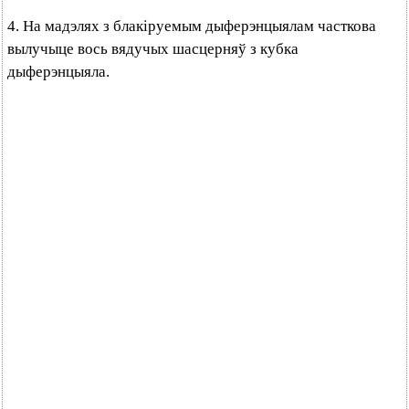
4. На мадэлях з блакіруемым дыферэнцыялам часткова
вылучыце вось вядучых шасцерняў з кубка
дыферэнцыяла.