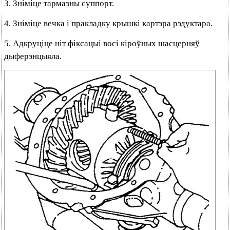
3. Зніміце тармазны суппорт.
4. Зніміце вечка і пракладку крышкі картэра рэдуктара.
5. Адкруціце ніт фіксацыі восі кіроўных шасцерняў
дыферэнцыяла.