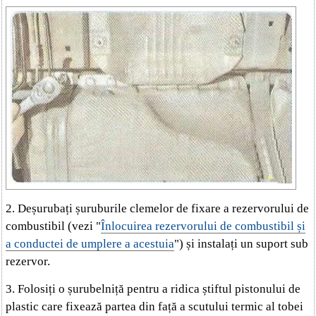
2. Deșurubați șuruburile clemelor de fixare a rezervorului de
combustibil (vezi "
Înlocuirea rezervorului de combustibil și
a conductei de umplere a acestuia
") și instalați un suport sub
rezervor.
3. Folosiți o șurubelniță pentru a ridica știftul pistonului de
plastic care fixează partea din față a scutului termic al tobei