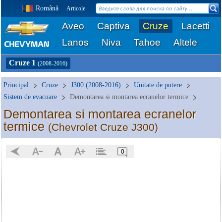
Română
Articole
Aveo
Captiva
Cruze
Lacetti
Lanos
Niva
Tahoe
Altele
Cruze 1
(2008-2016)
Principal
Cruze
J300 (2008-2016)
Unitate de putere
Sistem de evacuare
Demontarea si montarea ecranelor termice
Demontarea si montarea ecranelor
termice
(Chevrolet Cruze J300)
0