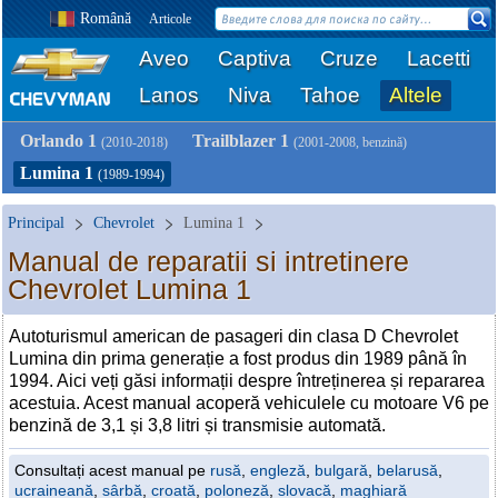
Română
Articole
Aveo
Captiva
Cruze
Lacetti
Lanos
Niva
Tahoe
Altele
Orlando 1
Trailblazer 1
(2010-2018)
(2001-2008, benzină)
Lumina 1
(1989-1994)
Principal
Chevrolet
Lumina 1
Manual de reparatii si intretinere
Chevrolet Lumina 1
Autoturismul american de pasageri din clasa D Chevrolet
Lumina din prima generație a fost produs din 1989 până în
1994. Aici veți găsi informații despre întreținerea și repararea
acestuia. Acest manual acoperă vehiculele cu motoare V6 pe
benzină de 3,1 și 3,8 litri și transmisie automată.
Consultați acest manual pe
rusă
,
engleză
,
bulgară
,
belarusă
,
ucraineană
,
sârbă
,
croată
,
poloneză
,
slovacă
,
maghiară