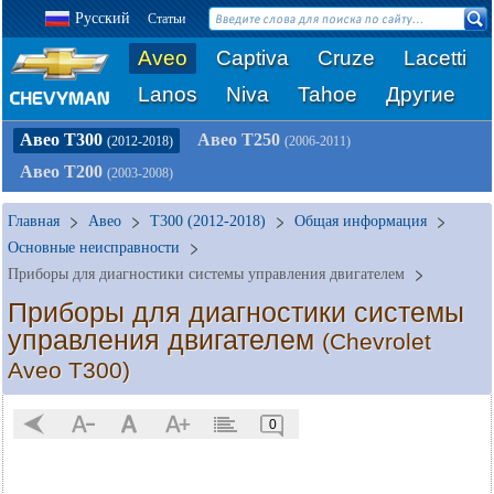
Русский
Статьи
Aveo
Captiva
Cruze
Lacetti
Lanos
Niva
Tahoe
Другие
Авео Т300
Авео Т250
(2012-2018)
(2006-2011)
Авео Т200
(2003-2008)
Главная
Авео
T300 (2012-2018)
Общая информация
Основные неисправности
Приборы для диагностики системы управления двигателем
Приборы для диагностики системы
управления двигателем
(Chevrolet
Aveo T300)
0