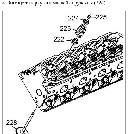
4. Зніміце талерку затамкавай спружыны (224).