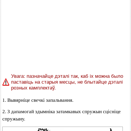
Увага: пазначайце дэталі так, каб іх можна было
паставіць на старыя месцы, не блытайце дэталі
розных камплектаў.
1. Вывярніце свечкі запальвання.
2. З дапамогай здымніка затамкавых спружын сцісніце
спружыну.