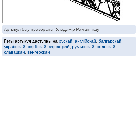
Артыкул быў правераны:
Уладзімір Раманнікаў
Гэты артыкул даступны на
рускай
,
англійскай
,
балгарскай
,
украінскай
,
сербскай
,
харвацкай
,
румынскай
,
польскай
,
славацкай
,
венгерскай