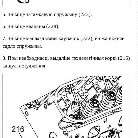
5. Зніміце затамкавую спружыну (223).
6. Зніміце клапаны (228).
7. Зніміце маслаздымны каўпачок (222), ён жа ніжняе
сядло спружыны.
8. Пры неабходнасці выдаліце тэхналагічныя коркі (216)
кашулі астуджэння.