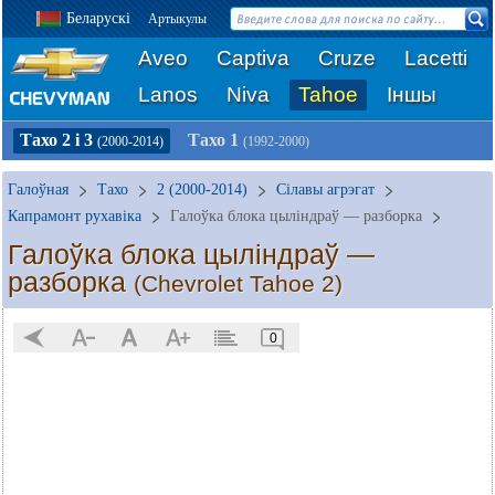
Беларускі
Артыкулы
Aveo
Captiva
Cruze
Lacetti
Lanos
Niva
Tahoe
Іншы
Тахо 2 і 3
Тахо 1
(2000-2014)
(1992-2000)
Галоўная
Тахо
2 (2000-2014)
Сілавы агрэгат
Капрамонт рухавіка
Галоўка блока цыліндраў — разборка
Галоўка блока цыліндраў —
разборка
(Chevrolet Tahoe 2)
0