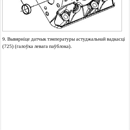
9. Вывярніце датчык тэмпературы астуджальнай вадкасці
(725) (галоўка левага паўблока).