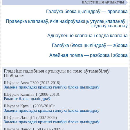
НАСТУПНЫЯ АРТЫКУЛЫ
Галоўка блока цыліндраў — праверка
Праверка клапанаў, якія накіроўваюць утулак клапанаў і
сёдлаў клапанаў
Аднаўленне клапана і сядла клапана
Галоўка блока цыліндраў — зборка
Алейная помпа — разборка і зборка
Глядзіце падобныя артыкулы па тэме аўтамабіляў
Шэўрале:
Шэўрале Авеа Т300 (2012-2018):
Замена пракладкі крышкі галоўкі блока цыліндраў
Шэўрале Капціва 1 (2006-2018):
Рамонт блока цыліндраў
Шэўрале Круз 1 (2008-2016):
Замена пракладкі крышкі галоўкі блока цыліндраў
Шэўрале Лачэці 1 (2002-2009):
Замена пракладкі крышкі галоўкі блока цыліндраў
Шэўрале Ланос Т150 (2002-2009):