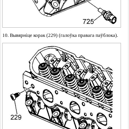
10. Вывярніце корак (229) (галоўка правага паўблока).