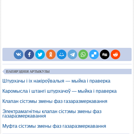
ПАПЯРЭДНІЯ АРТЫКУЛЫ
Штурхачы і іх накіроўвалыя — мыйка і праверка
Каромысла і штангі штурхачоў — мыйка і праверка
Клапан сістэмы змены фаз газаразмеркавання
Электрамагнітны клапан сістэмы змены фаз
газаразмеркавання
Муфта сістэмы змены фаз газаразмеркавання