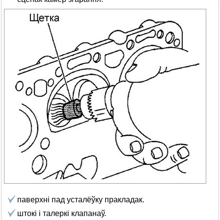
паверхні пад усталёўку пракладак.
штокі і талеркі клапанаў.