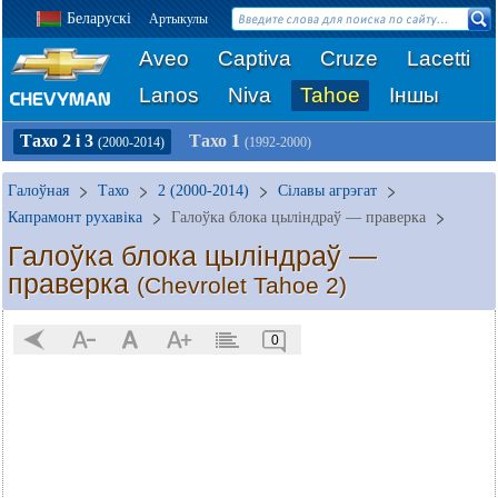
Беларускі
Артыкулы
Aveo
Captiva
Cruze
Lacetti
Lanos
Niva
Tahoe
Іншы
Тахо 2 і 3
Тахо 1
(2000-2014)
(1992-2000)
Галоўная
Тахо
2 (2000-2014)
Сілавы агрэгат
Капрамонт рухавіка
Галоўка блока цыліндраў — праверка
Галоўка блока цыліндраў —
праверка
(Chevrolet Tahoe 2)
0