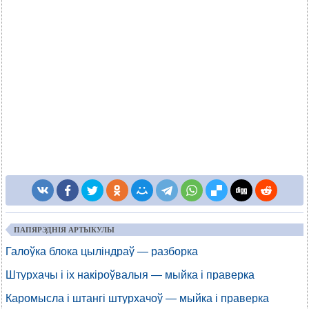
ПАПЯРЭДНІЯ АРТЫКУЛЫ
Галоўка блока цыліндраў — разборка
Штурхачы і іх накіроўвалыя — мыйка і праверка
Каромысла і штангі штурхачоў — мыйка і праверка