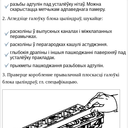
разьбы адтулін пад усталёўку нітаў. Можна
скарыстацца метчыкам адпаведнага памеру.
2. Агледзіце галоўку блока цыліндраў, шукайце:
расколіны ў выпускных каналах і міжклапанных
перамычках.
расколіны ў перагародках кашулі астуджэння.
глыбокія драпіны і іншыя пашкоджанні паверхняў пад
усталёўку пракладак.
прыкметы пашкоджання разьбовых адтулін.
3. Праверце коробление прывалачнай плоскасці галоўкі
блока цыліндраў, гл. спецыфікацыю.