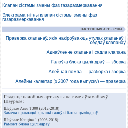
Клапан сістэмы змены фаз газаразмеркавання
Электрамагнітны клапан сістэмы змены фаз
газаразмеркавання
НАСТУПНЫЯ АРТЫКУЛЫ
Праверка клапанаў, якія накіроўваюць утулак клапанаў і
сёдлаў клапанаў
Аднаўленне клапана і сядла клапана
Галоўка блока цыліндраў — зборка
Алейная помпа — разборка і зборка
Алейны калектар (з 2007 года выпуску) — праверка
Глядзіце падобныя артыкулы па тэме аўтамабіляў
Шэўрале:
Шэўрале Авеа Т300 (2012-2018):
Замена пракладкі крышкі галоўкі блока цыліндраў
Шэўрале Капціва 1 (2006-2018):
Рамонт блока цыліндраў