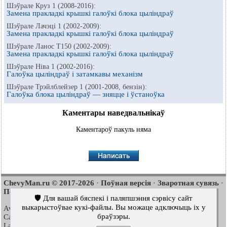
Шэўрале Круз 1 (2008-2016):
Замена пракладкі крышкі галоўкі блока цыліндраў
Шэўрале Лачэці 1 (2002-2009):
Замена пракладкі крышкі галоўкі блока цыліндраў
Шэўрале Ланос Т150 (2002-2009):
Замена пракладкі крышкі галоўкі блока цыліндраў
Шэўрале Ніва 1 (2002-2016):
Галоўка цыліндраў і затамкавы механізм
Шэўрале Трэйлблейзер 1 (2001-2008, бензін):
Галоўка блока цыліндраў — зняцце і ўстаноўка
Каментары наведвальнікаў
Каментароў пакуль няма
ChevyMan.ru © 2017-2026
Поўная версія
Зваротная сувязь
·
·
·
Пошук па сайце
Цікава пачытаць
Мапа сайту
·
·
🛡️ Для вашай бяспекі і паляпшэння сэрвісу сайт
выкарыстоўвае кукі-файлы. Вы можаце адключыць іх у
Aveo
Aveo
Aveo
2003-2008
·
2006-2011
·
2012-2018
·
браўзэры.
Captiva
Cruze
Lacetti
2006-2018
·
2008-2016
·
2002-2009
·
Lanos
Niva
Tahoe
2002-2009
·
2002-2016
·
1992-2000
·