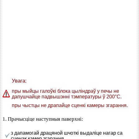
Увага:
пры мыйцы галоўкі блока цыліндраў у печы не
дапушчайце падвышэнні тэмпературы ў 200°C.
пры чыстцы не драпайце сценкі камеры згарання.
1. Прачысціце наступныя паверхні:
з дапамогай драцяной шчоткі выдаліце нагар са
сценак камер згарання.