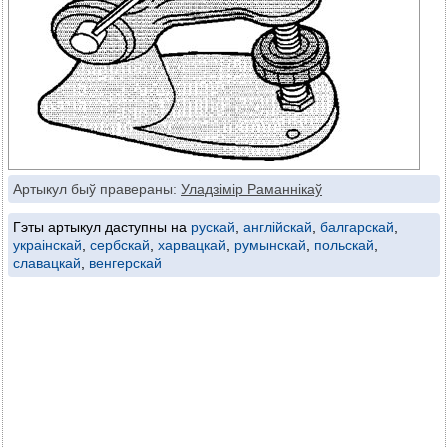
Артыкул быў правераны:
Уладзімір Раманнікаў
Гэты артыкул даступны на
рускай
,
англійскай
,
балгарскай
,
украінскай
,
сербскай
,
харвацкай
,
румынскай
,
польскай
,
славацкай
,
венгерскай