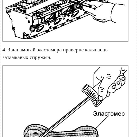
4. З дапамогай эластамера праверце калянасць
затамкавых спружын.