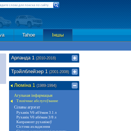
va
Tahoe
Іншы
Арланда 1
(2010-2018)
Трэйлблейзер 1
(2001-2008)
Люміна 1
(1989-1994)
Агульная інфармацыя
Тэхнічнае абслугоўванне
Сілавы агрэгат
Рухавік V6 аб'ёмам 3.1 л
Рухавік V6 абёмам 3/8 л
Капрамонт рухавікоў
Сістэма ахладжэння