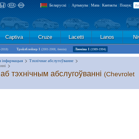
Беларускі
|
|
|
|
Артыкулы
Мапа
Кантакты
Пошук:
Captiva
Cruze
Lacetti
Lanos
Ni
Трэйлблейзер 1
Люміна 1
-2018)
(2001-2008, бензін)
(1989-1994)
я інфармацыя
Тэхнічнае абслугоўванне
анні
аб тэхнічным абслугоўванні
(Chevrolet