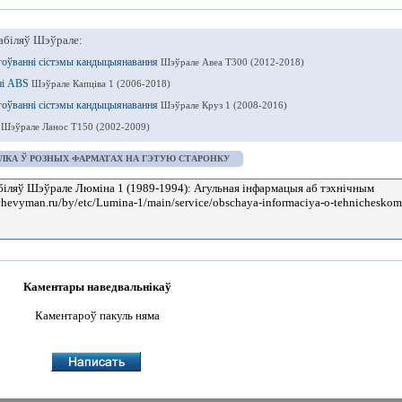
абіляў Шэўрале:
угоўванні сістэмы кандыцыянавання
Шэўрале Авеа Т300 (2012-2018)
нні ABS
Шэўрале Капціва 1 (2006-2018)
угоўванні сістэмы кандыцыянавання
Шэўрале Круз 1 (2008-2016)
е
Шэўрале Ланос Т150 (2002-2009)
ЛКА Ў РОЗНЫХ ФАРМАТАХ НА ГЭТУЮ СТАРОНКУ
Каментары наведвальнікаў
Каментароў пакуль няма