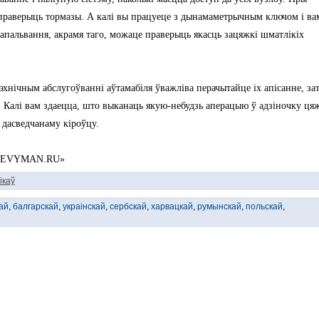
 праверыць тормазы. А калі вы працуеце з дынамаметрычным ключом і ва
 запальвання, акрамя таго, можаце праверыць якасць зацяжкі шматлікіх
эхнічным абслугоўванні аўтамабіля ўважліва перачытайце іх апісанне, за
. Калі вам здаецца, што выканаць якую-небудзь аперацыю ў адзіночку ця
 дасведчанаму кіроўцу.
«CHEVYMAN.RU»
ікаў
ай
,
балгарскай
,
украінскай
,
сербскай
,
харвацкай
,
румынскай
,
польскай
,