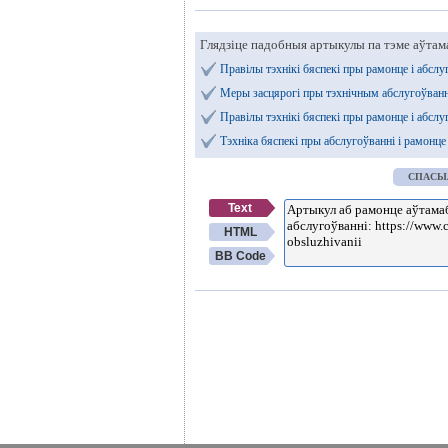
Глядзіце падобныя артыкулы па тэме аўтам
Правілы тэхнікі бяспекі пры рамонце і абсл
Меры засцярогі пры тэхнічным абслугоўва
Правілы тэхнікі бяспекі пры рамонце і абсл
Тэхніка бяспекі пры абслугоўванні і рамонц
СПАСЫ
Text
HTML
BB Code