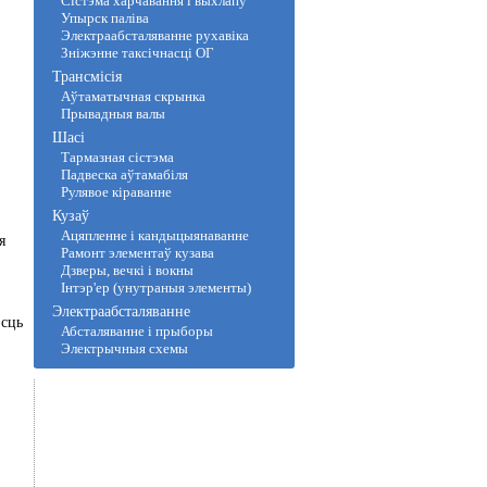
Сістэма харчавання і выхлапу
Упырск паліва
Электраабсталяванне рухавіка
Зніжэнне таксічнасці ОГ
Трансмісія
Аўтаматычная скрынка
Прывадныя валы
Шасі
Тармазная сістэма
Падвеска аўтамабіля
Рулявое кіраванне
Кузаў
Ацяпленне і кандыцыянаванне
я
Рамонт элементаў кузава
Дзверы, вечкі і вокны
Інтэр'ер (унутраныя элементы)
Электраабсталяванне
Ёсць
Абсталяванне і прыборы
Электрычныя схемы