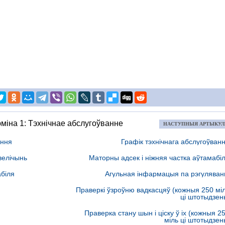
міна 1: Тэхнічнае абслугоўванне
НАСТУПНЫЯ АРТЫКУ
ання
Графік тэхнічнага абслугоўван
велічынь
Маторны адсек і ніжняя частка аўтамабі
біля
Агульная інфармацыя па рэгуляван
Праверкі ўзроўню вадкасцяў (кожныя 250 мі
ці штотыдзен
Праверка стану шын і ціску ў іх (кожныя 2
міль ці штотыдзен