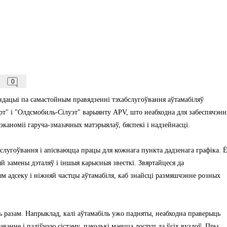
0
дацыі па самастойным правядзенні тэхабслугоўвання аўтамабіляў
т" і "Олдсмобиль-Сілуэт" варыянту APV, што неабходна для забеспячэнн
каноміі гаруча-змазачных матэрыялаў, бяспекі і надзейнасці.
бслугоўвання і апісваюцца працы для кожнага пункта дадзенага графіка. 
ый замены дэталяў і іншыя карысныя звесткі. Звяртайцеся да
 адсеку і ніжняй частцы аўтамабіля, каб знайсці размяшчэнне розных
ь разам. Напрыклад, калі аўтамабіль ужо падняты, неабходна праверыць
аванне і паліўную сістэму, паколькі маецца доступ да ўсіх вузлоў. Пры