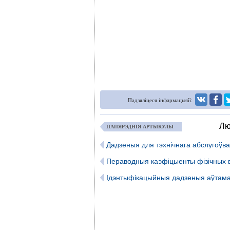
Падзяліцеся інфармацыяй:
Лю
ПАПЯРЭДНІЯ АРТЫКУЛЫ
Дадзеныя для тэхнічнага абслугоўв
Пераводныя каэфіцыенты фізічных 
Ідэнтыфікацыйныя дадзеныя аўтама