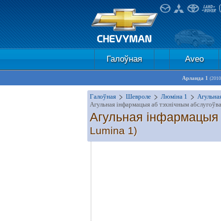
Галоўная
Aveo
Арланда 1
(2010
Галоўная
Шевроле
Люміна 1
Агульна
Агульная інфармацыя аб тэхнічным абслугоўв
Агульная інфармацыя 
Lumina 1)