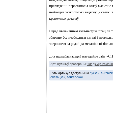
правядзенні перастановы колаў мае сэнс
неабходна ўсяго толькі зацягнуць свечкі
крапежных дэталяў.
Перад выкананнем якія-небудзь прац па т
збярыце ўсе неабходныя дэталі і прылады
звернецеся за радай да механіка ці больш
Для падрабязнасьцяў наведайце сайт 
Артыкул быў правераны:
Уладзімір Раманн
Гэты артыкул даступны на
рускай
,
англійск
славацкай
,
венгерскай