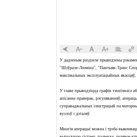
У дадзеным раздзеле прыведзены рэкамен
"Шэўрале-Люміна", "Пантыяк-Транс Спор
максімальных эксплуатацыйных якасцяў, э
У главе прыводзіцца графік тэхнічнага а
апісанне праверак, рэгуляванняў, аперац
суправаджальных ілюстрацый па маторным
вузлоў і дэталяў.
Многія аперацыі можна і трэба выконвац
выпускную сістэму, падвеску, рулявое кір