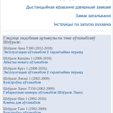
Дыстанцыйнае кіраванне дзвярнымі замкамі
Замак запальванні
Інструкцыі па запуску рухавіка
Глядзіце падобныя артыкулы па тэме аўтамабіляў
Шэўрале:
Шэўрале Авеа Т300 (2012-2018):
Эксплуатацыя аўтамабіля ў гарантыйны перыяд
Шэўрале Капціва 1 (2006-2018):
Абкатка новага аўтамабіля
Шэўрале Круз 1 (2008-2016):
Эксплуатацыя аўтамабіля ў гарантыйны перыяд
Шэўрале Лачэці 1 (2002-2009):
Буксіроўка аўтамабіля
Шэўрале Ланос Т150 (2002-2009):
Габарытныя памеры аўтамабіля Шэўрале Ланос
Шэўрале Ніва 1 (2002-2016):
Ключы для аўтамабіля
Шэўрале Тахо 1 (1992-2000):
Буксіроўка аўтамабіля