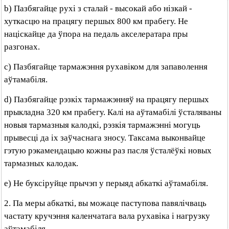
b) Пазбягайце рухі з сталай - высокай або нізкай -
хуткасцю на працягу першых 800 км прабегу. Не
націскайце да ўпора на педаль акселератара пры
разгонах.
с) Пазбягайце тармажэння рухавіком для запаволення
аўтамабіля.
d) Пазбягайце рэзкіх тармажэнняў на працягу першых
прыкладна 320 км прабегу. Калі на аўтамабілі ўсталяваны
новыя тармазныя калодкі, рэзкія тармажэнні могуць
прывесці да іх заўчаснага зносу. Таксама выконвайце
гэтую рэкамендацыю кожны раз пасля ўсталёўкі новых
тармазных калодак.
е) Не буксіруйце прычэп у перыяд абкаткі аўтамабіля.
2. Па меры абкаткі, вы можаце паступова павялічваць
частату кручэння каленчатага вала рухавіка і нагрузку
аўтамабіля.