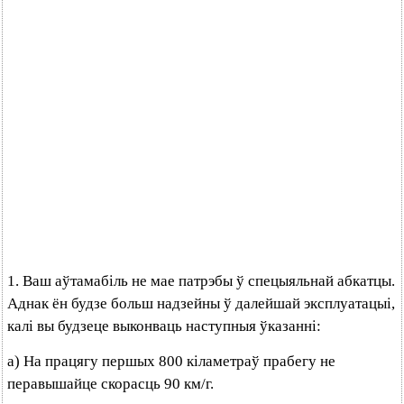
1. Ваш аўтамабіль не мае патрэбы ў спецыяльнай абкатцы.
Аднак ён будзе больш надзейны ў далейшай эксплуатацыі,
калі вы будзеце выконваць наступныя ўказанні:
а) На працягу першых 800 кіламетраў прабегу не
перавышайце скорасць 90 км/г.