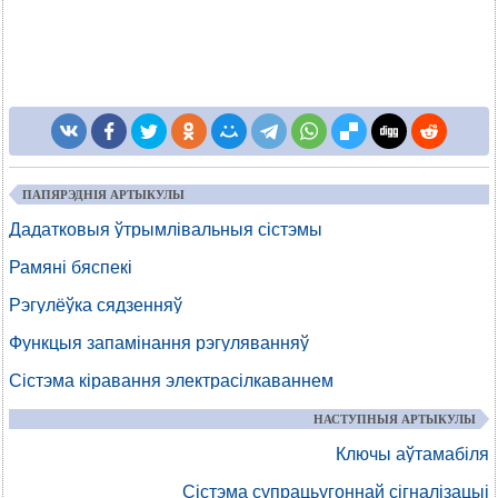
ПАПЯРЭДНІЯ АРТЫКУЛЫ
Дадатковыя ўтрымлівальныя сістэмы
Рамяні бяспекі
Рэгулёўка сядзенняў
Функцыя запамінання рэгуляванняў
Сістэма кіравання электрасілкаваннем
НАСТУПНЫЯ АРТЫКУЛЫ
Ключы аўтамабіля
Сістэма супрацьугоннай сігналізацыі