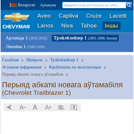
Беларускі
Артыкулы
Aveo
Captiva
Cruze
Lacetti
Lanos
Niva
Tahoe
Іншы
Арланда 1
Трэйлблейзер 1
(2010-2018)
(2001-2008, бензін)
Люміна 1
(1989-1994)
Галоўная
Шевроле
Трэйлблейзер 1
Агульная інфармацыя
Кіраўніцтва па эксплуатацыі
Перыяд абкаткі новага аўтамабіля
Перыяд абкаткі новага аўтамабіля
(Chevrolet Trailblazer 1)
0