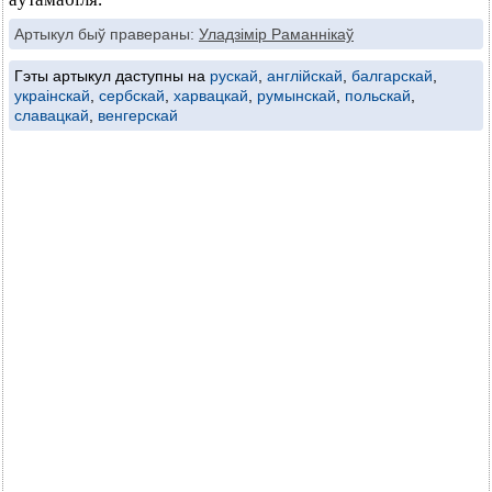
Артыкул быў правераны:
Уладзімір Раманнікаў
Гэты артыкул даступны на
рускай
,
англійскай
,
балгарскай
,
украінскай
,
сербскай
,
харвацкай
,
румынскай
,
польскай
,
славацкай
,
венгерскай