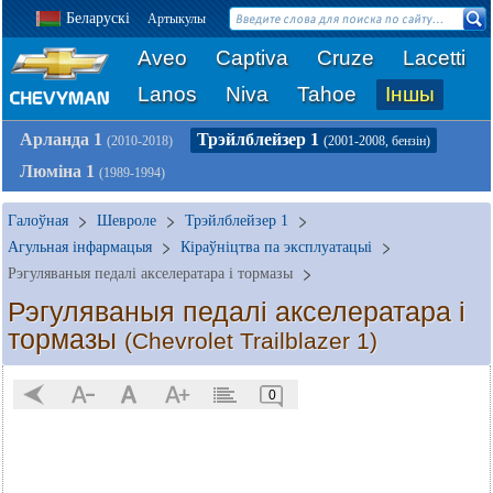
Беларускі
Артыкулы
Aveo
Captiva
Cruze
Lacetti
Lanos
Niva
Tahoe
Іншы
Арланда 1
Трэйлблейзер 1
(2010-2018)
(2001-2008, бензін)
Люміна 1
(1989-1994)
Галоўная
Шевроле
Трэйлблейзер 1
Агульная інфармацыя
Кіраўніцтва па эксплуатацыі
Рэгуляваныя педалі акселератара і тормазы
Рэгуляваныя педалі акселератара і
тормазы
(Chevrolet Trailblazer 1)
0