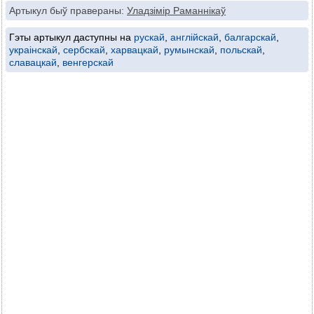
Артыкул быў правераны:
Уладзімір Раманнікаў
Гэты артыкул даступны на
рускай
,
англійскай
,
балгарскай
,
украінскай
,
сербскай
,
харвацкай
,
румынскай
,
польскай
,
славацкай
,
венгерскай