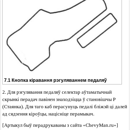
7.1 Кнопка кіравання рэгуляваннем педаляў
2. Для рэгулявання педаляў селектар аўтаматычнай
скрынкі перадач павінен знаходзіцца ў становішчы Р
(Стаянка). Для таго каб перасунуць педалі бліжэй ці далей
ад сядзення кіроўцы, націсніце перамыкач.
[Артыкул быў перадрукаваны з сайта «ChevyMan.ru»]