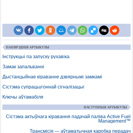
ПАПЯРЭДНІЯ АРТЫКУЛЫ
Інструкцыі па запуску рухавіка
Замак запальванні
Дыстанцыйнае кіраванне дзвярнымі замкамі
Сістэма супрацьугоннай сігналізацыі
Ключы аўтамабіля
НАСТУПНЫЯ АРТЫКУЛЫ
Сістэма актыўнага кіравання падачай паліва Active Fuel
Management™
Трансмісія — аўтаматычная каробка перадач