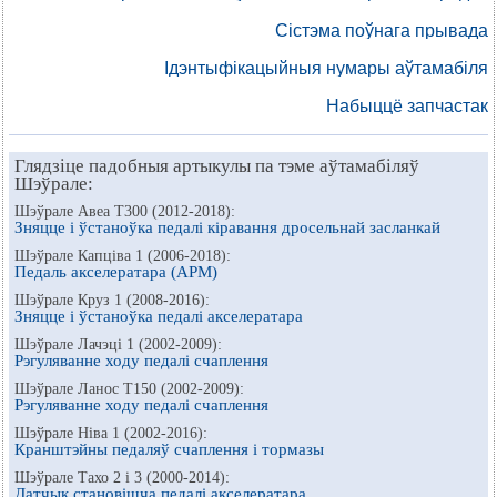
Сістэма поўнага прывада
Ідэнтыфікацыйныя нумары аўтамабіля
Набыццё запчастак
Глядзіце падобныя артыкулы па тэме аўтамабіляў
Шэўрале:
Шэўрале Авеа Т300 (2012-2018):
Зняцце і ўстаноўка педалі кіравання дросельнай засланкай
Шэўрале Капціва 1 (2006-2018):
Педаль акселератара (APM)
Шэўрале Круз 1 (2008-2016):
Зняцце і ўстаноўка педалі акселератара
Шэўрале Лачэці 1 (2002-2009):
Рэгуляванне ходу педалі счаплення
Шэўрале Ланос Т150 (2002-2009):
Рэгуляванне ходу педалі счаплення
Шэўрале Ніва 1 (2002-2016):
Кранштэйны педаляў счаплення і тормазы
Шэўрале Тахо 2 і 3 (2000-2014):
Датчык становішча педалі акселератара