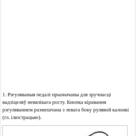
1. Рэгуляваныя педалі прызначаны для зручнасці
вадзіцеляў невялікага росту. Кнопка кіравання
рэгуляваннем размешчана з левага боку рулявой калонкі
(гл. ілюстрацыю).