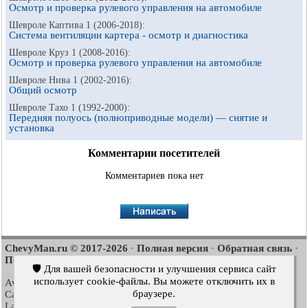
Осмотр и проверка рулевого управления на автомобиле
Шевроле Каптива 1 (2006-2018):
Система вентиляции картера - осмотр и диагностика
Шевроле Круз 1 (2008-2016):
Осмотр и проверка рулевого управления на автомобиле
Шевроле Нива 1 (2002-2016):
Общий осмотр
Шевроле Тахо 1 (1992-2000):
Передняя полуось (полноприводные модели) — снятие и
установка
Комментарии посетителей
Комментариев пока нет
ChevyMan.ru © 2017-2026
Полная версия
Обратная связь
·
·
·
Поиск по сайту
Интересно почитать
Карта сайта
·
·
🛡️ Для вашей безопасности и улучшения сервиса сайт
использует cookie-файлы. Вы можете отключить их в
Aveo
Aveo
Aveo
2003-2008
·
2006-2011
·
2012-2018
·
браузере.
Captiva
Cruze
Lacetti
2006-2018
·
2008-2016
·
2002-2009
·
Lanos
Niva
Tahoe
2002-2009
·
2002-2016
·
1992-2000
·