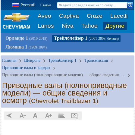
Русский
Статьи
Aveo
Captiva
Cruze
Lacetti
Lanos
Niva
Tahoe
Другие
Орландо 1
Трейлблейзер 1
(2010-2018)
(2001-2008, бензин)
Люмина 1
(1989-1994)
Главная
Шевроле
Трейлблейзер 1
Трансмиссия
Приводные валы и кардан
Приводные валы (полноприводные модели) — общие сведения и осмотр
Приводные валы (полноприводные
модели) — общие сведения и
осмотр
(Chevrolet Trailblazer 1)
0