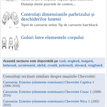
Distanța dintre punctele de control,...
Controlați dimensiunile parbrizului și
deschiderilor lunetei
Tipul de caroserie sedan Tip de caroserie hatchback
Goluri între elementele corpului
Această secțiune este disponibilă pe
rusă
,
engleză
,
bulgară
,
belarusă
,
ucraineană
,
sârbă
,
croată
,
poloneză
,
slovacă
,
maghiară
Consultați secțiuni similare despre mașinile Chevrolet:
Caroseria: Exterior (elemente exterioare) Chevrolet Captiva 1
(2006-2018)
Caroseria: Exterior (elemente exterioare) Chevrolet Cruze 1
(2008-
2016)
Caroseria: Exterior (elemente exterioare) Chevrolet Niva 1
(2002-
2016)