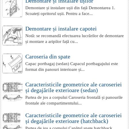
Demontare și instalare ușilor
Demontare și instalare ușii din față Demontarea 1.
Scoateți opritorul ușii. Pentru a face...
Demontare și instalare capotei
Notă: se recomandă efectuarea lucrărilor de demontare
și montare a aripilor față cu...
Caroseria din spate
Capac portbagaj (sedan) Capacul portbagajului este
format din panouri interioare și...
Caracteristicile geometrice ale caroseriei
și degajările exterioare (sedan)
Partea de jos a corpului Caroseria frontală și panourile
frontale ale compartimentului...
Caracteristicile geometrice ale caroseriei
și degajările exterioare (hatchback)
Partea de jos a corpului Capătul spate hatchback