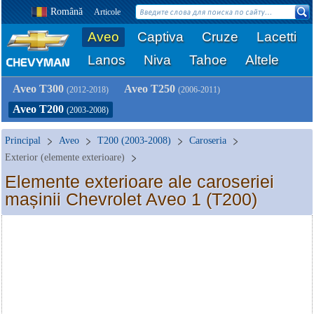
Română
Articole
Aveo
Captiva
Cruze
Lacetti
Lanos
Niva
Tahoe
Altele
Aveo T300
Aveo T250
(2012-2018)
(2006-2011)
Aveo T200
(2003-2008)
Principal
Aveo
T200 (2003-2008)
Caroseria
Exterior (elemente exterioare)
Elemente exterioare ale caroseriei
mașinii Chevrolet Aveo 1 (T200)