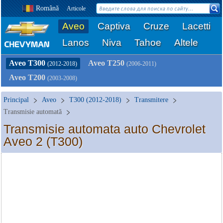
Română
Articole
Aveo
Captiva
Cruze
Lacetti
Lanos
Niva
Tahoe
Altele
Aveo T300
Aveo T250
(2012-2018)
(2006-2011)
Aveo T200
(2003-2008)
Principal
Aveo
T300 (2012-2018)
Transmitere
Transmisie automată
Transmisie automata auto Chevrolet
Aveo 2 (T300)