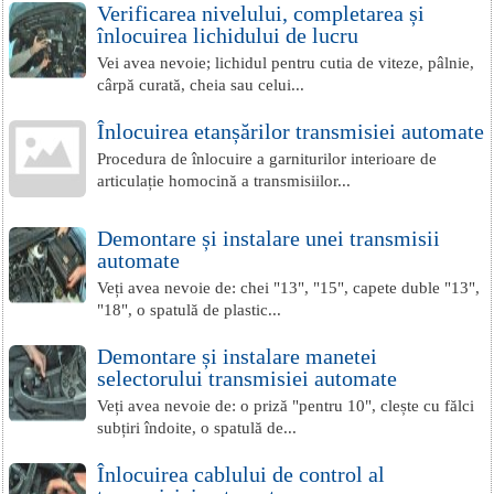
Verificarea nivelului, completarea și
înlocuirea lichidului de lucru
Vei avea nevoie; lichidul pentru cutia de viteze, pâlnie,
cârpă curată, cheia sau celui...
Înlocuirea etanșărilor transmisiei automate
Procedura de înlocuire a garniturilor interioare de
articulație homocină a transmisiilor...
Demontare și instalare unei transmisii
automate
Veți avea nevoie de: chei "13", "15", capete duble "13",
"18", o spatulă de plastic...
Demontare și instalare manetei
selectorului transmisiei automate
Veți avea nevoie de: o priză "pentru 10", clește cu fălci
subțiri îndoite, o spatulă de...
Înlocuirea cablului de control al