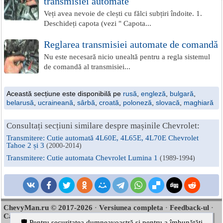
transmisiei automate
Veți avea nevoie de clești cu fălci subțiri îndoite. 1.
Deschideți capota (vezi " Capota...
Reglarea transmisiei automate de comandă
Nu este necesară nicio unealtă pentru a regla sistemul
de comandă al transmisiei...
Această secțiune este disponibilă pe
rusă
,
engleză
,
bulgară
,
belarusă
,
ucraineană
,
sârbă
,
croată
,
poloneză
,
slovacă
,
maghiară
Consultați secțiuni similare despre mașinile Chevrolet:
Transmitere: Cutie automată 4L60E, 4L65E, 4L70E Chevrolet
Tahoe 2 și 3
(2000-2014)
Transmitere: Cutie automata Chevrolet Lumina 1
(1989-1994)
ChevyMan.ru © 2017-2026
Versiunea completa
Feedback-ul
·
·
·
Cautare site
Interesant de citit
Harta site-ului
·
·
🛡️ Pentru securitatea dumneavoastră și pentru a îmbunătăți