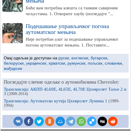
мењача
Биће вам потребна клешта са танким савијеним
чељустима. 1. Отворите хаубу (погледајте "...
Подешавање управљачког погона
аутоматског мењача
Није потребан алат за подешавање управљачког
погона аутоматског мењача. 1. Поставите...
Овај одељак је доступан на
руски
,
енглески
,
бугарски
,
белоруски
,
украјински
,
хрватски
,
румунски
,
пољски
,
словачки
,
мађарски
Погледајте сличне одељке о аутомобилима Chevrolet:
Трансмисија: АКПП 4L60E, 4L65E, 4L70E Цхевролет Тахое 2 и
3
(2000-2014)
Трансмисија: Аутоматско кутија Цхевролет Лумина 1
(1989-
1994)