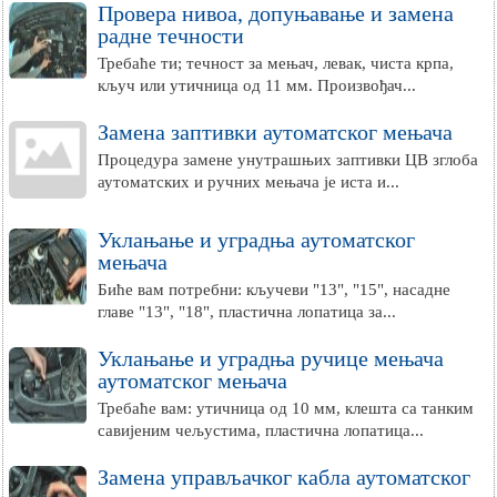
Провера нивоа, допуњавање и замена
радне течности
Требаће ти; течност за мењач, левак, чиста крпа,
кључ или утичница од 11 мм. Произвођач...
Замена заптивки аутоматског мењача
Процедура замене унутрашњих заптивки ЦВ зглоба
аутоматских и ручних мењача је иста и...
Уклањање и уградња аутоматског
мењача
Биће вам потребни: кључеви "13", "15", насадне
главе "13", "18", пластична лопатица за...
Уклањање и уградња ручице мењача
аутоматског мењача
Требаће вам: утичница од 10 мм, клешта са танким
савијеним чељустима, пластична лопатица...
Замена управљачког кабла аутоматског