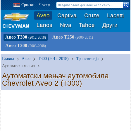
Српски
Чланци
Aveo
Captiva
Cruze
Lacetti
Lanos
Niva
Tahoe
Други
Авео Т300
Авео Т250
(2012-2018)
(2006-2011)
Авео Т200
(2003-2008)
Главна
Авео
T300 (2012-2018)
Трансмисија
Аутоматски мењач
Аутоматски мењач аутомобила
Chevrolet Aveo 2 (T300)