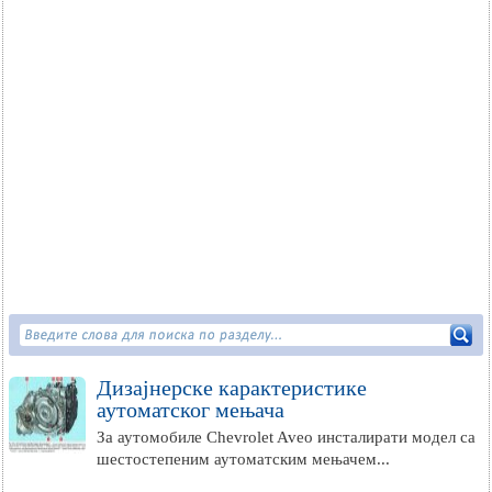
Дизајнерске карактеристике
аутоматског мењача
За аутомобиле Chevrolet Aveo инсталирати модел са
шестостепеним аутоматским мењачем...