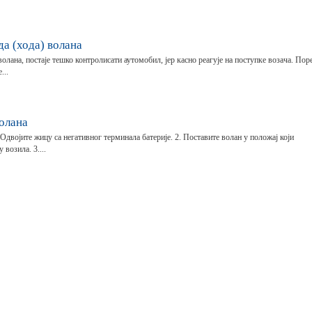
а (хода) волана
лана, постаје тешко контролисати аутомобил, јер касно реагује на поступке возача. Пор
...
олана
двојите жицу са негативног терминала батерије. 2. Поставите волан у положај који
возила. 3....