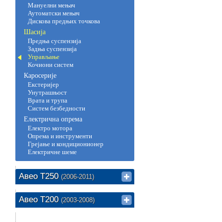
Мануелни мењач
Аутоматски мењач
Дискова предњих точкова
Шасија
Предња суспензија
Задња суспензија
Управљање
Кочиони систем
Каросерије
Екстеријер
Унутрашњост
Врата и трупа
Систем безбедности
Електрична опрема
Електро мотора
Опрема и инструменти
Грејање и кондиционионер
Електричне шеме
Авео Т250
(2006-2011)
Авео Т200
(2003-2008)