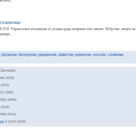
вљача...
еханизма
RX Е18. Управљачки механизам се уклања ради поправке или замене. Међутим, имајте на
жнији...
,
бугарски
,
белоруски
,
украјински
,
хрватски
,
румунски
,
пољски
,
словачки
,
hevrolet:
006-2018)
-2016)
002-2009)
2002-2009)
-2016)
2000-2014)
ндо 1
(2010-2018)