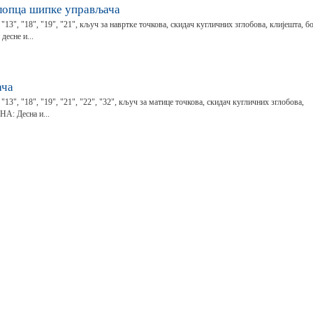
лопца шипке управљача
"13", "18", "19", "21", кључ за навртке точкова, скидач кугличних зглобова, клијешта, б
есне и...
ача
"13", "18", "19", "21", "22", "32", кључ за матице точкова, скидач кугличних зглобова,
А: Десна и...