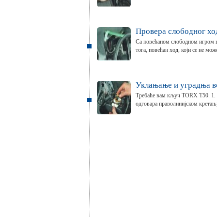
Провера слободног ход
Са повећаном слободном игром во
тога, повећан ход, који се не може
Уклањање и уградња в
Требаће вам кључ TORX Т50. 1. О
одговара праволинијском кретању 