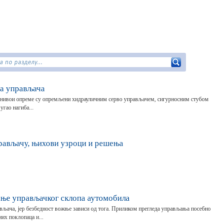
на управљача
и нивои опреме су опремљени хидрауличним серво управљачем, сигурносним стубом
угао нагиба...
рављачу, њихови узроци и решења
ање управљачког склопа аутомобила
вљача, јер безбедност вожње зависи од тога. Приликом прегледа управљања посебно
их поклопаца и...