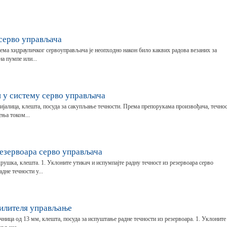
серво управљача
ма хидрауличког сервоуправљача је неопходно након било каквих радова везаних за
а пумпе или...
 у систему серво управљача
ијалица, клешта, посуда за сакупљање течности. Према препорукама произвођача, течнос
ења током...
езервоара серво управљача
рушка, клешта. 1. Уклоните утикач и испумпајте радну течност из резервоара серво
дне течности у...
илителя управљање
чница од 13 мм, клешта, посуда за испуштање радне течности из резервоара. 1. Уклоните