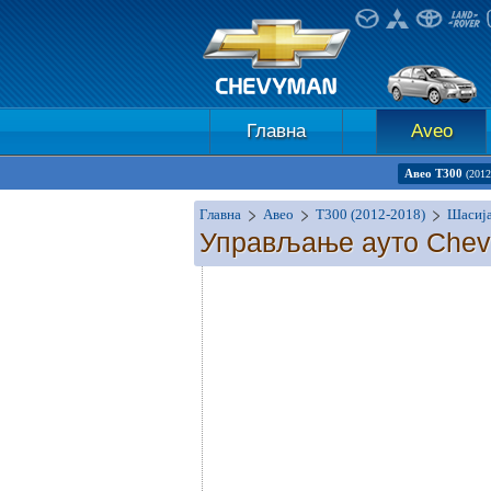
Главна
Aveo
Авео Т300
(2012
Главна
Авео
T300 (2012-2018)
Шасиј
Управљање ауто Chevro