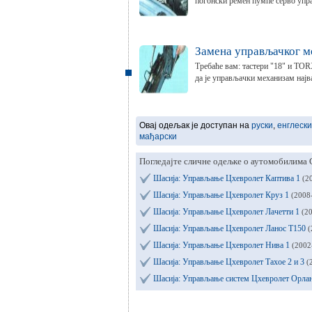
погонски ремен пумпе серво упра
Замена управљачког м
Требаће вам: тастери "18" и TO
да је управљачки механизам најва
Овај одељак је доступан на
руски
,
енглески
мађарски
Погледајте сличне одељке о аутомобилима C
Шасија: Управљање Цхевролет Каптива 1
(2
Шасија: Управљање Цхевролет Круз 1
(2008
Шасија: Управљање Цхевролет Лачетти 1
(2
Шасија: Управљање Цхевролет Ланос Т150
(
Шасија: Управљање Цхевролет Нива 1
(2002
Шасија: Управљање Цхевролет Тахое 2 и 3
(
Шасија: Управљање систем Цхевролет Орла