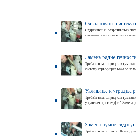
Одзрачивање система 
Одзрачивање (одзрачивање) систе
смањење притиска система (замен
Замена радне течности
Требаће вам: шприц или гумена с
систему серво управљача се не м
Уклањање и уградња р
Требаће вам: шприц или гумена к
управљача (погледајте " Замена ра
Замена пумпе гидроус
Требаће вам: кључ од 16 мм, ути