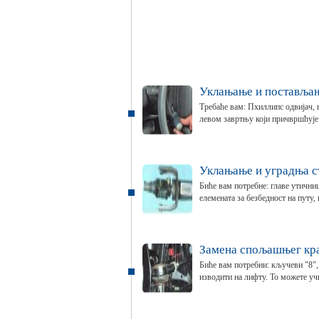
Уклањање и постављањ
Требаће вам: Пхиллипс одвијач, 
левом завртњу који причвршћује 
Уклањање и уградња с
Биће вам потребне: главе утичниц
елемената за безбедност на путу, п
Замена спољашњег кра
Биће вам потребни: кључеви "8",
изводити на лифту. То можете учи