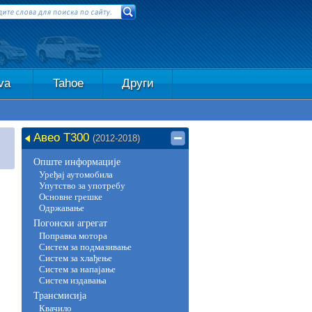
va
Tahoe
Други
Авео Т300
(2012-2018)
Опште информације
Уређај аутомобила
Упутство за употребу
Основне грешке
Одржавање
Погонски агрегат
Поправка мотора
Систем за подмазивање
Систем за хлађење
Систем за напајање
Систем издавања
Трансмисија
Квачило