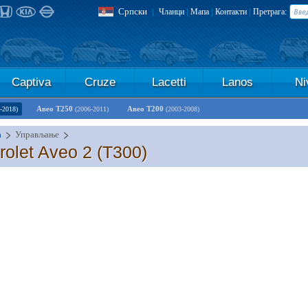
Српски
|
|
|
|
Чланци
Мапа
Контакти
Претрага:
Captiva
Cruze
Lacetti
Lanos
Ni
Авео Т250
Авео Т200
-2018)
(2006-2011)
(2003-2008)
а
Управљање
let Aveo 2 (T300)