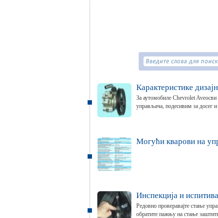
Карактеристике дизај
За аутомобиле Chevrolet Aveoсв
управљача, подесивим за досег и 
Могући кварови на уп
Инспекција и испитив
Редовно проверавајте стање упра
обратите пажњу на стање заштитн