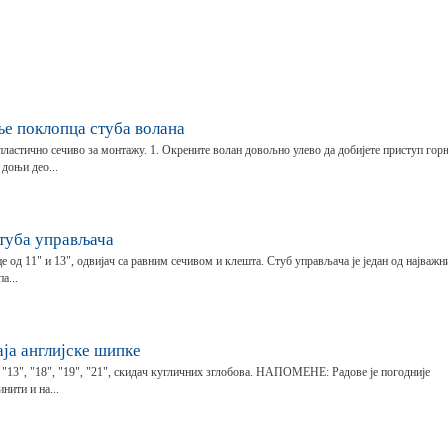
е поклопца стуба волана
пластично сечиво за монтажу. 1. Окрените волан довољно улево да добијете приступ го
доњи део...
туба управљача
е од 11" и 13", одвијач са равним сечивом и клешта. Стуб управљача је један од најважн
а...
ја англијске шипке
 "13", "18", "19", "21", скидач кугличних зглобова. НАПОМЕНЕ: Радове је погодније
нити и на...