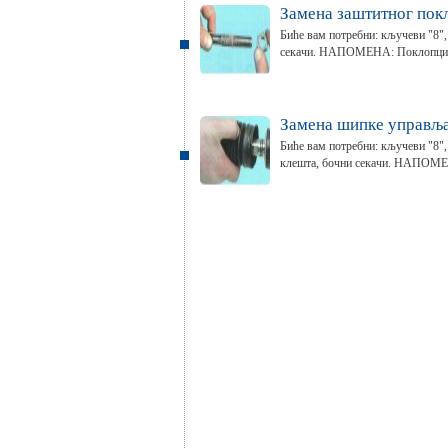
Замена заштитног пок
Биће вам потребни: кључеви "8", 
секачи. НАПОМЕНА: Поклопци д
Замена шипке управљ
Биће вам потребни: кључеви "8", 
клешта, бочни секачи. НАПОМЕН