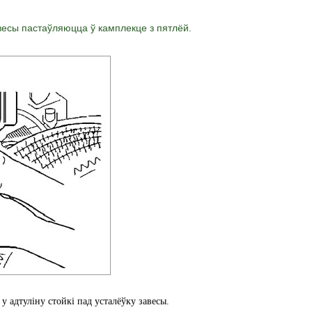
завесы пастаўляюцца ў камплекце з пятлёй.
 у адтуліну стойкі пад усталёўку завесы.