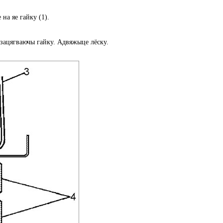
на яе гайку (1).
 зацягваючы гайку. Адвяжыце лёску.