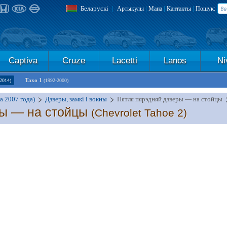
Беларускі
|
|
|
|
Артыкулы
Мапа
Кантакты
Пошук:
Captiva
Cruze
Lacetti
Lanos
Ni
Тахо 1
2014)
(1992-2000)
а 2007 года)
Дзверы, замкі і вокны
Пятля пярэдняй дзверы — на стойцы
ры — на стойцы
(Chevrolet Tahoe 2)