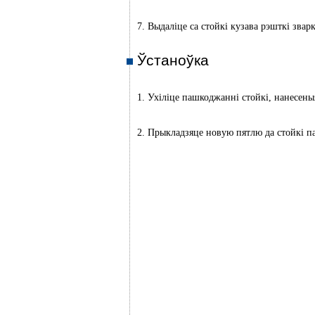
7. Выдаліце са стойкі кузава рэшткі зварк
Ўстаноўка
1. Ухіліце пашкоджанні стойкі, нанесены
2. Прыкладзяце новую пятлю да стойкі п