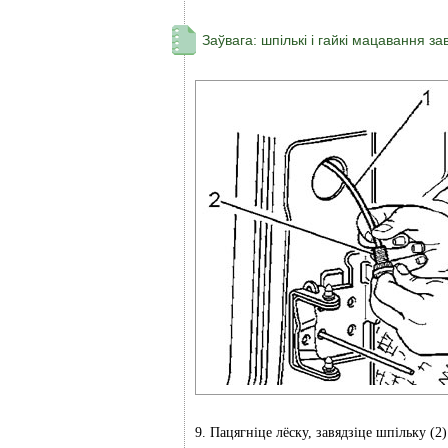
Заўвага: шпількі і гайкі мацавання 
9. Пацягніце лёску, завядзіце шпільку (2)