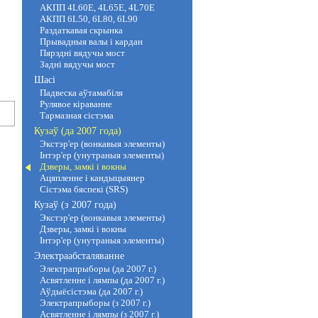
АКПП 4L60E, 4L65E, 4L70E
АКПП 6L50, 6L80, 6L90
Раздаткавая скрынка
Прывадныя валы і кардан
Пярэдні вядучы мост
Задні вядучы мост
Шасі
Падвеска аўтамабіля
Рулявое кіраванне
Тармазная сістэма
Кузаў (да 2007 года)
Экстэр'ер (вонкавыя элементы)
Інтэр'ер (унутраныя элементы)
Дзверы, замкі і вокны
Ацяпленне і кандыцыянер
Сістэма бяспекі (SRS)
Кузаў (з 2007 года)
Экстэр'ер (вонкавыя элементы)
Дзверы, замкі і вокны
Інтэр'ер (унутраныя элементы)
Электраабсталяванне
Электрапрыборы (да 2007 г.)
Асвятленне і лямпы (да 2007 г.)
Аўдыёсістэма (да 2007 г.)
Электрапрыборы (з 2007 г.)
Асвятленне і лямпы (з 2007 г.)