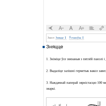
Змест:
Зняцце ↧
Ўстаноўка ↧
Зняцце
1. Зніміце ўсе звязаныя з пятлёй панэлі і 
2. Выдаліце залішні герметык вакол завес
3. Наждачнай паперай зярністасцю 100 м
зваркі.