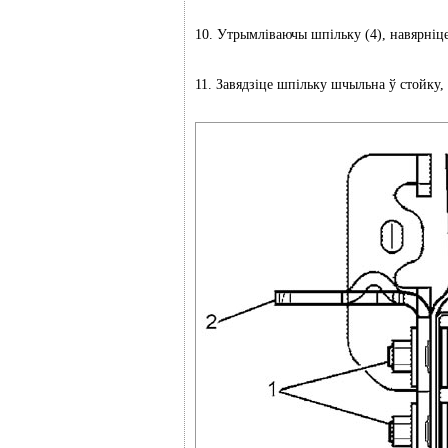
10. Утрымліваючы шпільку (4), навярніце 
11. Завядзіце шпільку шчыльна ў стойку,