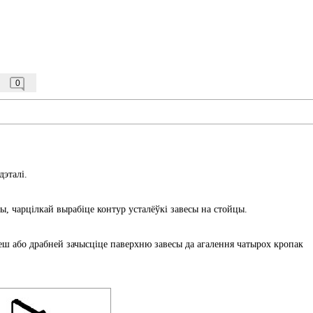
0
дэталі.
ы, чарцілкай вырабіце контур усталёўкі завесы на стойцы.
еш або драбней зачысціце паверхню завесы да агалення чатырох кропак