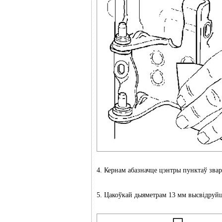
4. Кернам абазначце цэнтры пунктаў звар
5. Цакоўкай дыяметрам 13 мм высвідруйце