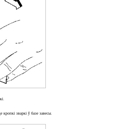
кі.
 кропкі зваркі ў базе завесы.