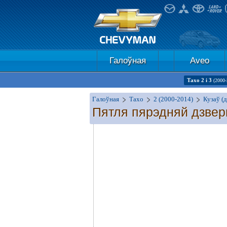
Галоўная
Aveo
Тахо 2 і 3
(2000-
Галоўная
Тахо
2 (2000-2014)
Кузаў (д
Пятля пярэдняй дзве