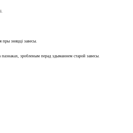
і.
я пры зняцці завесы.
а пазнаках, зробленым перад здыманнем старой завесы.