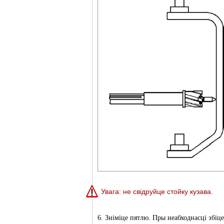
Увага: не свідруйце стойку кузава.
6. Зніміце пятлю. Пры неабходнасці збіц