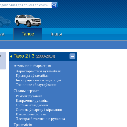
va
Tahoe
Іншы
Тахо 2 і 3
(2000-2014)
Агульная інфармацыя
Характарыстыкі аўтамабіля
Прылада аўтамабіля
Інструкцыя па эксплуатацыі
Тэхнічнае абслугоўванне
Сілавы агрэгат
Рамонт рухавіка
Капрамонт рухавіка
Сістэма ахладжэння
Сістэма ўпырску і кіравання
Выхлапная сістэма
Электраабсталяванне рухавіка
Трансмісія