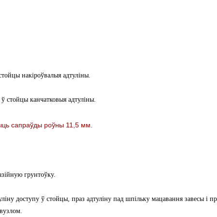
стойцы накіроўвалыя адтуліны.
 ў стойцы канчатковыя адтуліны.
ыць сапраўды роўны 11,5 мм.
азійную грунтоўку.
уліну доступу ў стойцы, праз адтуліну пад шпільку мацавання завесы і пр
 вузлом.