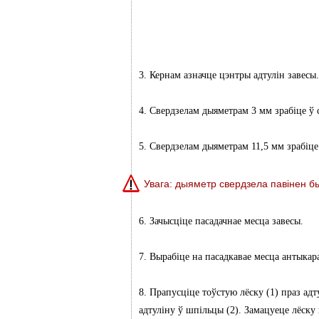
3. Кернам азначце цэнтры адтулін завесы.
4. Свердзелам дыяметрам 3 мм зрабіце ў 
5. Свердзелам дыяметрам 11,5 мм зрабіце
Увага: дыяметр свердзела павінен б
6. Зачысціце пасадачнае месца завесы.
7. Вырабіце на пасадкавае месца антыкар
8. Прапусціце тоўстую лёску (1) праз адт
адтуліну ў шпільцы (2). Замацуеце лёску