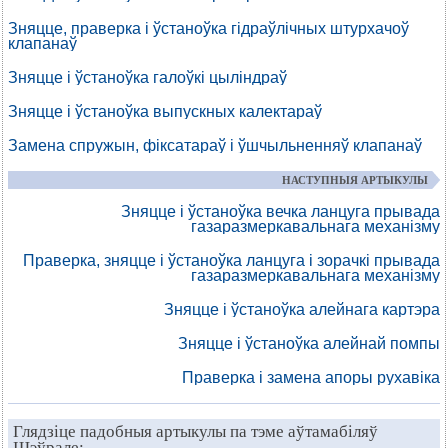
Зняцце, праверка і ўстаноўка гідраўлічных штурхачоў
клапанаў
Зняцце і ўстаноўка галоўкі цыліндраў
Зняцце і ўстаноўка выпускных калектараў
Замена спружын, фіксатараў і ўшчыльненняў клапанаў
НАСТУПНЫЯ АРТЫКУЛЫ
Зняцце і ўстаноўка вечка ланцуга прывада
газаразмеркавальнага механізму
Праверка, зняцце і ўстаноўка ланцуга і зорачкі прывада
газаразмеркавальнага механізму
Зняцце і ўстаноўка алейнага картэра
Зняцце і ўстаноўка алейнай помпы
Праверка і замена апоры рухавіка
Глядзіце падобныя артыкулы па тэме аўтамабіляў
Шэўрале: