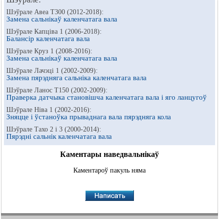
Шэўрале Авеа Т300 (2012-2018):
Замена сальнікаў каленчатага вала
Шэўрале Капціва 1 (2006-2018):
Балансір каленчатага вала
Шэўрале Круз 1 (2008-2016):
Замена сальнікаў каленчатага вала
Шэўрале Лачэці 1 (2002-2009):
Замена пярэдняга сальніка каленчатага вала
Шэўрале Ланос Т150 (2002-2009):
Праверка датчыка становішча каленчатага вала і яго ланцугоў
Шэўрале Ніва 1 (2002-2016):
Зняцце і ўстаноўка прываднага вала пярэдняга кола
Шэўрале Тахо 2 і 3 (2000-2014):
Пярэдні сальнік каленчатага вала
Каментары наведвальнікаў
Каментароў пакуль няма