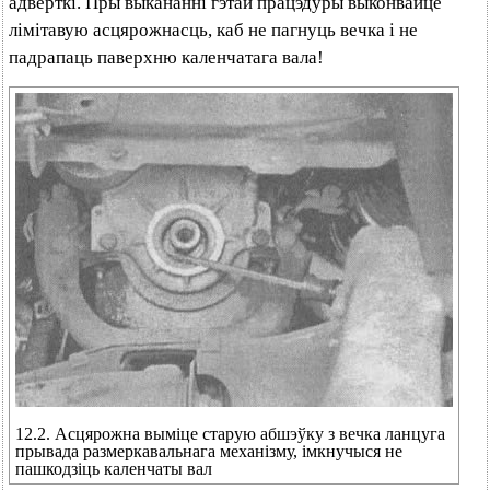
адвёрткі. Пры выкананні гэтай працэдуры выконвайце
лімітавую асцярожнасць, каб не пагнуць вечка і не
падрапаць паверхню каленчатага вала!
12.2. Асцярожна выміце старую абшэўку з вечка ланцуга
прывада размеркавальнага механізму, імкнучыся не
пашкодзіць каленчаты вал