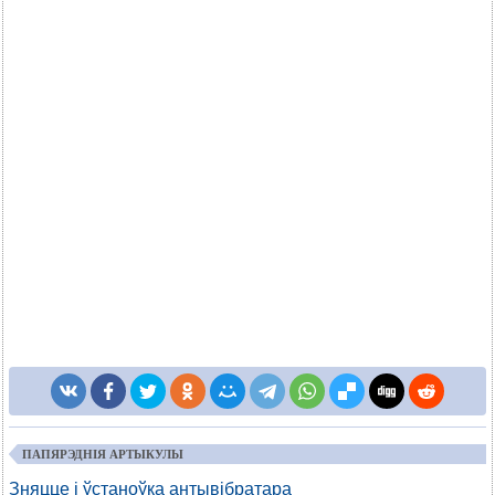
ПАПЯРЭДНІЯ АРТЫКУЛЫ
Зняцце і ўстаноўка антывібратара