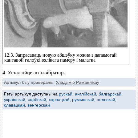
12.3. Запрасаваць новую абшэўку можна з дапамогай
кантавой галоўкі вялікага памеру і малатка
4. Усталюйце антывібратар.
Артыкул быў правераны:
Уладзімір Раманнікаў
Гэты артыкул даступны на
рускай
,
англійскай
,
балгарскай
,
украінскай
,
сербскай
,
харвацкай
,
румынскай
,
польскай
,
славацкай
,
венгерскай