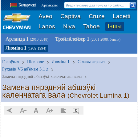
Беларускі
Артыкулы
Aveo
Captiva
Cruze
Lacetti
Lanos
Niva
Tahoe
Іншы
Арланда 1
Трэйлблейзер 1
(2010-2018)
(2001-2008, бензін)
Люміна 1
(1989-1994)
Галоўная
Шевроле
Люміна 1
Сілавы агрэгат
Рухавік V6 аб'ёмам 3.1 л
Замена пярэдняй абшэўкі каленчатага вала
Замена пярэдняй абшэўкі
каленчатага вала
(Chevrolet Lumina 1)
0