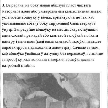
3. Вырабячы на боку новай абшэўкі пласт чыстага
маторнага алею або ўніверсальнай кансістэнтнай змазкі,
усталюеце абшэўку ў вечка, арыентуючы яе так, каб
ушчыльнялая абза (з боку спружыны) была звернута
ўнутр. Запрасуйце абшэўку на месца, скарыстаўшыся
адмысловай прынадай або кантавой галоўкай вялікага
памеру і малатком (калі няма кантавой галоўкі, падыдзе
адрэзак трубы падыходнага дыяметра). Сачыце за тым,
каб абшэўка ўвайшла ў адтуліну без перакосаў, і спыніце
запрэсоўку, калі вонкавая паверхня абшэўкі дасягне
патрэбнай глыбіні.