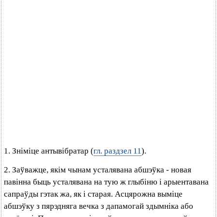
1. Зніміце антывібратар (
гл. раздзел 11
).
2. Заўважце, якім чынам усталявана абшэўка - новая
павінна быць усталявана на тую ж глыбіню і арыентавана
сапраўды гэтак жа, як і старая. Асцярожна выміце
абшэўку з пярэдняга вечка з дапамогай здымніка або