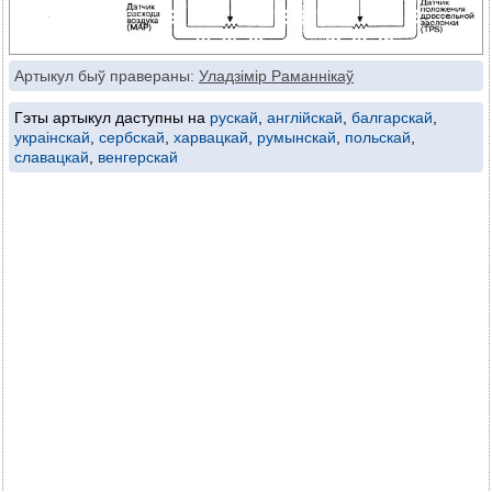
Артыкул быў правераны:
Уладзімір Раманнікаў
Гэты артыкул даступны на
рускай
,
англійскай
,
балгарскай
,
украінскай
,
сербскай
,
харвацкай
,
румынскай
,
польскай
,
славацкай
,
венгерскай