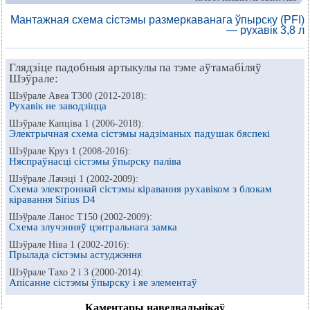
Мантажная схема сістэмы размеркаванага ўпырску (PFI)
— рухавік 3,8 л
Глядзіце падобныя артыкулы па тэме аўтамабіляў
Шэўрале:
Шэўрале Авеа Т300 (2012-2018):
Рухавік не заводзіцца
Шэўрале Капціва 1 (2006-2018):
Электрычная схема сістэмы надзіманых падушак бяспекі
Шэўрале Круз 1 (2008-2016):
Няспраўнасці сістэмы ўпырску паліва
Шэўрале Лачэці 1 (2002-2009):
Схема электроннай сістэмы кіравання рухавіком з блокам
кіравання Sirius D4
Шэўрале Ланос Т150 (2002-2009):
Схема злучэнняў цэнтральнага замка
Шэўрале Ніва 1 (2002-2016):
Прылада сістэмы астуджэння
Шэўрале Тахо 2 і 3 (2000-2014):
Апісанне сістэмы ўпырску і яе элементаў
Каментары наведвальнікаў