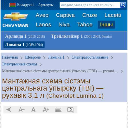
Беларускі
Артыкулы
Aveo
Captiva
Cruze
Lacetti
Lanos
Niva
Tahoe
Іншы
Арланда 1
Трэйлблейзер 1
(2010-2018)
(2001-2008, бензін)
Люміна 1
(1989-1994)
Галоўная
Шевроле
Люміна 1
Электраабсталяванне
Электрычныя схемы
Мантажная схема сістэмы цэнтральнага ўпырску (TBI) — рухавік 3,1 л
Мантажная схема сістэмы
цэнтральнага ўпырску (TBI) —
рухавік 3,1 л
(Chevrolet Lumina 1)
0