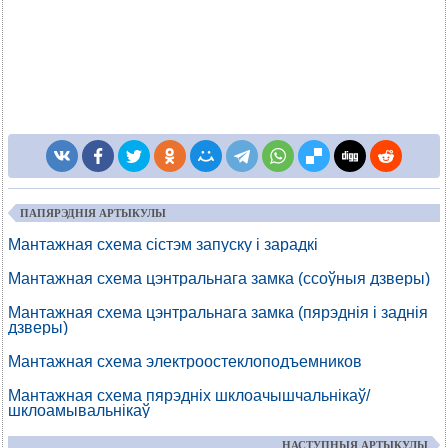
ПАПЯРЭДНІЯ АРТЫКУЛЫ
Мантажная схема сістэм запуску і зарадкі
Мантажная схема цэнтральнага замка (ссоўныя дзверы)
Мантажная схема цэнтральнага замка (пярэднія і заднія
дзверы)
Мантажная схема электроостеклоподъемников
Мантажная схема пярэдніх шклоачышчальнікаў/
шклоамывальнікаў
НАСТУПНЫЯ АРТЫКУЛЫ