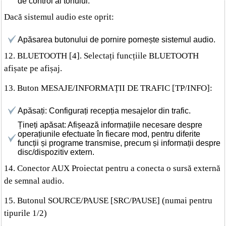
de control al tonului.
Dacă sistemul audio este oprit:
Apăsarea butonului de pornire pornește sistemul audio.
12. BLUETOOTH [4]. Selectați funcțiile BLUETOOTH
afișate pe afișaj.
13. Buton MESAJE/INFORMAȚII DE TRAFIC [TP/INFO]:
Apăsați: Configurați recepția mesajelor din trafic.
Țineți apăsat: Afișează informațiile necesare despre
operațiunile efectuate în fiecare mod, pentru diferite
funcții și programe transmise, precum și informații despre
disc/dispozitiv extern.
14. Conector AUX Proiectat pentru a conecta o sursă externă
de semnal audio.
15. Butonul SOURCE/PAUSE [SRC/PAUSE] (numai pentru
tipurile 1/2)