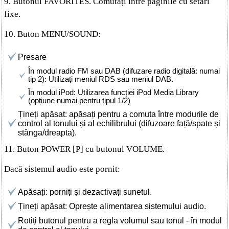
9. Butonul FAVORITES. Comutați între paginile cu setări
fixe.
10. Buton MENU/SOUND:
Presare
În modul radio FM sau DAB (difuzare radio digitală: numai
tip 2): Utilizați meniul RDS sau meniul DAB.
În modul iPod: Utilizarea funcției iPod Media Library
(opțiune numai pentru tipul 1/2)
Țineți apăsat: apăsați pentru a comuta între modurile de
control al tonului și al echilibrului (difuzoare față/spate și
stânga/dreapta).
11. Buton POWER [P] cu butonul VOLUME.
Dacă sistemul audio este pornit:
Apăsați: porniți și dezactivați sunetul.
Țineți apăsat: Oprește alimentarea sistemului audio.
Rotiți butonul pentru a regla volumul sau tonul - în modul