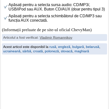
Apăsați pentru a selecta sursa audio: CD/MP3/,
USB/iPod sau AUX. Buton CD/AUX (doar pentru tipul 3)
Apăsați pentru a selecta schimbătorul de CD/MP3 sau
funcția AUX conectată.
(Informații preluate de pe site-ul oficial ChevyMan)
Articolul a fost verificat:
Vladimir Romannikov
Acest articol este disponibil la
rusă
,
engleză
,
bulgară
,
belarusă
,
ucraineană
,
sârbă
,
croată
,
poloneză
,
slovacă
,
maghiară