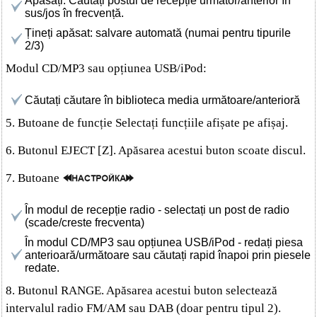
Apăsați: Căutați postul de recepție următor/anterior în
sus/jos în frecvență.
Țineți apăsat: salvare automată (numai pentru tipurile
2/3)
Modul CD/MP3 sau opțiunea USB/iPod:
Căutați căutare în biblioteca media următoare/anterioră
5. Butoane de funcție Selectați funcțiile afișate pe afișaj.
6. Butonul EJECT [Z]. Apăsarea acestui buton scoate discul.
7. Butoane
În modul de recepție radio - selectați un post de radio
(scade/creste frecventa)
În modul CD/MP3 sau opțiunea USB/iPod - redați piesa
anterioară/următoare sau căutați rapid înapoi prin piesele
redate.
8. Butonul RANGE. Apăsarea acestui buton selectează
intervalul radio FM/AM sau DAB (doar pentru tipul 2).