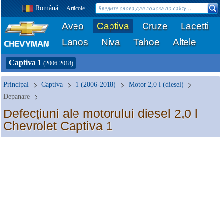
Română
Articole
Aveo
Captiva
Cruze
Lacetti
Lanos
Niva
Tahoe
Altele
Captiva 1
(2006-2018)
Principal
Captiva
1 (2006-2018)
Motor 2,0 l (diesel)
Depanare
Defecțiuni ale motorului diesel 2,0 l
Chevrolet Captiva 1