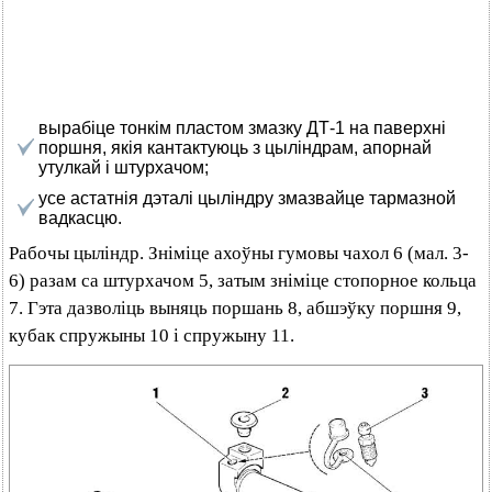
вырабіце тонкім пластом змазку ДТ-1 на паверхні
поршня, якія кантактуюць з цыліндрам, апорнай
утулкай і штурхачом;
усе астатнія дэталі цыліндру змазвайце тармазной
вадкасцю.
Рабочы цыліндр. Зніміце ахоўны гумовы чахол 6 (мал. 3-
6) разам са штурхачом 5, затым зніміце стопорное кольца
7. Гэта дазволіць выняць поршань 8, абшэўку поршня 9,
кубак спружыны 10 і спружыну 11.