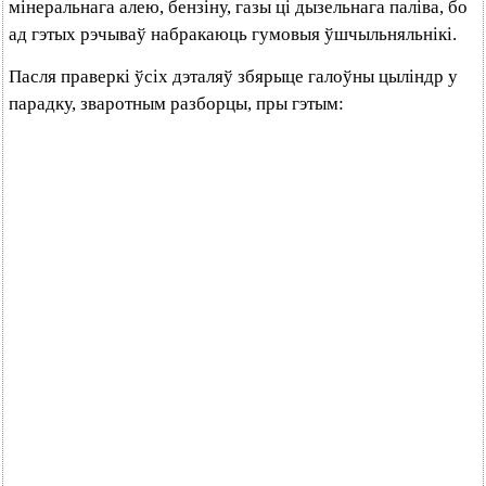
мінеральнага алею, бензіну, газы ці дызельнага паліва, бо
ад гэтых рэчываў набракаюць гумовыя ўшчыльняльнікі.
Пасля праверкі ўсіх дэталяў збярыце галоўны цыліндр у
парадку, зваротным разборцы, пры гэтым: