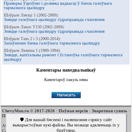
Праверка ўзроўню і доливка вадкасці ў бачок галоўнага
тармазнога цыліндру
Шэўрале Лачэці 1 (2002-2009):
Зняцце галоўнага цыліндру гідрапрывада счаплення
Шэўрале Ланос Т150 (2002-2009):
Зняцце галоўнага цыліндру гідрапрывада счаплення
Шэўрале Тахо 2 і 3 (2000-2014):
Запаўненне бачка галоўнага тармазнога цыліндру
Шэўрале Люміна 1 (1989-1994):
Зняцце, капітальны рамонт і ўстаноўка галоўнага тармазнога
цыліндру
Каментары наведвальнікаў
Каментароў пакуль няма
ChevyMan.ru © 2017-2026
Поўная версія
Зваротная сувязь
·
·
·
Пошук па сайце
Цікава пачытаць
Мапа сайту
·
·
🛡️ Для вашай бяспекі і паляпшэння сэрвісу сайт
выкарыстоўвае кукі-файлы. Вы можаце адключыць іх у
Aveo
Aveo
Aveo
2003-2008
·
2006-2011
·
2012-2018
·
браўзэры.
Captiva
Cruze
Lacetti
2006-2018
·
2008-2016
·
2002-2009
·