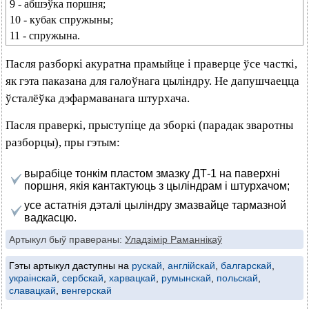
9 - абшэўка поршня;
10 - кубак спружыны;
11 - спружына.
Пасля разборкі акуратна прамыйце і праверце ўсе часткі,
як гэта паказана для галоўнага цыліндру. Не дапушчаецца
ўсталёўка дэфармаванага штурхача.
Пасля праверкі, прыступіце да зборкі (парадак зваротны
разборцы), пры гэтым:
вырабіце тонкім пластом змазку ДТ-1 на паверхні
поршня, якія кантактуюць з цыліндрам і штурхачом;
усе астатнія дэталі цыліндру змазвайце тармазной
вадкасцю.
Артыкул быў правераны:
Уладзімір Раманнікаў
Гэты артыкул даступны на
рускай
,
англійскай
,
балгарскай
,
украінскай
,
сербскай
,
харвацкай
,
румынскай
,
польскай
,
славацкай
,
венгерскай