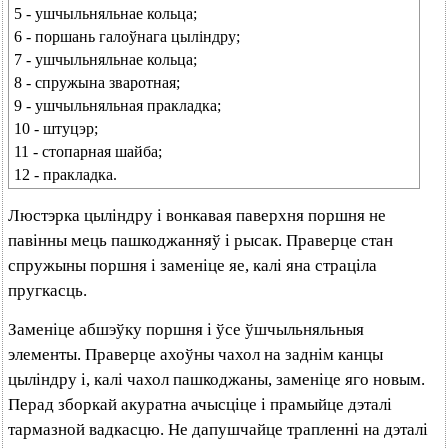
5 - ушчыльняльнае кольца;
6 - поршань галоўнага цыліндру;
7 - ушчыльняльнае кольца;
8 - спружына зваротная;
9 - ушчыльняльная пракладка;
10 - штуцэр;
11 - стопарная шайба;
12 - пракладка.
Люстэрка цыліндру і вонкавая паверхня поршня не
павінны мець пашкоджанняў і рысак. Праверце стан
спружыны поршня і заменіце яе, калі яна страціла
пругкасць.
Заменіце абшэўку поршня і ўсе ўшчыльняльныя
элементы. Праверце ахоўны чахол на заднім канцы
цыліндру і, калі чахол пашкоджаны, заменіце яго новым.
Перад зборкай акуратна ачысціце і прамыйце дэталі
тармазной вадкасцю. Не дапушчайце трапленні на дэталі