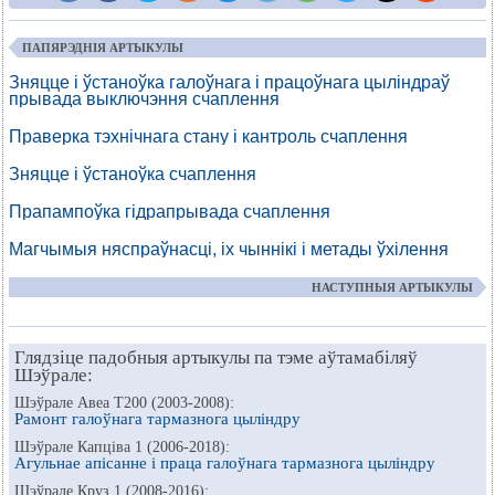
ПАПЯРЭДНІЯ АРТЫКУЛЫ
Зняцце і ўстаноўка галоўнага і працоўнага цыліндраў
прывада выключэння счаплення
Праверка тэхнічнага стану і кантроль счаплення
Зняцце і ўстаноўка счаплення
Прапампоўка гідрапрывада счаплення
Магчымыя няспраўнасці, іх чыннікі і метады ўхілення
НАСТУПНЫЯ АРТЫКУЛЫ
Глядзіце падобныя артыкулы па тэме аўтамабіляў
Шэўрале:
Шэўрале Авеа Т200 (2003-2008):
Рамонт галоўнага тармазнога цыліндру
Шэўрале Капціва 1 (2006-2018):
Агульнае апісанне і праца галоўнага тармазнога цыліндру
Шэўрале Круз 1 (2008-2016):