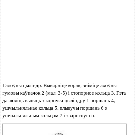
Галоўны цыліндр. Вывярніце корак, зніміце ахоўны
гумовы каўпачок 2 (мал. 3-5) і стопорное кольца 3. Гэта
дазволіць выняць з корпуса цыліндру 1 поршань 4,
ушчыльняльнае кольца 5, плывучы поршань 6 з
ушчыльняльным кольцам 7 і зваротную п.