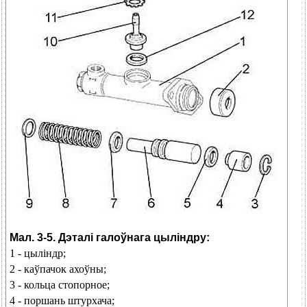
Мал. 3-5. Дэталі галоўнага цыліндру:
1 - цыліндр;
2 - каўпачок ахоўны;
3 - кольца стопорное;
4 - поршань штурхача;