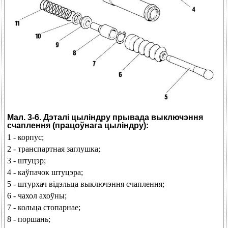
Мал. 3-6. Дэталі цыліндру прывада выключэння
счаплення (працоўнага цыліндру):
1 - корпус;
2 - транспартная заглушка;
3 - штуцэр;
4 - каўпачок штуцэра;
5 - штурхач відэльца выключэння счаплення;
6 - чахол ахоўны;
7 - кольца стопарнае;
8 - поршань;