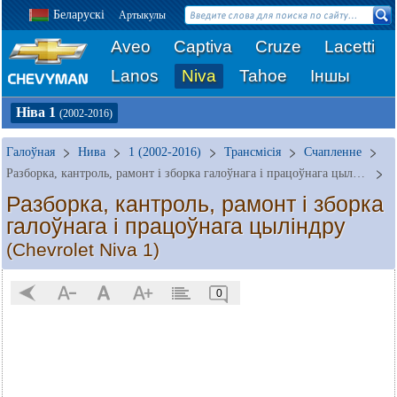
Беларускі
Артыкулы
Aveo
Captiva
Cruze
Lacetti
Lanos
Niva
Tahoe
Іншы
Ніва 1
(2002-2016)
Галоўная
Нива
1 (2002-2016)
Трансмісія
Счапленне
Разборка, кантроль, рамонт і зборка галоўнага і працоўнага цыліндру
Разборка, кантроль, рамонт і зборка
галоўнага і працоўнага цыліндру
(Chevrolet Niva 1)
0