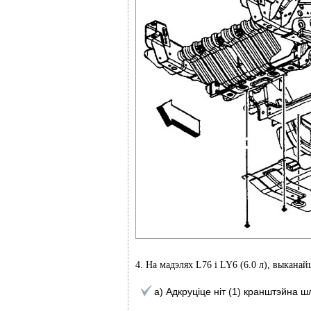
4. На мадэлях L76 і LY6 (6.0 л), выканай
а) Адкруціце ніт (1) кранштэйна 