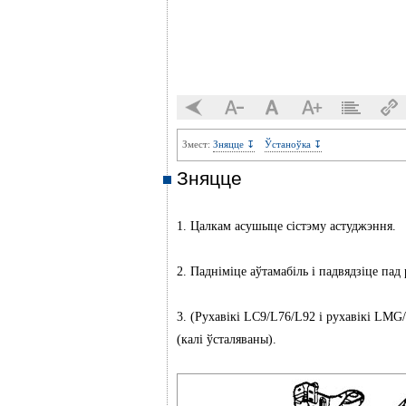
Змест:
Зняцце ↧
Ўстаноўка ↧
Зняцце
1. Цалкам асушыце сістэму астуджэння.
2. Падніміце аўтамабіль і падвядзіце пад 
3. (Рухавікі LC9/L76/L92 і рухавікі LM
(калі ўсталяваны).