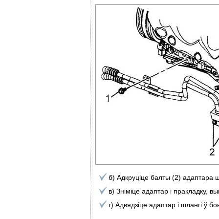
б) Адкруціце балты (2) адаптара 
в) Зніміце адаптар і пракладку, вы
г) Адвядзіце адаптар і шлангі ў бок