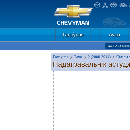
Галоўная
Aveo
Тахо 2 і 3
(2000-
Галоўная
Тахо
2 (2000-2014)
Сілавы 
Падагравальнік астуд