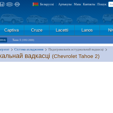
Беларускі
|
|
|
|
Артыкулы
Мапа
Кантакты
Пошук:
Captiva
Cruze
Lacetti
Lanos
Ni
Тахо 1
2014)
(1992-2000)
агрэгат
Сістэма ахладжэння
Падагравальнік астуджальнай вадкасці
жальнай вадкасці
(Chevrolet Tahoe 2)