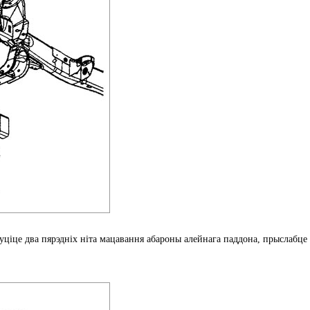
уціце два пярэдніх ніта мацавання абароны алейнага паддона, прыслабце