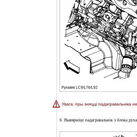
Рухавікі LC9/L76/L92
Увага: пры зняцці падагравальніка н
6. Вывярніце падагравальнік з блока рух