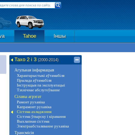
va
Tahoe
Іншы
Тахо 2 і 3
(2000-2014)
Агульная інфармацыя
Характарыстыкі аўтамабіля
Прылада аўтамабіля
Інструкцыя па эксплуатацыі
Тэхнічнае абслугоўванне
Сілавы агрэгат
Рамонт рухавіка
Капрамонт рухавіка
Сістэма ахладжэння
Сістэма ўпырску і кіравання
Выхлапная сістэма
Электраабсталяванне рухавіка
Трансмісія