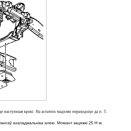
це наступныя крокі. На астатніх мадэлях пераходзіце да п. 5.
шлангаў ахаладжальніка алею. Момант зацяжкі 25 Н·м.