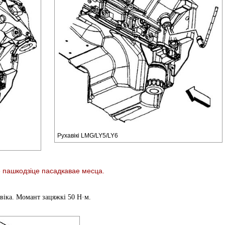
Рухавікі LMG/LY5/LY6
е пашкодзіце пасадкавае месца.
авіка. Момант зацяжкі 50 Н·м.