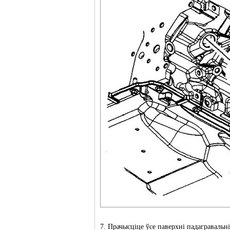
7. Прачысціце ўсе паверхні падагравальні