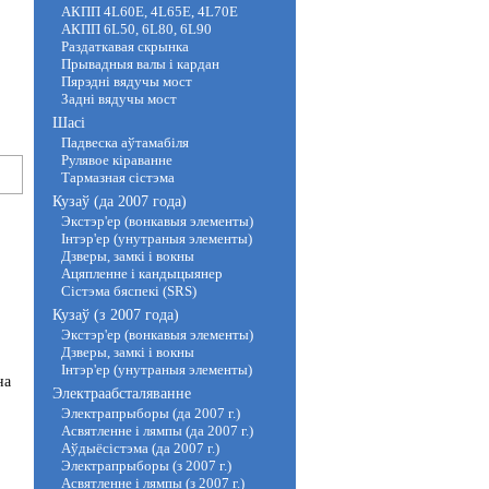
АКПП 4L60E, 4L65E, 4L70E
АКПП 6L50, 6L80, 6L90
Раздаткавая скрынка
Прывадныя валы і кардан
Пярэдні вядучы мост
Задні вядучы мост
Шасі
Падвеска аўтамабіля
Рулявое кіраванне
Тармазная сістэма
Кузаў (да 2007 года)
Экстэр'ер (вонкавыя элементы)
Інтэр'ер (унутраныя элементы)
Дзверы, замкі і вокны
Ацяпленне і кандыцыянер
Сістэма бяспекі (SRS)
Кузаў (з 2007 года)
Экстэр'ер (вонкавыя элементы)
Дзверы, замкі і вокны
Інтэр'ер (унутраныя элементы)
на
Электраабсталяванне
Электрапрыборы (да 2007 г.)
Асвятленне і лямпы (да 2007 г.)
Аўдыёсістэма (да 2007 г.)
Электрапрыборы (з 2007 г.)
Асвятленне і лямпы (з 2007 г.)