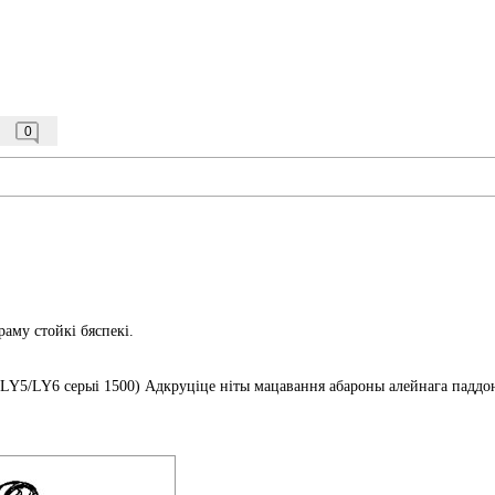
0
раму стойкі бяспекі.
G/LY5/LY6 серыі 1500) Адкруціце ніты мацавання абароны алейнага паддо