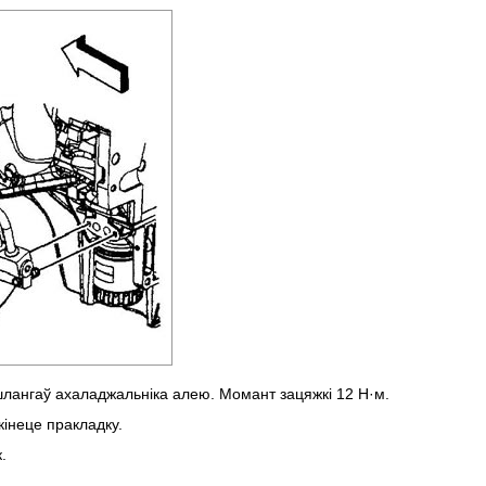
шлангаў ахаладжальніка алею. Момант зацяжкі 12 Н·м.
кінеце пракладку.
.