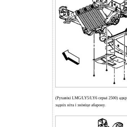
(Рухавікі LMG/LY5/LY6 серыі 2500) адкр
задніх ніта і зніміце абарону.