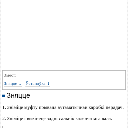
Змест:
Зняцце ↧
Ўстаноўка ↧
Зняцце
1. Зніміце муфту прывада аўтаматычнай каробкі перадач.
2. Зніміце і выкінеце задні сальнік каленчатага вала.