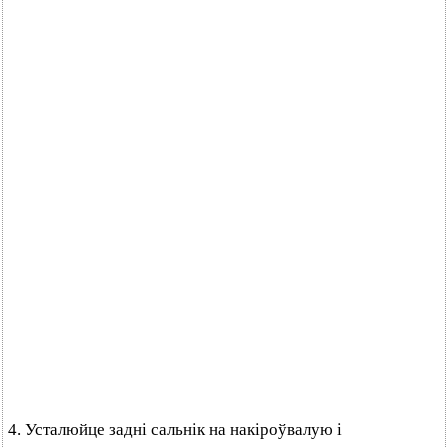
4. Усталюйце задні сальнік на накіроўвалую і