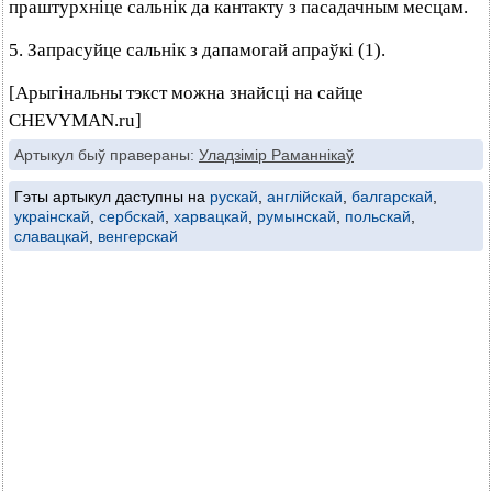
праштурхніце сальнік да кантакту з пасадачным месцам.
5. Запрасуйце сальнік з дапамогай апраўкі (1).
[Арыгінальны тэкст можна знайсці на сайце
CHEVYMAN.ru]
Артыкул быў правераны:
Уладзімір Раманнікаў
Гэты артыкул даступны на
рускай
,
англійскай
,
балгарскай
,
украінскай
,
сербскай
,
харвацкай
,
румынскай
,
польскай
,
славацкай
,
венгерскай