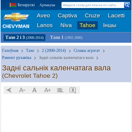
Беларускі
Артыкулы
Aveo
Captiva
Cruze
Lacetti
Lanos
Niva
Tahoe
Іншы
Тахо 2 і 3
Тахо 1
(2000-2014)
(1992-2000)
Галоўная
Тахо
2 (2000-2014)
Сілавы агрэгат
Рамонт рухавіка
Задні сальнік каленчатага вала
Задні сальнік каленчатага вала
(Chevrolet Tahoe 2)
0