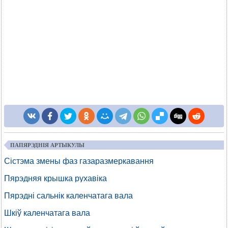
ПАПЯРЭДНІЯ АРТЫКУЛЫ
Сістэма змены фаз газаразмеркавання
Пярэдняя крышка рухавіка
Пярэдні сальнік каленчатага вала
Шкіў каленчатага вала