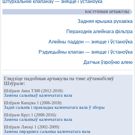
Штурхальнікі клапанаў — зняцце і ўстаноўка
НАСТУПНЫЯ АРТЫКУЛЫ
Задняя крышка рухавіка
Пераходнік алейнага фільтра
Алейны паддон — зняцце і ўстаноўка
Рэдукцыйны клапан — зняцце і ўстаноўка
Датчык ўзроўню алею
Глядзіце падобныя артыкулы па тэме аўтамабіляў
Шэўрале:
Шэўрале Авеа Т300 (2012-2018):
Замена сальнікаў каленчатага вала
Шэўрале Капціва 1 (2006-2018):
Задні сальнік і пракладка каленчатага вала ў зборы
Шэўрале Круз 1 (2008-2016):
Замена сальнікаў каленчатага вала
Шэўрале Лачэці 1 (2002-2009):
Замена пярэдняга сальніка каленчатага вала