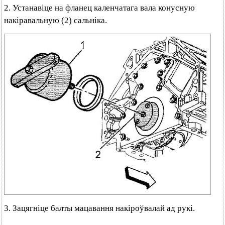
2. Устанавіце на фланец каленчатага вала конусную
накіравальную (2) сальніка.
3. Зацягніце балты мацавання накіроўвалай ад рукі.