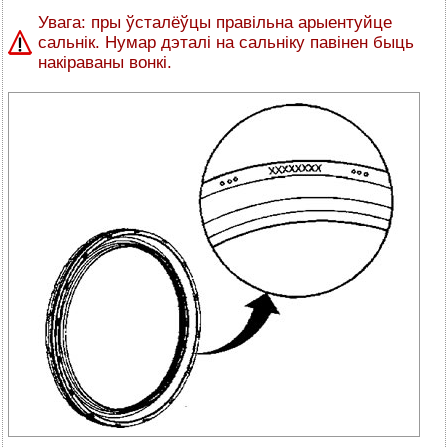
Увага: пры ўсталёўцы правільна арыентуйце
сальнік. Нумар дэталі на сальніку павінен быць
накіраваны вонкі.